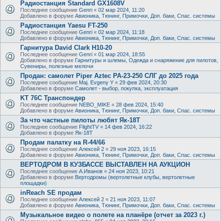
Радиостанция Standard GX1608V
Последнее сообщение
Genri
«
02 мар 2024, 11:20
Добавлено в форуме
Авионика, Тюнинг, Примочки, Доп. баки, Спас. системы
Радиостанция Yaesu FT-250
Последнее сообщение
Genri
«
02 мар 2024, 11:18
Добавлено в форуме
Авионика, Тюнинг, Примочки, Доп. баки, Спас. системы
Гарнитура David Clark H10-20
Последнее сообщение
Genri
«
01 мар 2024, 18:55
Добавлено в форуме
Гарнитуры и шлемы, Одежда и снаряжение для пилотов,
Сувениры, полезные мелочи
Продан: самолет Piper Aztec PA-23-250 СЛГ до 2025 года
Последнее сообщение
Maj. Evgeny Y
«
29 фев 2024, 20:30
Добавлено в форуме
Самолет - выбор, покупка, эксплуатация
KT 76C Транспондер
Последнее сообщение
NEBO_MIKE
«
28 фев 2024, 15:40
Добавлено в форуме
Авионика, Тюнинг, Примочки, Доп. баки, Спас. системы
За что частные пилоты любят Як-18Т
Последнее сообщение
FlightTV
«
14 фев 2024, 16:22
Добавлено в форуме
Як-18Т
Продам палатку на R-44/66
Последнее сообщение
Алексей 2
«
29 ноя 2023, 16:15
Добавлено в форуме
Авионика, Тюнинг, Примочки, Доп. баки, Спас. системы
ВЕРТОДРОМ В КУЗБАССЕ ВЫСТАВЛЕН НА АУКЦИОН
Последнее сообщение
А.Иванов
«
24 ноя 2023, 10:21
Добавлено в форуме
Вертодромы (вертолетные клубы, вертолетные
площадки)
inReach SE продам
Последнее сообщение
Алексей 2
«
21 ноя 2023, 11:07
Добавлено в форуме
Авионика, Тюнинг, Примочки, Доп. баки, Спас. системы
Музыкальное видео о полете на планёре (отчет за 2023 г.)