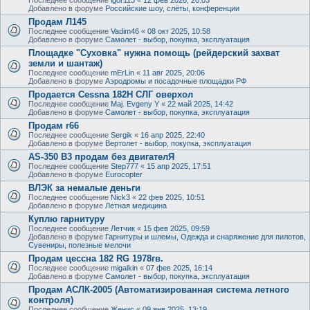
Добавлено в форуме
Российские шоу, слёты, конференции
Продам Л145
Последнее сообщение
Vadim46
«
08 окт 2025, 10:58
Добавлено в форуме
Самолет - выбор, покупка, эксплуатация
Площадке "Суховка" нужна помощь (рейдерский захват
земли и шантаж)
Последнее сообщение
mErLin
«
11 авг 2025, 20:06
Добавлено в форуме
Аэродромы и посадочные площадки РФ
Продается Cessna 182H СЛГ оверхол
Последнее сообщение
Maj. Evgeny Y
«
22 май 2025, 14:42
Добавлено в форуме
Самолет - выбор, покупка, эксплуатация
Продам r66
Последнее сообщение
Sergik
«
16 апр 2025, 22:40
Добавлено в форуме
Вертолет - выбор, покупка, эксплуатация
AS-350 B3 продам без двигателЯ
Последнее сообщение
Step777
«
15 апр 2025, 17:51
Добавлено в форуме
Eurocopter
ВЛЭК за немалые деньги
Последнее сообщение
Nick3
«
22 фев 2025, 10:51
Добавлено в форуме
Летная медицина
Куплю гарнитуру
Последнее сообщение
Летчик
«
15 фев 2025, 09:59
Добавлено в форуме
Гарнитуры и шлемы, Одежда и снаряжение для пилотов,
Сувениры, полезные мелочи
Продам цессна 182 RG 1978гв.
Последнее сообщение
migalkin
«
07 фев 2025, 16:14
Добавлено в форуме
Самолет - выбор, покупка, эксплуатация
Продам АСЛК-2005 (Автоматизированная система летного
контроля)
Последнее сообщение
Женис
«
09 янв 2025, 13:19