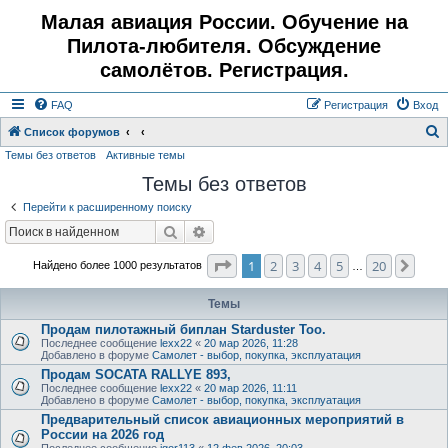
Малая авиация России. Обучение на
Пилота-любителя. Обсуждение
самолётов. Регистрация.
FAQ
Регистрация
Вход
Список форумов
Темы без ответов
Активные темы
о
Темы без ответов
и
с
Перейти к расширенному поиску
к
Поиск
Расширенный поиск
Страница
1
из
20
1
2
3
4
5
20
След
Найдено более 1000 результатов
…
Темы
Продам пилотажный биплан Starduster Too.
Последнее сообщение
lexx22
«
20 мар 2026, 11:28
Добавлено в форуме
Самолет - выбор, покупка, эксплуатация
Продам SOCATA RALLYE 893,
Последнее сообщение
lexx22
«
20 мар 2026, 11:11
Добавлено в форуме
Самолет - выбор, покупка, эксплуатация
Предварительный список авиационных мероприятий в
России на 2026 год
Последнее сообщение
igor113
«
12 фев 2026, 20:03