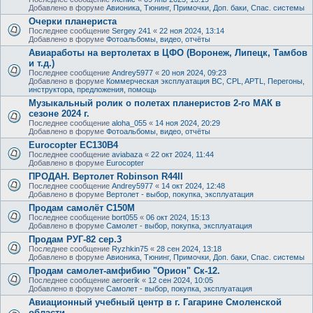
Добавлено в форуме
Авионика, Тюнинг, Примочки, Доп. баки, Спас. системы
Очерки планериста
Последнее сообщение
Sergey 241
«
22 ноя 2024, 13:14
Добавлено в форуме
Фотоальбомы, видео, отчёты
Авиаработы на вертолетах в ЦФО (Воронеж, Липецк, Тамбов
и т.д.)
Последнее сообщение
Andrey5977
«
20 ноя 2024, 09:23
Добавлено в форуме
Коммерческая эксплуатация ВС, CPL, APTL, Перегоны,
инструктора, предложения, помощь
Музыкальный ролик о полетах планеристов 2-го МАК в
сезоне 2024 г.
Последнее сообщение
aloha_055
«
14 ноя 2024, 20:29
Добавлено в форуме
Фотоальбомы, видео, отчёты
Eurocopter EC130B4
Последнее сообщение
aviabaza
«
22 окт 2024, 11:44
Добавлено в форуме
Eurocopter
ПРОДАН. Вертолет Robinson R44II
Последнее сообщение
Andrey5977
«
14 окт 2024, 12:48
Добавлено в форуме
Вертолет - выбор, покупка, эксплуатация
Продам самолёт С150М
Последнее сообщение
bort055
«
06 окт 2024, 15:13
Добавлено в форуме
Самолет - выбор, покупка, эксплуатация
Продам РУГ-82 сер.3
Последнее сообщение
Ryzhkin75
«
28 сен 2024, 13:18
Добавлено в форуме
Авионика, Тюнинг, Примочки, Доп. баки, Спас. системы
Продам самолет-амфибию "Орион" Ск-12.
Последнее сообщение
aeroerik
«
12 сен 2024, 10:05
Добавлено в форуме
Самолет - выбор, покупка, эксплуатация
Авиационный учебный центр в г. Гагарине Смоленской
области.