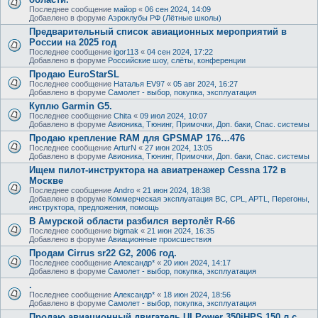
Последнее сообщение
майор
«
06 сен 2024, 14:09
Добавлено в форуме
Аэроклубы РФ (Лётные школы)
Предварительный список авиационных мероприятий в
России на 2025 год
Последнее сообщение
igor113
«
04 сен 2024, 17:22
Добавлено в форуме
Российские шоу, слёты, конференции
Продаю EuroStarSL
Последнее сообщение
Наталья EV97
«
05 авг 2024, 16:27
Добавлено в форуме
Самолет - выбор, покупка, эксплуатация
Куплю Garmin G5.
Последнее сообщение
Chita
«
09 июл 2024, 10:07
Добавлено в форуме
Авионика, Тюнинг, Примочки, Доп. баки, Спас. системы
Продаю крепление RAM для GPSMAP 176…476
Последнее сообщение
ArturN
«
27 июн 2024, 13:05
Добавлено в форуме
Авионика, Тюнинг, Примочки, Доп. баки, Спас. системы
Ищем пилот-инструктора на авиатренажер Cessna 172 в
Москве
Последнее сообщение
Andro
«
21 июн 2024, 18:38
Добавлено в форуме
Коммерческая эксплуатация ВС, CPL, APTL, Перегоны,
инструктора, предложения, помощь
В Амурской области разбился вертолёт R-66
Последнее сообщение
bigmak
«
21 июн 2024, 16:35
Добавлено в форуме
Авиационные происшествия
Продам Cirrus sr22 G2, 2006 год.
Последнее сообщение
Александр*
«
20 июн 2024, 14:17
Добавлено в форуме
Самолет - выбор, покупка, эксплуатация
.
Последнее сообщение
Александр*
«
18 июн 2024, 18:56
Добавлено в форуме
Самолет - выбор, покупка, эксплуатация
Продаю авиационный двигатель ULPower 350iHPS 150 л.с.