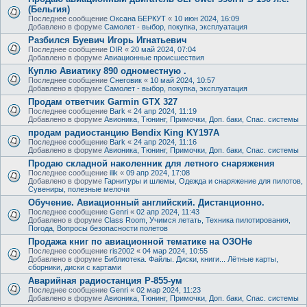
(Бельгия)
Последнее сообщение
Оксана БЕРКУТ
«
10 июн 2024, 16:09
Добавлено в форуме
Самолет - выбор, покупка, эксплуатация
Разбился Буевич Игорь Игнатьевич
Последнее сообщение
DIR
«
20 май 2024, 07:04
Добавлено в форуме
Авиационные происшествия
Куплю Авиатику 890 одноместную .
Последнее сообщение
Снеговик
«
10 май 2024, 10:57
Добавлено в форуме
Самолет - выбор, покупка, эксплуатация
Продам ответчик Garmin GTX 327
Последнее сообщение
Bark
«
24 апр 2024, 11:19
Добавлено в форуме
Авионика, Тюнинг, Примочки, Доп. баки, Спас. системы
продам радиостанцию Bendix King KY197A
Последнее сообщение
Bark
«
24 апр 2024, 11:16
Добавлено в форуме
Авионика, Тюнинг, Примочки, Доп. баки, Спас. системы
Продаю складной наколенник для летного снаряжения
Последнее сообщение
ilik
«
09 апр 2024, 17:08
Добавлено в форуме
Гарнитуры и шлемы, Одежда и снаряжение для пилотов,
Сувениры, полезные мелочи
Обучение. Авиационный английский. Дистанционно.
Последнее сообщение
Genri
«
02 апр 2024, 11:43
Добавлено в форуме
Class Room, Учимся летать, Техника пилотирования,
Погода, Вопросы безопасности полетов
Продажа книг по авиационной тематике на ОЗОНе
Последнее сообщение
ris2002
«
04 мар 2024, 10:55
Добавлено в форуме
Библиотека. Файлы. Диски, книги... Лётные карты,
сборники, диски с картами
Аварийная радиостанция Р-855-ум
Последнее сообщение
Genri
«
02 мар 2024, 11:23
Добавлено в форуме
Авионика, Тюнинг, Примочки, Доп. баки, Спас. системы