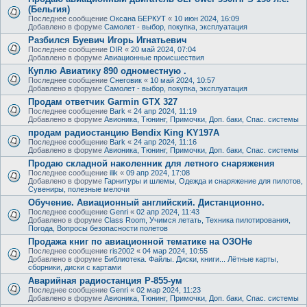
(Бельгия)
Последнее сообщение
Оксана БЕРКУТ
«
10 июн 2024, 16:09
Добавлено в форуме
Самолет - выбор, покупка, эксплуатация
Разбился Буевич Игорь Игнатьевич
Последнее сообщение
DIR
«
20 май 2024, 07:04
Добавлено в форуме
Авиационные происшествия
Куплю Авиатику 890 одноместную .
Последнее сообщение
Снеговик
«
10 май 2024, 10:57
Добавлено в форуме
Самолет - выбор, покупка, эксплуатация
Продам ответчик Garmin GTX 327
Последнее сообщение
Bark
«
24 апр 2024, 11:19
Добавлено в форуме
Авионика, Тюнинг, Примочки, Доп. баки, Спас. системы
продам радиостанцию Bendix King KY197A
Последнее сообщение
Bark
«
24 апр 2024, 11:16
Добавлено в форуме
Авионика, Тюнинг, Примочки, Доп. баки, Спас. системы
Продаю складной наколенник для летного снаряжения
Последнее сообщение
ilik
«
09 апр 2024, 17:08
Добавлено в форуме
Гарнитуры и шлемы, Одежда и снаряжение для пилотов,
Сувениры, полезные мелочи
Обучение. Авиационный английский. Дистанционно.
Последнее сообщение
Genri
«
02 апр 2024, 11:43
Добавлено в форуме
Class Room, Учимся летать, Техника пилотирования,
Погода, Вопросы безопасности полетов
Продажа книг по авиационной тематике на ОЗОНе
Последнее сообщение
ris2002
«
04 мар 2024, 10:55
Добавлено в форуме
Библиотека. Файлы. Диски, книги... Лётные карты,
сборники, диски с картами
Аварийная радиостанция Р-855-ум
Последнее сообщение
Genri
«
02 мар 2024, 11:23
Добавлено в форуме
Авионика, Тюнинг, Примочки, Доп. баки, Спас. системы