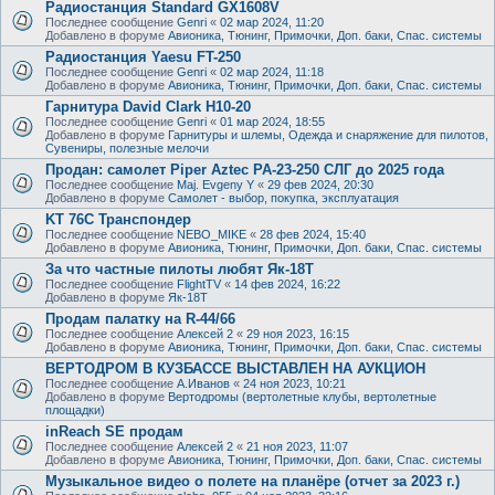
Радиостанция Standard GX1608V
Последнее сообщение
Genri
«
02 мар 2024, 11:20
Добавлено в форуме
Авионика, Тюнинг, Примочки, Доп. баки, Спас. системы
Радиостанция Yaesu FT-250
Последнее сообщение
Genri
«
02 мар 2024, 11:18
Добавлено в форуме
Авионика, Тюнинг, Примочки, Доп. баки, Спас. системы
Гарнитура David Clark H10-20
Последнее сообщение
Genri
«
01 мар 2024, 18:55
Добавлено в форуме
Гарнитуры и шлемы, Одежда и снаряжение для пилотов,
Сувениры, полезные мелочи
Продан: самолет Piper Aztec PA-23-250 СЛГ до 2025 года
Последнее сообщение
Maj. Evgeny Y
«
29 фев 2024, 20:30
Добавлено в форуме
Самолет - выбор, покупка, эксплуатация
KT 76C Транспондер
Последнее сообщение
NEBO_MIKE
«
28 фев 2024, 15:40
Добавлено в форуме
Авионика, Тюнинг, Примочки, Доп. баки, Спас. системы
За что частные пилоты любят Як-18Т
Последнее сообщение
FlightTV
«
14 фев 2024, 16:22
Добавлено в форуме
Як-18Т
Продам палатку на R-44/66
Последнее сообщение
Алексей 2
«
29 ноя 2023, 16:15
Добавлено в форуме
Авионика, Тюнинг, Примочки, Доп. баки, Спас. системы
ВЕРТОДРОМ В КУЗБАССЕ ВЫСТАВЛЕН НА АУКЦИОН
Последнее сообщение
А.Иванов
«
24 ноя 2023, 10:21
Добавлено в форуме
Вертодромы (вертолетные клубы, вертолетные
площадки)
inReach SE продам
Последнее сообщение
Алексей 2
«
21 ноя 2023, 11:07
Добавлено в форуме
Авионика, Тюнинг, Примочки, Доп. баки, Спас. системы
Музыкальное видео о полете на планёре (отчет за 2023 г.)