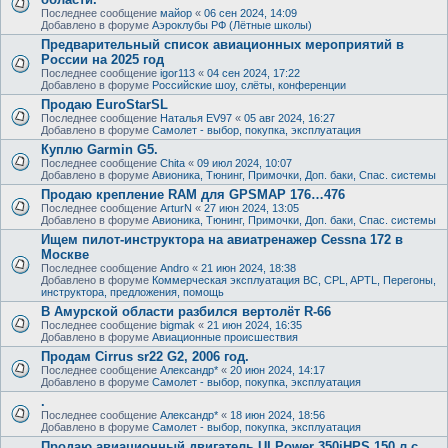
Последнее сообщение
майор
«
06 сен 2024, 14:09
Добавлено в форуме
Аэроклубы РФ (Лётные школы)
Предварительный список авиационных мероприятий в
России на 2025 год
Последнее сообщение
igor113
«
04 сен 2024, 17:22
Добавлено в форуме
Российские шоу, слёты, конференции
Продаю EuroStarSL
Последнее сообщение
Наталья EV97
«
05 авг 2024, 16:27
Добавлено в форуме
Самолет - выбор, покупка, эксплуатация
Куплю Garmin G5.
Последнее сообщение
Chita
«
09 июл 2024, 10:07
Добавлено в форуме
Авионика, Тюнинг, Примочки, Доп. баки, Спас. системы
Продаю крепление RAM для GPSMAP 176…476
Последнее сообщение
ArturN
«
27 июн 2024, 13:05
Добавлено в форуме
Авионика, Тюнинг, Примочки, Доп. баки, Спас. системы
Ищем пилот-инструктора на авиатренажер Cessna 172 в
Москве
Последнее сообщение
Andro
«
21 июн 2024, 18:38
Добавлено в форуме
Коммерческая эксплуатация ВС, CPL, APTL, Перегоны,
инструктора, предложения, помощь
В Амурской области разбился вертолёт R-66
Последнее сообщение
bigmak
«
21 июн 2024, 16:35
Добавлено в форуме
Авиационные происшествия
Продам Cirrus sr22 G2, 2006 год.
Последнее сообщение
Александр*
«
20 июн 2024, 14:17
Добавлено в форуме
Самолет - выбор, покупка, эксплуатация
.
Последнее сообщение
Александр*
«
18 июн 2024, 18:56
Добавлено в форуме
Самолет - выбор, покупка, эксплуатация
Продаю авиационный двигатель ULPower 350iHPS 150 л.с.