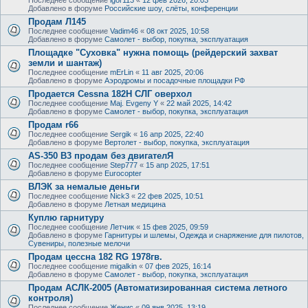
Добавлено в форуме
Российские шоу, слёты, конференции
Продам Л145
Последнее сообщение
Vadim46
«
08 окт 2025, 10:58
Добавлено в форуме
Самолет - выбор, покупка, эксплуатация
Площадке "Суховка" нужна помощь (рейдерский захват
земли и шантаж)
Последнее сообщение
mErLin
«
11 авг 2025, 20:06
Добавлено в форуме
Аэродромы и посадочные площадки РФ
Продается Cessna 182H СЛГ оверхол
Последнее сообщение
Maj. Evgeny Y
«
22 май 2025, 14:42
Добавлено в форуме
Самолет - выбор, покупка, эксплуатация
Продам r66
Последнее сообщение
Sergik
«
16 апр 2025, 22:40
Добавлено в форуме
Вертолет - выбор, покупка, эксплуатация
AS-350 B3 продам без двигателЯ
Последнее сообщение
Step777
«
15 апр 2025, 17:51
Добавлено в форуме
Eurocopter
ВЛЭК за немалые деньги
Последнее сообщение
Nick3
«
22 фев 2025, 10:51
Добавлено в форуме
Летная медицина
Куплю гарнитуру
Последнее сообщение
Летчик
«
15 фев 2025, 09:59
Добавлено в форуме
Гарнитуры и шлемы, Одежда и снаряжение для пилотов,
Сувениры, полезные мелочи
Продам цессна 182 RG 1978гв.
Последнее сообщение
migalkin
«
07 фев 2025, 16:14
Добавлено в форуме
Самолет - выбор, покупка, эксплуатация
Продам АСЛК-2005 (Автоматизированная система летного
контроля)
Последнее сообщение
Женис
«
09 янв 2025, 13:19