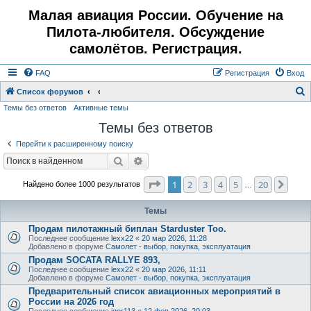
Малая авиация России. Обучение на
Пилота-любителя. Обсуждение
самолётов. Регистрация.
FAQ
Регистрация
Вход
Список форумов
Темы без ответов
Активные темы
о
Темы без ответов
и
с
Перейти к расширенному поиску
к
Поиск
Расширенный поиск
Страница
1
из
20
1
2
3
4
5
20
След
Найдено более 1000 результатов
…
Темы
Продам пилотажный биплан Starduster Too.
Последнее сообщение
lexx22
«
20 мар 2026, 11:28
Добавлено в форуме
Самолет - выбор, покупка, эксплуатация
Продам SOCATA RALLYE 893,
Последнее сообщение
lexx22
«
20 мар 2026, 11:11
Добавлено в форуме
Самолет - выбор, покупка, эксплуатация
Предварительный список авиационных мероприятий в
России на 2026 год
Последнее сообщение
igor113
«
12 фев 2026, 20:03