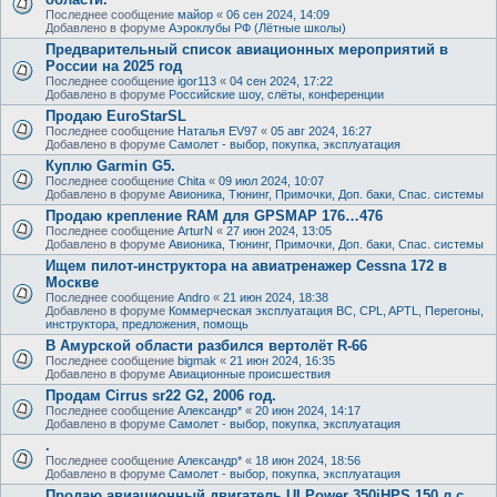
Последнее сообщение
майор
«
06 сен 2024, 14:09
Добавлено в форуме
Аэроклубы РФ (Лётные школы)
Предварительный список авиационных мероприятий в
России на 2025 год
Последнее сообщение
igor113
«
04 сен 2024, 17:22
Добавлено в форуме
Российские шоу, слёты, конференции
Продаю EuroStarSL
Последнее сообщение
Наталья EV97
«
05 авг 2024, 16:27
Добавлено в форуме
Самолет - выбор, покупка, эксплуатация
Куплю Garmin G5.
Последнее сообщение
Chita
«
09 июл 2024, 10:07
Добавлено в форуме
Авионика, Тюнинг, Примочки, Доп. баки, Спас. системы
Продаю крепление RAM для GPSMAP 176…476
Последнее сообщение
ArturN
«
27 июн 2024, 13:05
Добавлено в форуме
Авионика, Тюнинг, Примочки, Доп. баки, Спас. системы
Ищем пилот-инструктора на авиатренажер Cessna 172 в
Москве
Последнее сообщение
Andro
«
21 июн 2024, 18:38
Добавлено в форуме
Коммерческая эксплуатация ВС, CPL, APTL, Перегоны,
инструктора, предложения, помощь
В Амурской области разбился вертолёт R-66
Последнее сообщение
bigmak
«
21 июн 2024, 16:35
Добавлено в форуме
Авиационные происшествия
Продам Cirrus sr22 G2, 2006 год.
Последнее сообщение
Александр*
«
20 июн 2024, 14:17
Добавлено в форуме
Самолет - выбор, покупка, эксплуатация
.
Последнее сообщение
Александр*
«
18 июн 2024, 18:56
Добавлено в форуме
Самолет - выбор, покупка, эксплуатация
Продаю авиационный двигатель ULPower 350iHPS 150 л.с.