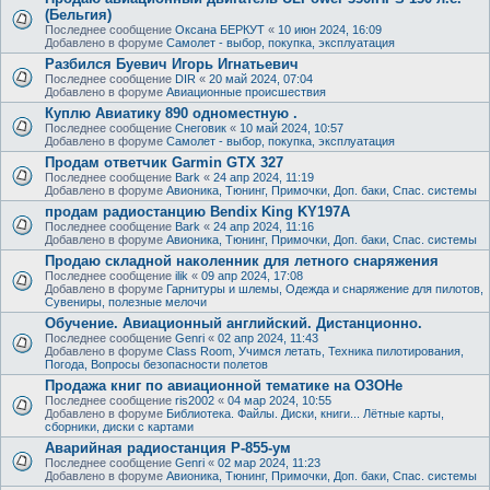
(Бельгия)
Последнее сообщение
Оксана БЕРКУТ
«
10 июн 2024, 16:09
Добавлено в форуме
Самолет - выбор, покупка, эксплуатация
Разбился Буевич Игорь Игнатьевич
Последнее сообщение
DIR
«
20 май 2024, 07:04
Добавлено в форуме
Авиационные происшествия
Куплю Авиатику 890 одноместную .
Последнее сообщение
Снеговик
«
10 май 2024, 10:57
Добавлено в форуме
Самолет - выбор, покупка, эксплуатация
Продам ответчик Garmin GTX 327
Последнее сообщение
Bark
«
24 апр 2024, 11:19
Добавлено в форуме
Авионика, Тюнинг, Примочки, Доп. баки, Спас. системы
продам радиостанцию Bendix King KY197A
Последнее сообщение
Bark
«
24 апр 2024, 11:16
Добавлено в форуме
Авионика, Тюнинг, Примочки, Доп. баки, Спас. системы
Продаю складной наколенник для летного снаряжения
Последнее сообщение
ilik
«
09 апр 2024, 17:08
Добавлено в форуме
Гарнитуры и шлемы, Одежда и снаряжение для пилотов,
Сувениры, полезные мелочи
Обучение. Авиационный английский. Дистанционно.
Последнее сообщение
Genri
«
02 апр 2024, 11:43
Добавлено в форуме
Class Room, Учимся летать, Техника пилотирования,
Погода, Вопросы безопасности полетов
Продажа книг по авиационной тематике на ОЗОНе
Последнее сообщение
ris2002
«
04 мар 2024, 10:55
Добавлено в форуме
Библиотека. Файлы. Диски, книги... Лётные карты,
сборники, диски с картами
Аварийная радиостанция Р-855-ум
Последнее сообщение
Genri
«
02 мар 2024, 11:23
Добавлено в форуме
Авионика, Тюнинг, Примочки, Доп. баки, Спас. системы