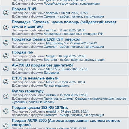
Добавлено в форуме
Российские шоу, слёты, конференции
Продам Л145
Последнее сообщение
Vadim46
«
08 окт 2025, 10:58
Добавлено в форуме
Самолет - выбор, покупка, эксплуатация
Площадке "Суховка" нужна помощь (рейдерский захват
земли и шантаж)
Последнее сообщение
mErLin
«
11 авг 2025, 20:06
Добавлено в форуме
Аэродромы и посадочные площадки РФ
Продается Cessna 182H СЛГ оверхол
Последнее сообщение
Maj. Evgeny Y
«
22 май 2025, 14:42
Добавлено в форуме
Самолет - выбор, покупка, эксплуатация
Продам r66
Последнее сообщение
Sergik
«
16 апр 2025, 22:40
Добавлено в форуме
Вертолет - выбор, покупка, эксплуатация
AS-350 B3 продам без двигателЯ
Последнее сообщение
Step777
«
15 апр 2025, 17:51
Добавлено в форуме
Eurocopter
ВЛЭК за немалые деньги
Последнее сообщение
Nick3
«
22 фев 2025, 10:51
Добавлено в форуме
Летная медицина
Куплю гарнитуру
Последнее сообщение
Летчик
«
15 фев 2025, 09:59
Добавлено в форуме
Гарнитуры и шлемы, Одежда и снаряжение для пилотов,
Сувениры, полезные мелочи
Продам цессна 182 RG 1978гв.
Последнее сообщение
migalkin
«
07 фев 2025, 16:14
Добавлено в форуме
Самолет - выбор, покупка, эксплуатация
Продам АСЛК-2005 (Автоматизированная система летного
контроля)
Последнее сообщение
Женис
«
09 янв 2025, 13:19