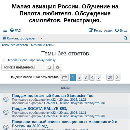
Малая авиация России. Обучение на
Пилота-любителя. Обсуждение
самолётов. Регистрация.
FAQ
Регистрация
Вход
Список форумов
Темы без ответов
Активные темы
о
Темы без ответов
и
с
Перейти к расширенному поиску
к
Поиск
Расширенный поиск
Страница
1
из
20
1
2
3
4
5
20
След
Найдено более 1000 результатов
…
Темы
Продам пилотажный биплан Starduster Too.
Последнее сообщение
lexx22
«
20 мар 2026, 11:28
Добавлено в форуме
Самолет - выбор, покупка, эксплуатация
Продам SOCATA RALLYE 893,
Последнее сообщение
lexx22
«
20 мар 2026, 11:11
Добавлено в форуме
Самолет - выбор, покупка, эксплуатация
Предварительный список авиационных мероприятий в
России на 2026 год
Последнее сообщение
igor113
«
12 фев 2026, 20:03