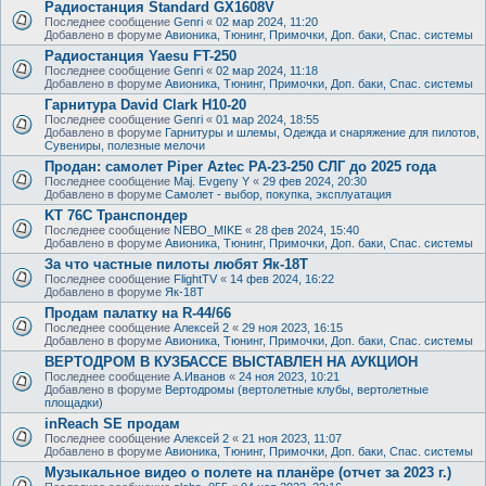
Радиостанция Standard GX1608V
Последнее сообщение
Genri
«
02 мар 2024, 11:20
Добавлено в форуме
Авионика, Тюнинг, Примочки, Доп. баки, Спас. системы
Радиостанция Yaesu FT-250
Последнее сообщение
Genri
«
02 мар 2024, 11:18
Добавлено в форуме
Авионика, Тюнинг, Примочки, Доп. баки, Спас. системы
Гарнитура David Clark H10-20
Последнее сообщение
Genri
«
01 мар 2024, 18:55
Добавлено в форуме
Гарнитуры и шлемы, Одежда и снаряжение для пилотов,
Сувениры, полезные мелочи
Продан: самолет Piper Aztec PA-23-250 СЛГ до 2025 года
Последнее сообщение
Maj. Evgeny Y
«
29 фев 2024, 20:30
Добавлено в форуме
Самолет - выбор, покупка, эксплуатация
KT 76C Транспондер
Последнее сообщение
NEBO_MIKE
«
28 фев 2024, 15:40
Добавлено в форуме
Авионика, Тюнинг, Примочки, Доп. баки, Спас. системы
За что частные пилоты любят Як-18Т
Последнее сообщение
FlightTV
«
14 фев 2024, 16:22
Добавлено в форуме
Як-18Т
Продам палатку на R-44/66
Последнее сообщение
Алексей 2
«
29 ноя 2023, 16:15
Добавлено в форуме
Авионика, Тюнинг, Примочки, Доп. баки, Спас. системы
ВЕРТОДРОМ В КУЗБАССЕ ВЫСТАВЛЕН НА АУКЦИОН
Последнее сообщение
А.Иванов
«
24 ноя 2023, 10:21
Добавлено в форуме
Вертодромы (вертолетные клубы, вертолетные
площадки)
inReach SE продам
Последнее сообщение
Алексей 2
«
21 ноя 2023, 11:07
Добавлено в форуме
Авионика, Тюнинг, Примочки, Доп. баки, Спас. системы
Музыкальное видео о полете на планёре (отчет за 2023 г.)