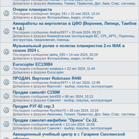
Добавлено в форуме
Авионика, Тюнинг, Примочки, Доп. баки, Спас. системы
Очерки планериста
Последнее сообщение
Sergey 241
«
22 ноя 2024, 13:14
Добавлено в форуме
Фотоальбомы, видео, отчёты
Авиаработы на вертолетах в ЦФО (Воронеж, Липецк, Тамбов
и т.д.)
Последнее сообщение
Andrey5977
«
20 ноя 2024, 09:23
Добавлено в форуме
Коммерческая эксплуатация ВС, CPL, APTL, Перегоны,
инструктора, предложения, помощь
Музыкальный ролик о полетах планеристов 2-го МАК в
сезоне 2024 г.
Последнее сообщение
aloha_055
«
14 ноя 2024, 20:29
Добавлено в форуме
Фотоальбомы, видео, отчёты
Eurocopter EC130B4
Последнее сообщение
aviabaza
«
22 окт 2024, 11:44
Добавлено в форуме
Eurocopter
ПРОДАН. Вертолет Robinson R44II
Последнее сообщение
Andrey5977
«
14 окт 2024, 12:48
Добавлено в форуме
Вертолет - выбор, покупка, эксплуатация
Продам самолёт С150М
Последнее сообщение
bort055
«
06 окт 2024, 15:13
Добавлено в форуме
Самолет - выбор, покупка, эксплуатация
Продам РУГ-82 сер.3
Последнее сообщение
Ryzhkin75
«
28 сен 2024, 13:18
Добавлено в форуме
Авионика, Тюнинг, Примочки, Доп. баки, Спас. системы
Продам самолет-амфибию "Орион" Ск-12.
Последнее сообщение
aeroerik
«
12 сен 2024, 10:05
Добавлено в форуме
Самолет - выбор, покупка, эксплуатация
Авиационный учебный центр в г. Гагарине Смоленской
области.