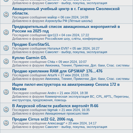
Добавлено в форуме
Самолет - выбор, покупка, эксплуатация
Авиационный учебный центр в г. Гагарине Смоленской
области.
Последнее сообщение
майор
«
06 сен 2024, 14:09
Добавлено в форуме
Аэроклубы РФ (Лётные школы)
Предварительный список авиационных мероприятий в
России на 2025 год
Последнее сообщение
igor113
«
04 сен 2024, 17:22
Добавлено в форуме
Российские шоу, слёты, конференции
Продаю EuroStarSL
Последнее сообщение
Наталья EV97
«
05 авг 2024, 16:27
Добавлено в форуме
Самолет - выбор, покупка, эксплуатация
Куплю Garmin G5.
Последнее сообщение
Chita
«
09 июл 2024, 10:07
Добавлено в форуме
Авионика, Тюнинг, Примочки, Доп. баки, Спас. системы
Продаю крепление RAM для GPSMAP 176…476
Последнее сообщение
ArturN
«
27 июн 2024, 13:05
Добавлено в форуме
Авионика, Тюнинг, Примочки, Доп. баки, Спас. системы
Ищем пилот-инструктора на авиатренажер Cessna 172 в
Москве
Последнее сообщение
Andro
«
21 июн 2024, 18:38
Добавлено в форуме
Коммерческая эксплуатация ВС, CPL, APTL, Перегоны,
инструктора, предложения, помощь
В Амурской области разбился вертолёт R-66
Последнее сообщение
bigmak
«
21 июн 2024, 16:35
Добавлено в форуме
Авиационные происшествия
Продам Cirrus sr22 G2, 2006 год.
Последнее сообщение
Александр*
«
20 июн 2024, 14:17
Добавлено в форуме
Самолет - выбор, покупка, эксплуатация
.