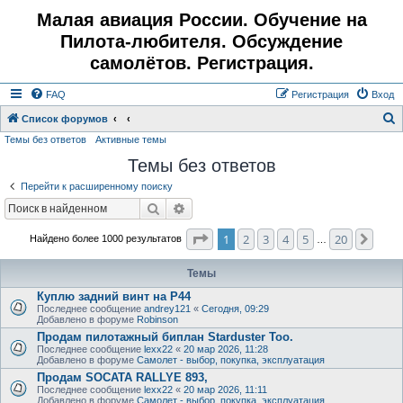
Малая авиация России. Обучение на
Пилота-любителя. Обсуждение
самолётов. Регистрация.
FAQ
Регистрация
Вход
Список форумов
Темы без ответов
Активные темы
о
Темы без ответов
и
с
Перейти к расширенному поиску
к
Поиск
Расширенный поиск
Страница
1
из
20
1
2
3
4
5
20
След
Найдено более 1000 результатов
…
Темы
Куплю задний винт на Р44
Последнее сообщение
andrey121
«
Сегодня, 09:29
Добавлено в форуме
Robinson
Продам пилотажный биплан Starduster Too.
Последнее сообщение
lexx22
«
20 мар 2026, 11:28
Добавлено в форуме
Самолет - выбор, покупка, эксплуатация
Продам SOCATA RALLYE 893,
Последнее сообщение
lexx22
«
20 мар 2026, 11:11
Добавлено в форуме
Самолет - выбор, покупка, эксплуатация