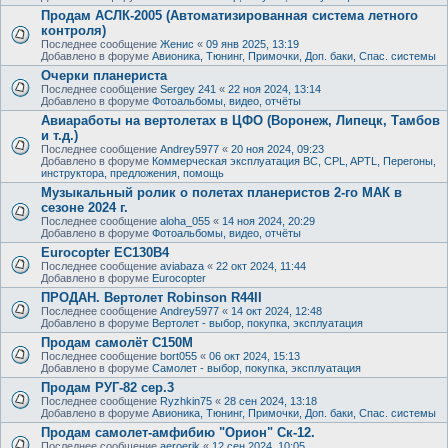
Продам АСЛК-2005 (Автоматизированная система летного
контроля)
Последнее сообщение
Женис
«
09 янв 2025, 13:19
Добавлено в форуме
Авионика, Тюнинг, Примочки, Доп. баки, Спас. системы
Очерки планериста
Последнее сообщение
Sergey 241
«
22 ноя 2024, 13:14
Добавлено в форуме
Фотоальбомы, видео, отчёты
Авиаработы на вертолетах в ЦФО (Воронеж, Липецк, Тамбов
и т.д.)
Последнее сообщение
Andrey5977
«
20 ноя 2024, 09:23
Добавлено в форуме
Коммерческая эксплуатация ВС, CPL, APTL, Перегоны,
инструктора, предложения, помощь
Музыкальный ролик о полетах планеристов 2-го МАК в
сезоне 2024 г.
Последнее сообщение
aloha_055
«
14 ноя 2024, 20:29
Добавлено в форуме
Фотоальбомы, видео, отчёты
Eurocopter EC130B4
Последнее сообщение
aviabaza
«
22 окт 2024, 11:44
Добавлено в форуме
Eurocopter
ПРОДАН. Вертолет Robinson R44II
Последнее сообщение
Andrey5977
«
14 окт 2024, 12:48
Добавлено в форуме
Вертолет - выбор, покупка, эксплуатация
Продам самолёт С150М
Последнее сообщение
bort055
«
06 окт 2024, 15:13
Добавлено в форуме
Самолет - выбор, покупка, эксплуатация
Продам РУГ-82 сер.3
Последнее сообщение
Ryzhkin75
«
28 сен 2024, 13:18
Добавлено в форуме
Авионика, Тюнинг, Примочки, Доп. баки, Спас. системы
Продам самолет-амфибию "Орион" Ск-12.
Последнее сообщение
aeroerik
«
12 сен 2024, 10:05