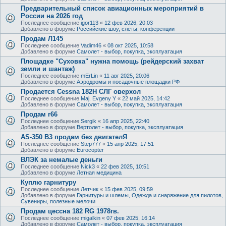
Предварительный список авиационных мероприятий в
России на 2026 год
Последнее сообщение
igor113
«
12 фев 2026, 20:03
Добавлено в форуме
Российские шоу, слёты, конференции
Продам Л145
Последнее сообщение
Vadim46
«
08 окт 2025, 10:58
Добавлено в форуме
Самолет - выбор, покупка, эксплуатация
Площадке "Суховка" нужна помощь (рейдерский захват
земли и шантаж)
Последнее сообщение
mErLin
«
11 авг 2025, 20:06
Добавлено в форуме
Аэродромы и посадочные площадки РФ
Продается Cessna 182H СЛГ оверхол
Последнее сообщение
Maj. Evgeny Y
«
22 май 2025, 14:42
Добавлено в форуме
Самолет - выбор, покупка, эксплуатация
Продам r66
Последнее сообщение
Sergik
«
16 апр 2025, 22:40
Добавлено в форуме
Вертолет - выбор, покупка, эксплуатация
AS-350 B3 продам без двигателЯ
Последнее сообщение
Step777
«
15 апр 2025, 17:51
Добавлено в форуме
Eurocopter
ВЛЭК за немалые деньги
Последнее сообщение
Nick3
«
22 фев 2025, 10:51
Добавлено в форуме
Летная медицина
Куплю гарнитуру
Последнее сообщение
Летчик
«
15 фев 2025, 09:59
Добавлено в форуме
Гарнитуры и шлемы, Одежда и снаряжение для пилотов,
Сувениры, полезные мелочи
Продам цессна 182 RG 1978гв.
Последнее сообщение
migalkin
«
07 фев 2025, 16:14
Добавлено в форуме
Самолет - выбор, покупка, эксплуатация