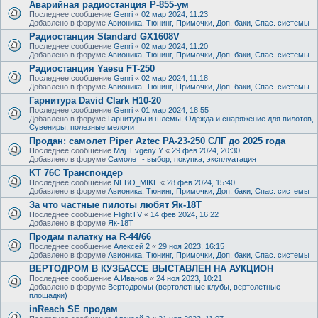
Аварийная радиостанция Р-855-ум
Последнее сообщение
Genri
«
02 мар 2024, 11:23
Добавлено в форуме
Авионика, Тюнинг, Примочки, Доп. баки, Спас. системы
Радиостанция Standard GX1608V
Последнее сообщение
Genri
«
02 мар 2024, 11:20
Добавлено в форуме
Авионика, Тюнинг, Примочки, Доп. баки, Спас. системы
Радиостанция Yaesu FT-250
Последнее сообщение
Genri
«
02 мар 2024, 11:18
Добавлено в форуме
Авионика, Тюнинг, Примочки, Доп. баки, Спас. системы
Гарнитура David Clark H10-20
Последнее сообщение
Genri
«
01 мар 2024, 18:55
Добавлено в форуме
Гарнитуры и шлемы, Одежда и снаряжение для пилотов,
Сувениры, полезные мелочи
Продан: самолет Piper Aztec PA-23-250 СЛГ до 2025 года
Последнее сообщение
Maj. Evgeny Y
«
29 фев 2024, 20:30
Добавлено в форуме
Самолет - выбор, покупка, эксплуатация
KT 76C Транспондер
Последнее сообщение
NEBO_MIKE
«
28 фев 2024, 15:40
Добавлено в форуме
Авионика, Тюнинг, Примочки, Доп. баки, Спас. системы
За что частные пилоты любят Як-18Т
Последнее сообщение
FlightTV
«
14 фев 2024, 16:22
Добавлено в форуме
Як-18Т
Продам палатку на R-44/66
Последнее сообщение
Алексей 2
«
29 ноя 2023, 16:15
Добавлено в форуме
Авионика, Тюнинг, Примочки, Доп. баки, Спас. системы
ВЕРТОДРОМ В КУЗБАССЕ ВЫСТАВЛЕН НА АУКЦИОН
Последнее сообщение
А.Иванов
«
24 ноя 2023, 10:21
Добавлено в форуме
Вертодромы (вертолетные клубы, вертолетные
площадки)
inReach SE продам