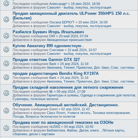
Последнее сообщение
Александр*
«
18 июн 2024, 18:56
Добавлено в форуме
Самолет - выбор, покупка, эксплуатация
Продаю авиационный двигатель ULPower 350iHPS 150 л.с.
(Бельгия)
Последнее сообщение
Оксана БЕРКУТ
«
10 июн 2024, 16:09
Добавлено в форуме
Самолет - выбор, покупка, эксплуатация
Разбился Буевич Игорь Игнатьевич
Последнее сообщение
DIR
«
20 май 2024, 07:04
Добавлено в форуме
Авиационные происшествия
Куплю Авиатику 890 одноместную .
Последнее сообщение
Снеговик
«
10 май 2024, 10:57
Добавлено в форуме
Самолет - выбор, покупка, эксплуатация
Продам ответчик Garmin GTX 327
Последнее сообщение
Bark
«
24 апр 2024, 11:19
Добавлено в форуме
Авионика, Тюнинг, Примочки, Доп. баки, Спас. системы
продам радиостанцию Bendix King KY197A
Последнее сообщение
Bark
«
24 апр 2024, 11:16
Добавлено в форуме
Авионика, Тюнинг, Примочки, Доп. баки, Спас. системы
Продаю складной наколенник для летного снаряжения
Последнее сообщение
ilik
«
09 апр 2024, 17:08
Добавлено в форуме
Гарнитуры и шлемы, Одежда и снаряжение для пилотов,
Сувениры, полезные мелочи
Обучение. Авиационный английский. Дистанционно.
Последнее сообщение
Genri
«
02 апр 2024, 11:43
Добавлено в форуме
Class Room, Учимся летать, Техника пилотирования,
Погода, Вопросы безопасности полетов
Продажа книг по авиационной тематике на ОЗОНе
Последнее сообщение
ris2002
«
04 мар 2024, 10:55
Добавлено в форуме
Библиотека. Файлы. Диски, книги... Лётные карты,
сборники, диски с картами