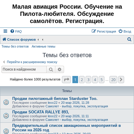
Малая авиация России. Обучение на
Пилота-любителя. Обсуждение
самолётов. Регистрация.
FAQ
Регистрация
Вход
Список форумов
Темы без ответов
Активные темы
о
Темы без ответов
и
с
Перейти к расширенному поиску
к
Поиск
Расширенный поиск
Страница
1
из
20
1
2
3
4
5
20
След
Найдено более 1000 результатов
…
Темы
Продам пилотажный биплан Starduster Too.
Последнее сообщение
lexx22
«
20 мар 2026, 11:28
Добавлено в форуме
Самолет - выбор, покупка, эксплуатация
Продам SOCATA RALLYE 893,
Последнее сообщение
lexx22
«
20 мар 2026, 11:11
Добавлено в форуме
Самолет - выбор, покупка, эксплуатация
Предварительный список авиационных мероприятий в
России на 2026 год
Последнее сообщение
igor113
«
12 фев 2026, 20:03