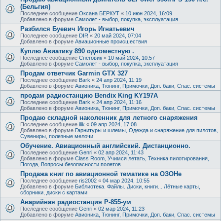
(Бельгия)
Последнее сообщение
Оксана БЕРКУТ
«
10 июн 2024, 16:09
Добавлено в форуме
Самолет - выбор, покупка, эксплуатация
Разбился Буевич Игорь Игнатьевич
Последнее сообщение
DIR
«
20 май 2024, 07:04
Добавлено в форуме
Авиационные происшествия
Куплю Авиатику 890 одноместную .
Последнее сообщение
Снеговик
«
10 май 2024, 10:57
Добавлено в форуме
Самолет - выбор, покупка, эксплуатация
Продам ответчик Garmin GTX 327
Последнее сообщение
Bark
«
24 апр 2024, 11:19
Добавлено в форуме
Авионика, Тюнинг, Примочки, Доп. баки, Спас. системы
продам радиостанцию Bendix King KY197A
Последнее сообщение
Bark
«
24 апр 2024, 11:16
Добавлено в форуме
Авионика, Тюнинг, Примочки, Доп. баки, Спас. системы
Продаю складной наколенник для летного снаряжения
Последнее сообщение
ilik
«
09 апр 2024, 17:08
Добавлено в форуме
Гарнитуры и шлемы, Одежда и снаряжение для пилотов,
Сувениры, полезные мелочи
Обучение. Авиационный английский. Дистанционно.
Последнее сообщение
Genri
«
02 апр 2024, 11:43
Добавлено в форуме
Class Room, Учимся летать, Техника пилотирования,
Погода, Вопросы безопасности полетов
Продажа книг по авиационной тематике на ОЗОНе
Последнее сообщение
ris2002
«
04 мар 2024, 10:55
Добавлено в форуме
Библиотека. Файлы. Диски, книги... Лётные карты,
сборники, диски с картами
Аварийная радиостанция Р-855-ум
Последнее сообщение
Genri
«
02 мар 2024, 11:23
Добавлено в форуме
Авионика, Тюнинг, Примочки, Доп. баки, Спас. системы