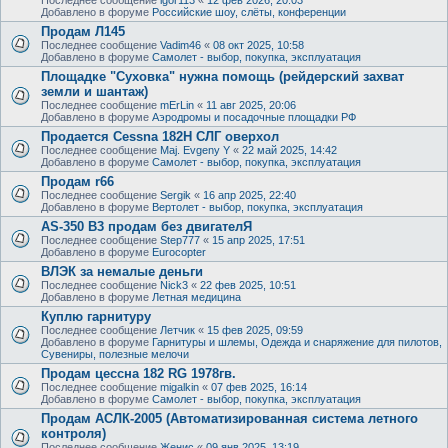
Добавлено в форуме
Российские шоу, слёты, конференции
Продам Л145
Последнее сообщение
Vadim46
«
08 окт 2025, 10:58
Добавлено в форуме
Самолет - выбор, покупка, эксплуатация
Площадке "Суховка" нужна помощь (рейдерский захват
земли и шантаж)
Последнее сообщение
mErLin
«
11 авг 2025, 20:06
Добавлено в форуме
Аэродромы и посадочные площадки РФ
Продается Cessna 182H СЛГ оверхол
Последнее сообщение
Maj. Evgeny Y
«
22 май 2025, 14:42
Добавлено в форуме
Самолет - выбор, покупка, эксплуатация
Продам r66
Последнее сообщение
Sergik
«
16 апр 2025, 22:40
Добавлено в форуме
Вертолет - выбор, покупка, эксплуатация
AS-350 B3 продам без двигателЯ
Последнее сообщение
Step777
«
15 апр 2025, 17:51
Добавлено в форуме
Eurocopter
ВЛЭК за немалые деньги
Последнее сообщение
Nick3
«
22 фев 2025, 10:51
Добавлено в форуме
Летная медицина
Куплю гарнитуру
Последнее сообщение
Летчик
«
15 фев 2025, 09:59
Добавлено в форуме
Гарнитуры и шлемы, Одежда и снаряжение для пилотов,
Сувениры, полезные мелочи
Продам цессна 182 RG 1978гв.
Последнее сообщение
migalkin
«
07 фев 2025, 16:14
Добавлено в форуме
Самолет - выбор, покупка, эксплуатация
Продам АСЛК-2005 (Автоматизированная система летного
контроля)
Последнее сообщение
Женис
«
09 янв 2025, 13:19