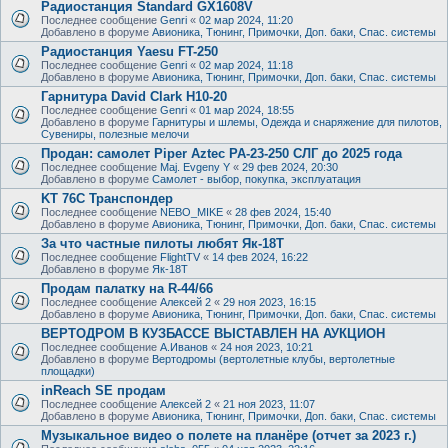
Радиостанция Standard GX1608V
Последнее сообщение
Genri
«
02 мар 2024, 11:20
Добавлено в форуме
Авионика, Тюнинг, Примочки, Доп. баки, Спас. системы
Радиостанция Yaesu FT-250
Последнее сообщение
Genri
«
02 мар 2024, 11:18
Добавлено в форуме
Авионика, Тюнинг, Примочки, Доп. баки, Спас. системы
Гарнитура David Clark H10-20
Последнее сообщение
Genri
«
01 мар 2024, 18:55
Добавлено в форуме
Гарнитуры и шлемы, Одежда и снаряжение для пилотов,
Сувениры, полезные мелочи
Продан: самолет Piper Aztec PA-23-250 СЛГ до 2025 года
Последнее сообщение
Maj. Evgeny Y
«
29 фев 2024, 20:30
Добавлено в форуме
Самолет - выбор, покупка, эксплуатация
KT 76C Транспондер
Последнее сообщение
NEBO_MIKE
«
28 фев 2024, 15:40
Добавлено в форуме
Авионика, Тюнинг, Примочки, Доп. баки, Спас. системы
За что частные пилоты любят Як-18Т
Последнее сообщение
FlightTV
«
14 фев 2024, 16:22
Добавлено в форуме
Як-18Т
Продам палатку на R-44/66
Последнее сообщение
Алексей 2
«
29 ноя 2023, 16:15
Добавлено в форуме
Авионика, Тюнинг, Примочки, Доп. баки, Спас. системы
ВЕРТОДРОМ В КУЗБАССЕ ВЫСТАВЛЕН НА АУКЦИОН
Последнее сообщение
А.Иванов
«
24 ноя 2023, 10:21
Добавлено в форуме
Вертодромы (вертолетные клубы, вертолетные
площадки)
inReach SE продам
Последнее сообщение
Алексей 2
«
21 ноя 2023, 11:07
Добавлено в форуме
Авионика, Тюнинг, Примочки, Доп. баки, Спас. системы
Музыкальное видео о полете на планёре (отчет за 2023 г.)