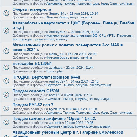
Добавлено в форуме
Авионика, Тюнинг, Примочки, Доп. баки, Спас. системы
Очерки планериста
Последнее сообщение
Sergey 241
«
22 ноя 2024, 13:14
Добавлено в форуме
Фотоальбомы, видео, отчёты
Авиаработы на вертолетах в ЦФО (Воронеж, Липецк, Тамбов
и т.д.)
Последнее сообщение
Andrey5977
«
20 ноя 2024, 09:23
Добавлено в форуме
Коммерческая эксплуатация ВС, CPL, APTL, Перегоны,
инструктора, предложения, помощь
Музыкальный ролик о полетах планеристов 2-го МАК в
сезоне 2024 г.
Последнее сообщение
aloha_055
«
14 ноя 2024, 20:29
Добавлено в форуме
Фотоальбомы, видео, отчёты
Eurocopter EC130B4
Последнее сообщение
aviabaza
«
22 окт 2024, 11:44
Добавлено в форуме
Eurocopter
ПРОДАН. Вертолет Robinson R44II
Последнее сообщение
Andrey5977
«
14 окт 2024, 12:48
Добавлено в форуме
Вертолет - выбор, покупка, эксплуатация
Продам самолёт С150М
Последнее сообщение
bort055
«
06 окт 2024, 15:13
Добавлено в форуме
Самолет - выбор, покупка, эксплуатация
Продам РУГ-82 сер.3
Последнее сообщение
Ryzhkin75
«
28 сен 2024, 13:18
Добавлено в форуме
Авионика, Тюнинг, Примочки, Доп. баки, Спас. системы
Продам самолет-амфибию "Орион" Ск-12.
Последнее сообщение
aeroerik
«
12 сен 2024, 10:05
Добавлено в форуме
Самолет - выбор, покупка, эксплуатация
Авиационный учебный центр в г. Гагарине Смоленской
области.