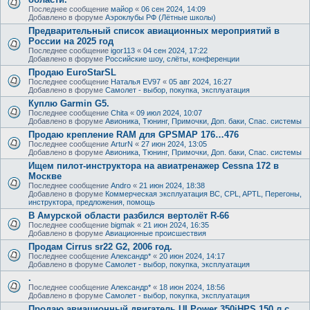
Последнее сообщение
майор
«
06 сен 2024, 14:09
Добавлено в форуме
Аэроклубы РФ (Лётные школы)
Предварительный список авиационных мероприятий в
России на 2025 год
Последнее сообщение
igor113
«
04 сен 2024, 17:22
Добавлено в форуме
Российские шоу, слёты, конференции
Продаю EuroStarSL
Последнее сообщение
Наталья EV97
«
05 авг 2024, 16:27
Добавлено в форуме
Самолет - выбор, покупка, эксплуатация
Куплю Garmin G5.
Последнее сообщение
Chita
«
09 июл 2024, 10:07
Добавлено в форуме
Авионика, Тюнинг, Примочки, Доп. баки, Спас. системы
Продаю крепление RAM для GPSMAP 176…476
Последнее сообщение
ArturN
«
27 июн 2024, 13:05
Добавлено в форуме
Авионика, Тюнинг, Примочки, Доп. баки, Спас. системы
Ищем пилот-инструктора на авиатренажер Cessna 172 в
Москве
Последнее сообщение
Andro
«
21 июн 2024, 18:38
Добавлено в форуме
Коммерческая эксплуатация ВС, CPL, APTL, Перегоны,
инструктора, предложения, помощь
В Амурской области разбился вертолёт R-66
Последнее сообщение
bigmak
«
21 июн 2024, 16:35
Добавлено в форуме
Авиационные происшествия
Продам Cirrus sr22 G2, 2006 год.
Последнее сообщение
Александр*
«
20 июн 2024, 14:17
Добавлено в форуме
Самолет - выбор, покупка, эксплуатация
.
Последнее сообщение
Александр*
«
18 июн 2024, 18:56
Добавлено в форуме
Самолет - выбор, покупка, эксплуатация
Продаю авиационный двигатель ULPower 350iHPS 150 л.с.