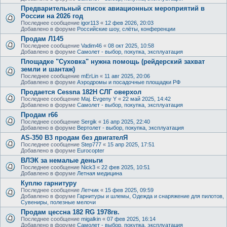
Предварительный список авиационных мероприятий в
России на 2026 год
Последнее сообщение
igor113
«
12 фев 2026, 20:03
Добавлено в форуме
Российские шоу, слёты, конференции
Продам Л145
Последнее сообщение
Vadim46
«
08 окт 2025, 10:58
Добавлено в форуме
Самолет - выбор, покупка, эксплуатация
Площадке "Суховка" нужна помощь (рейдерский захват
земли и шантаж)
Последнее сообщение
mErLin
«
11 авг 2025, 20:06
Добавлено в форуме
Аэродромы и посадочные площадки РФ
Продается Cessna 182H СЛГ оверхол
Последнее сообщение
Maj. Evgeny Y
«
22 май 2025, 14:42
Добавлено в форуме
Самолет - выбор, покупка, эксплуатация
Продам r66
Последнее сообщение
Sergik
«
16 апр 2025, 22:40
Добавлено в форуме
Вертолет - выбор, покупка, эксплуатация
AS-350 B3 продам без двигателЯ
Последнее сообщение
Step777
«
15 апр 2025, 17:51
Добавлено в форуме
Eurocopter
ВЛЭК за немалые деньги
Последнее сообщение
Nick3
«
22 фев 2025, 10:51
Добавлено в форуме
Летная медицина
Куплю гарнитуру
Последнее сообщение
Летчик
«
15 фев 2025, 09:59
Добавлено в форуме
Гарнитуры и шлемы, Одежда и снаряжение для пилотов,
Сувениры, полезные мелочи
Продам цессна 182 RG 1978гв.
Последнее сообщение
migalkin
«
07 фев 2025, 16:14
Добавлено в форуме
Самолет - выбор, покупка, эксплуатация