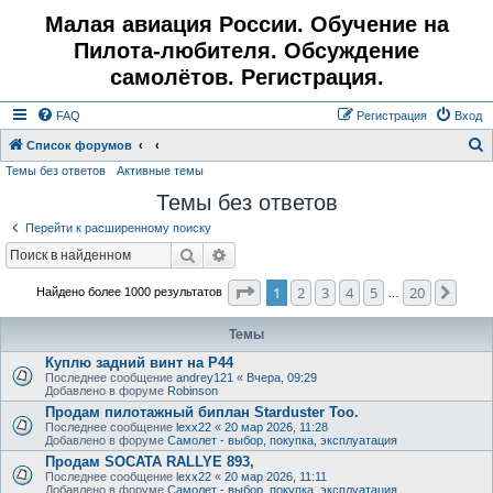
Малая авиация России. Обучение на
Пилота-любителя. Обсуждение
самолётов. Регистрация.
FAQ
Регистрация
Вход
Список форумов
Темы без ответов
Активные темы
о
Темы без ответов
и
с
Перейти к расширенному поиску
к
Поиск
Расширенный поиск
Страница
1
из
20
1
2
3
4
5
20
След
Найдено более 1000 результатов
…
Темы
Куплю задний винт на Р44
Последнее сообщение
andrey121
«
Вчера, 09:29
Добавлено в форуме
Robinson
Продам пилотажный биплан Starduster Too.
Последнее сообщение
lexx22
«
20 мар 2026, 11:28
Добавлено в форуме
Самолет - выбор, покупка, эксплуатация
Продам SOCATA RALLYE 893,
Последнее сообщение
lexx22
«
20 мар 2026, 11:11
Добавлено в форуме
Самолет - выбор, покупка, эксплуатация