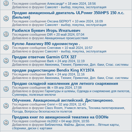
Последнее сообщение
Александр*
«
18 июн 2024, 18:56
Добавлено в форуме
Самолет - выбор, покупка, эксплуатация
Продаю авиационный двигатель ULPower 350iHPS 150 л.с.
(Бельгия)
Последнее сообщение
Оксана БЕРКУТ
«
10 июн 2024, 16:09
Добавлено в форуме
Самолет - выбор, покупка, эксплуатация
Разбился Буевич Игорь Игнатьевич
Последнее сообщение
DIR
«
20 май 2024, 07:04
Добавлено в форуме
Авиационные происшествия
Куплю Авиатику 890 одноместную .
Последнее сообщение
Снеговик
«
10 май 2024, 10:57
Добавлено в форуме
Самолет - выбор, покупка, эксплуатация
Продам ответчик Garmin GTX 327
Последнее сообщение
Bark
«
24 апр 2024, 11:19
Добавлено в форуме
Авионика, Тюнинг, Примочки, Доп. баки, Спас. системы
продам радиостанцию Bendix King KY197A
Последнее сообщение
Bark
«
24 апр 2024, 11:16
Добавлено в форуме
Авионика, Тюнинг, Примочки, Доп. баки, Спас. системы
Продаю складной наколенник для летного снаряжения
Последнее сообщение
ilik
«
09 апр 2024, 17:08
Добавлено в форуме
Гарнитуры и шлемы, Одежда и снаряжение для пилотов,
Сувениры, полезные мелочи
Обучение. Авиационный английский. Дистанционно.
Последнее сообщение
Genri
«
02 апр 2024, 11:43
Добавлено в форуме
Class Room, Учимся летать, Техника пилотирования,
Погода, Вопросы безопасности полетов
Продажа книг по авиационной тематике на ОЗОНе
Последнее сообщение
ris2002
«
04 мар 2024, 10:55
Добавлено в форуме
Библиотека. Файлы. Диски, книги... Лётные карты,
сборники, диски с картами