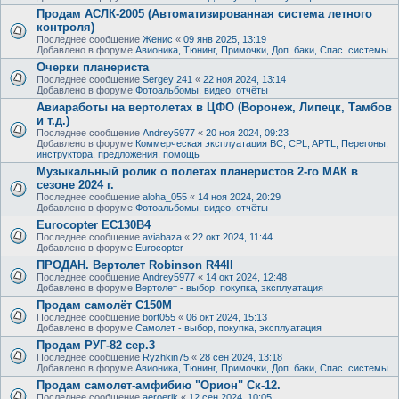
Продам АСЛК-2005 (Автоматизированная система летного
контроля)
Последнее сообщение
Женис
«
09 янв 2025, 13:19
Добавлено в форуме
Авионика, Тюнинг, Примочки, Доп. баки, Спас. системы
Очерки планериста
Последнее сообщение
Sergey 241
«
22 ноя 2024, 13:14
Добавлено в форуме
Фотоальбомы, видео, отчёты
Авиаработы на вертолетах в ЦФО (Воронеж, Липецк, Тамбов
и т.д.)
Последнее сообщение
Andrey5977
«
20 ноя 2024, 09:23
Добавлено в форуме
Коммерческая эксплуатация ВС, CPL, APTL, Перегоны,
инструктора, предложения, помощь
Музыкальный ролик о полетах планеристов 2-го МАК в
сезоне 2024 г.
Последнее сообщение
aloha_055
«
14 ноя 2024, 20:29
Добавлено в форуме
Фотоальбомы, видео, отчёты
Eurocopter EC130B4
Последнее сообщение
aviabaza
«
22 окт 2024, 11:44
Добавлено в форуме
Eurocopter
ПРОДАН. Вертолет Robinson R44II
Последнее сообщение
Andrey5977
«
14 окт 2024, 12:48
Добавлено в форуме
Вертолет - выбор, покупка, эксплуатация
Продам самолёт С150М
Последнее сообщение
bort055
«
06 окт 2024, 15:13
Добавлено в форуме
Самолет - выбор, покупка, эксплуатация
Продам РУГ-82 сер.3
Последнее сообщение
Ryzhkin75
«
28 сен 2024, 13:18
Добавлено в форуме
Авионика, Тюнинг, Примочки, Доп. баки, Спас. системы
Продам самолет-амфибию "Орион" Ск-12.
Последнее сообщение
aeroerik
«
12 сен 2024, 10:05