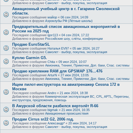
Добавлено в форуме
Самолет - выбор, покупка, эксплуатация
Авиационный учебный центр в г. Гагарине Смоленской
области.
Последнее сообщение
майор
«
06 сен 2024, 14:09
Добавлено в форуме
Аэроклубы РФ (Лётные школы)
Предварительный список авиационных мероприятий в
России на 2025 год
Последнее сообщение
igor113
«
04 сен 2024, 17:22
Добавлено в форуме
Российские шоу, слёты, конференции
Продаю EuroStarSL
Последнее сообщение
Наталья EV97
«
05 авг 2024, 16:27
Добавлено в форуме
Самолет - выбор, покупка, эксплуатация
Куплю Garmin G5.
Последнее сообщение
Chita
«
09 июл 2024, 10:07
Добавлено в форуме
Авионика, Тюнинг, Примочки, Доп. баки, Спас. системы
Продаю крепление RAM для GPSMAP 176…476
Последнее сообщение
ArturN
«
27 июн 2024, 13:05
Добавлено в форуме
Авионика, Тюнинг, Примочки, Доп. баки, Спас. системы
Ищем пилот-инструктора на авиатренажер Cessna 172 в
Москве
Последнее сообщение
Andro
«
21 июн 2024, 18:38
Добавлено в форуме
Коммерческая эксплуатация ВС, CPL, APTL, Перегоны,
инструктора, предложения, помощь
В Амурской области разбился вертолёт R-66
Последнее сообщение
bigmak
«
21 июн 2024, 16:35
Добавлено в форуме
Авиационные происшествия
Продам Cirrus sr22 G2, 2006 год.
Последнее сообщение
Александр*
«
20 июн 2024, 14:17
Добавлено в форуме
Самолет - выбор, покупка, эксплуатация
.