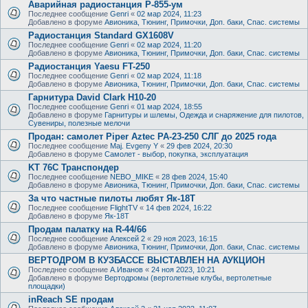
Аварийная радиостанция Р-855-ум
Последнее сообщение
Genri
«
02 мар 2024, 11:23
Добавлено в форуме
Авионика, Тюнинг, Примочки, Доп. баки, Спас. системы
Радиостанция Standard GX1608V
Последнее сообщение
Genri
«
02 мар 2024, 11:20
Добавлено в форуме
Авионика, Тюнинг, Примочки, Доп. баки, Спас. системы
Радиостанция Yaesu FT-250
Последнее сообщение
Genri
«
02 мар 2024, 11:18
Добавлено в форуме
Авионика, Тюнинг, Примочки, Доп. баки, Спас. системы
Гарнитура David Clark H10-20
Последнее сообщение
Genri
«
01 мар 2024, 18:55
Добавлено в форуме
Гарнитуры и шлемы, Одежда и снаряжение для пилотов,
Сувениры, полезные мелочи
Продан: самолет Piper Aztec PA-23-250 СЛГ до 2025 года
Последнее сообщение
Maj. Evgeny Y
«
29 фев 2024, 20:30
Добавлено в форуме
Самолет - выбор, покупка, эксплуатация
KT 76C Транспондер
Последнее сообщение
NEBO_MIKE
«
28 фев 2024, 15:40
Добавлено в форуме
Авионика, Тюнинг, Примочки, Доп. баки, Спас. системы
За что частные пилоты любят Як-18Т
Последнее сообщение
FlightTV
«
14 фев 2024, 16:22
Добавлено в форуме
Як-18Т
Продам палатку на R-44/66
Последнее сообщение
Алексей 2
«
29 ноя 2023, 16:15
Добавлено в форуме
Авионика, Тюнинг, Примочки, Доп. баки, Спас. системы
ВЕРТОДРОМ В КУЗБАССЕ ВЫСТАВЛЕН НА АУКЦИОН
Последнее сообщение
А.Иванов
«
24 ноя 2023, 10:21
Добавлено в форуме
Вертодромы (вертолетные клубы, вертолетные
площадки)
inReach SE продам