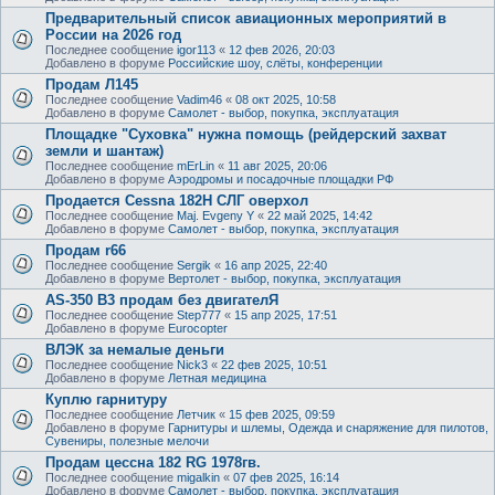
Предварительный список авиационных мероприятий в
России на 2026 год
Последнее сообщение
igor113
«
12 фев 2026, 20:03
Добавлено в форуме
Российские шоу, слёты, конференции
Продам Л145
Последнее сообщение
Vadim46
«
08 окт 2025, 10:58
Добавлено в форуме
Самолет - выбор, покупка, эксплуатация
Площадке "Суховка" нужна помощь (рейдерский захват
земли и шантаж)
Последнее сообщение
mErLin
«
11 авг 2025, 20:06
Добавлено в форуме
Аэродромы и посадочные площадки РФ
Продается Cessna 182H СЛГ оверхол
Последнее сообщение
Maj. Evgeny Y
«
22 май 2025, 14:42
Добавлено в форуме
Самолет - выбор, покупка, эксплуатация
Продам r66
Последнее сообщение
Sergik
«
16 апр 2025, 22:40
Добавлено в форуме
Вертолет - выбор, покупка, эксплуатация
AS-350 B3 продам без двигателЯ
Последнее сообщение
Step777
«
15 апр 2025, 17:51
Добавлено в форуме
Eurocopter
ВЛЭК за немалые деньги
Последнее сообщение
Nick3
«
22 фев 2025, 10:51
Добавлено в форуме
Летная медицина
Куплю гарнитуру
Последнее сообщение
Летчик
«
15 фев 2025, 09:59
Добавлено в форуме
Гарнитуры и шлемы, Одежда и снаряжение для пилотов,
Сувениры, полезные мелочи
Продам цессна 182 RG 1978гв.
Последнее сообщение
migalkin
«
07 фев 2025, 16:14
Добавлено в форуме
Самолет - выбор, покупка, эксплуатация