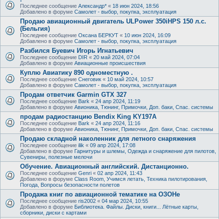
Последнее сообщение
Александр*
«
18 июн 2024, 18:56
Добавлено в форуме
Самолет - выбор, покупка, эксплуатация
Продаю авиационный двигатель ULPower 350iHPS 150 л.с.
(Бельгия)
Последнее сообщение
Оксана БЕРКУТ
«
10 июн 2024, 16:09
Добавлено в форуме
Самолет - выбор, покупка, эксплуатация
Разбился Буевич Игорь Игнатьевич
Последнее сообщение
DIR
«
20 май 2024, 07:04
Добавлено в форуме
Авиационные происшествия
Куплю Авиатику 890 одноместную .
Последнее сообщение
Снеговик
«
10 май 2024, 10:57
Добавлено в форуме
Самолет - выбор, покупка, эксплуатация
Продам ответчик Garmin GTX 327
Последнее сообщение
Bark
«
24 апр 2024, 11:19
Добавлено в форуме
Авионика, Тюнинг, Примочки, Доп. баки, Спас. системы
продам радиостанцию Bendix King KY197A
Последнее сообщение
Bark
«
24 апр 2024, 11:16
Добавлено в форуме
Авионика, Тюнинг, Примочки, Доп. баки, Спас. системы
Продаю складной наколенник для летного снаряжения
Последнее сообщение
ilik
«
09 апр 2024, 17:08
Добавлено в форуме
Гарнитуры и шлемы, Одежда и снаряжение для пилотов,
Сувениры, полезные мелочи
Обучение. Авиационный английский. Дистанционно.
Последнее сообщение
Genri
«
02 апр 2024, 11:43
Добавлено в форуме
Class Room, Учимся летать, Техника пилотирования,
Погода, Вопросы безопасности полетов
Продажа книг по авиационной тематике на ОЗОНе
Последнее сообщение
ris2002
«
04 мар 2024, 10:55
Добавлено в форуме
Библиотека. Файлы. Диски, книги... Лётные карты,
сборники, диски с картами