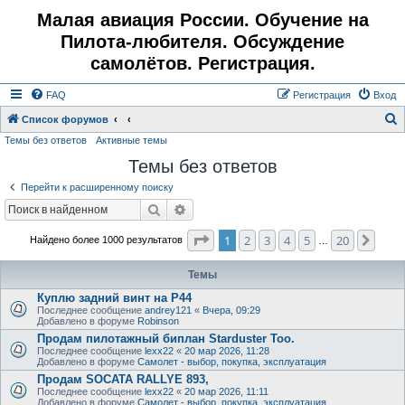
Малая авиация России. Обучение на
Пилота-любителя. Обсуждение
самолётов. Регистрация.
FAQ
Регистрация
Вход
Список форумов
Темы без ответов
Активные темы
о
Темы без ответов
и
с
Перейти к расширенному поиску
к
Поиск
Расширенный поиск
Страница
1
из
20
1
2
3
4
5
20
След
Найдено более 1000 результатов
…
Темы
Куплю задний винт на Р44
Последнее сообщение
andrey121
«
Вчера, 09:29
Добавлено в форуме
Robinson
Продам пилотажный биплан Starduster Too.
Последнее сообщение
lexx22
«
20 мар 2026, 11:28
Добавлено в форуме
Самолет - выбор, покупка, эксплуатация
Продам SOCATA RALLYE 893,
Последнее сообщение
lexx22
«
20 мар 2026, 11:11
Добавлено в форуме
Самолет - выбор, покупка, эксплуатация