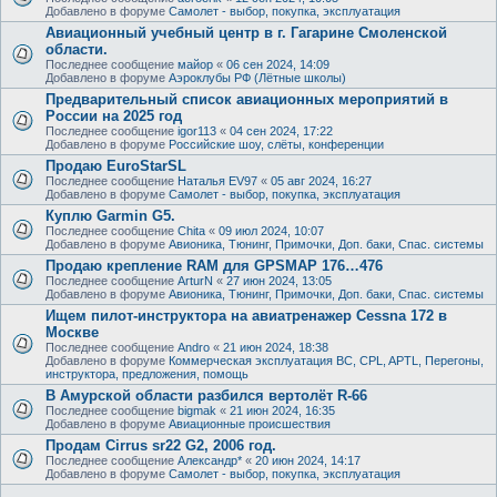
Добавлено в форуме
Самолет - выбор, покупка, эксплуатация
Авиационный учебный центр в г. Гагарине Смоленской
области.
Последнее сообщение
майор
«
06 сен 2024, 14:09
Добавлено в форуме
Аэроклубы РФ (Лётные школы)
Предварительный список авиационных мероприятий в
России на 2025 год
Последнее сообщение
igor113
«
04 сен 2024, 17:22
Добавлено в форуме
Российские шоу, слёты, конференции
Продаю EuroStarSL
Последнее сообщение
Наталья EV97
«
05 авг 2024, 16:27
Добавлено в форуме
Самолет - выбор, покупка, эксплуатация
Куплю Garmin G5.
Последнее сообщение
Chita
«
09 июл 2024, 10:07
Добавлено в форуме
Авионика, Тюнинг, Примочки, Доп. баки, Спас. системы
Продаю крепление RAM для GPSMAP 176…476
Последнее сообщение
ArturN
«
27 июн 2024, 13:05
Добавлено в форуме
Авионика, Тюнинг, Примочки, Доп. баки, Спас. системы
Ищем пилот-инструктора на авиатренажер Cessna 172 в
Москве
Последнее сообщение
Andro
«
21 июн 2024, 18:38
Добавлено в форуме
Коммерческая эксплуатация ВС, CPL, APTL, Перегоны,
инструктора, предложения, помощь
В Амурской области разбился вертолёт R-66
Последнее сообщение
bigmak
«
21 июн 2024, 16:35
Добавлено в форуме
Авиационные происшествия
Продам Cirrus sr22 G2, 2006 год.
Последнее сообщение
Александр*
«
20 июн 2024, 14:17
Добавлено в форуме
Самолет - выбор, покупка, эксплуатация
.