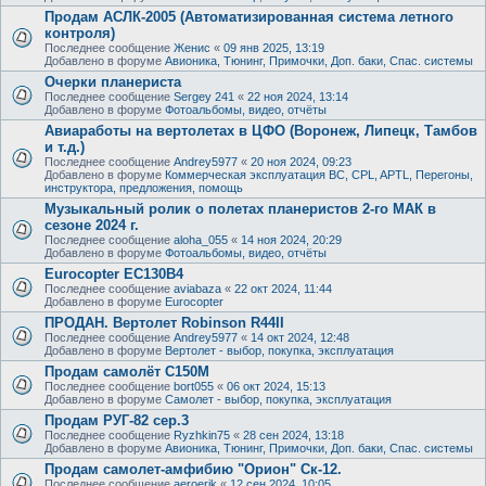
Продам АСЛК-2005 (Автоматизированная система летного
контроля)
Последнее сообщение
Женис
«
09 янв 2025, 13:19
Добавлено в форуме
Авионика, Тюнинг, Примочки, Доп. баки, Спас. системы
Очерки планериста
Последнее сообщение
Sergey 241
«
22 ноя 2024, 13:14
Добавлено в форуме
Фотоальбомы, видео, отчёты
Авиаработы на вертолетах в ЦФО (Воронеж, Липецк, Тамбов
и т.д.)
Последнее сообщение
Andrey5977
«
20 ноя 2024, 09:23
Добавлено в форуме
Коммерческая эксплуатация ВС, CPL, APTL, Перегоны,
инструктора, предложения, помощь
Музыкальный ролик о полетах планеристов 2-го МАК в
сезоне 2024 г.
Последнее сообщение
aloha_055
«
14 ноя 2024, 20:29
Добавлено в форуме
Фотоальбомы, видео, отчёты
Eurocopter EC130B4
Последнее сообщение
aviabaza
«
22 окт 2024, 11:44
Добавлено в форуме
Eurocopter
ПРОДАН. Вертолет Robinson R44II
Последнее сообщение
Andrey5977
«
14 окт 2024, 12:48
Добавлено в форуме
Вертолет - выбор, покупка, эксплуатация
Продам самолёт С150М
Последнее сообщение
bort055
«
06 окт 2024, 15:13
Добавлено в форуме
Самолет - выбор, покупка, эксплуатация
Продам РУГ-82 сер.3
Последнее сообщение
Ryzhkin75
«
28 сен 2024, 13:18
Добавлено в форуме
Авионика, Тюнинг, Примочки, Доп. баки, Спас. системы
Продам самолет-амфибию "Орион" Ск-12.
Последнее сообщение
aeroerik
«
12 сен 2024, 10:05