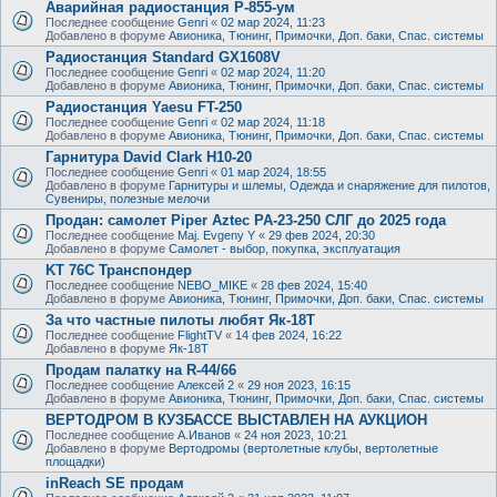
Аварийная радиостанция Р-855-ум
Последнее сообщение
Genri
«
02 мар 2024, 11:23
Добавлено в форуме
Авионика, Тюнинг, Примочки, Доп. баки, Спас. системы
Радиостанция Standard GX1608V
Последнее сообщение
Genri
«
02 мар 2024, 11:20
Добавлено в форуме
Авионика, Тюнинг, Примочки, Доп. баки, Спас. системы
Радиостанция Yaesu FT-250
Последнее сообщение
Genri
«
02 мар 2024, 11:18
Добавлено в форуме
Авионика, Тюнинг, Примочки, Доп. баки, Спас. системы
Гарнитура David Clark H10-20
Последнее сообщение
Genri
«
01 мар 2024, 18:55
Добавлено в форуме
Гарнитуры и шлемы, Одежда и снаряжение для пилотов,
Сувениры, полезные мелочи
Продан: самолет Piper Aztec PA-23-250 СЛГ до 2025 года
Последнее сообщение
Maj. Evgeny Y
«
29 фев 2024, 20:30
Добавлено в форуме
Самолет - выбор, покупка, эксплуатация
KT 76C Транспондер
Последнее сообщение
NEBO_MIKE
«
28 фев 2024, 15:40
Добавлено в форуме
Авионика, Тюнинг, Примочки, Доп. баки, Спас. системы
За что частные пилоты любят Як-18Т
Последнее сообщение
FlightTV
«
14 фев 2024, 16:22
Добавлено в форуме
Як-18Т
Продам палатку на R-44/66
Последнее сообщение
Алексей 2
«
29 ноя 2023, 16:15
Добавлено в форуме
Авионика, Тюнинг, Примочки, Доп. баки, Спас. системы
ВЕРТОДРОМ В КУЗБАССЕ ВЫСТАВЛЕН НА АУКЦИОН
Последнее сообщение
А.Иванов
«
24 ноя 2023, 10:21
Добавлено в форуме
Вертодромы (вертолетные клубы, вертолетные
площадки)
inReach SE продам