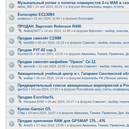
Музыкальный ролик о полетах планеристов 2-го МАК в сезо
aloha_055
»
14 ноя 2024, 20:29
» в форуме
Фотоальбомы, видео, отчёты
Eurocopter EC130B4
aviabaza
»
22 окт 2024, 11:44
» в форуме
Eurocopter
ПРОДАН. Вертолет Robinson R44II
Andrey5977
»
14 окт 2024, 12:48
» в форуме
Вертолет - выбор, покупка
Продам самолёт С150М
bort055
»
06 окт 2024, 15:13
» в форуме
Самолет - выбор, покупка, экс
Продам РУГ-82 сер.3
Ryzhkin75
»
28 сен 2024, 13:18
» в форуме
Авионика, Тюнинг, Примочки, До
Продам самолет-амфибию "Орион" Ск-12.
aeroerik
»
12 сен 2024, 10:05
» в форуме
Самолет - выбор, покупка, эк
Авиационный учебный центр в г. Гагарине Смоленской обл
майор
»
06 сен 2024, 14:09
» в форуме
Аэроклубы РФ (Лётные школы)
Предварительный список авиационных мероприятий в Рос
igor113
»
04 сен 2024, 17:22
» в форуме
Российские шоу, слёты, конферен
Продаю EuroStarSL
Наталья EV97
»
05 авг 2024, 16:27
» в форуме
Самолет - выбор, покуп
Куплю Garmin G5.
Chita
»
09 июл 2024, 10:07
» в форуме
Авионика, Тюнинг, Примочки, Доп. б
Продаю крепление RAM для GPSMAP 176…476
ArturN
»
27 июн 2024, 13:05
» в форуме
Авионика, Тюнинг, Примочки, Д