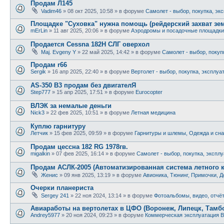
Продам Л145
Vadim46
»
08 окт 2025, 10:58
» в форуме
Самолет - выбор, покупка, эк
Площадке "Суховка" нужна помощь (рейдерский захват зе
mErLin
»
11 авг 2025, 20:06
» в форуме
Аэродромы и посадочные площадки
Продается Cessna 182H СЛГ оверхол
Maj. Evgeny Y
»
22 май 2025, 14:42
» в форуме
Самолет - выбор, покуп
Продам r66
Sergik
»
16 апр 2025, 22:40
» в форуме
Вертолет - выбор, покупка, эксплуа
AS-350 B3 продам без двигателЯ
Step777
»
15 апр 2025, 17:51
» в форуме
Eurocopter
ВЛЭК за немалые деньги
Nick3
»
22 фев 2025, 10:51
» в форуме
Летная медицина
Куплю гарнитуру
Летчик
»
15 фев 2025, 09:59
» в форуме
Гарнитуры и шлемы, Одежда и сна
Продам цессна 182 RG 1978гв.
migalkin
»
07 фев 2025, 16:14
» в форуме
Самолет - выбор, покупка, экспл
Продам АСЛК-2005 (Автоматизированная система летного 
Женис
»
09 янв 2025, 13:19
» в форуме
Авионика, Тюнинг, Примочки, Д
Очерки планериста
Sergey 241
»
22 ноя 2024, 13:14
» в форуме
Фотоальбомы, видео, отчё
Авиаработы на вертолетах в ЦФО (Воронеж, Липецк, Тамбов
Andrey5977
»
20 ноя 2024, 09:23
» в форуме
Коммерческая эксплуатация В