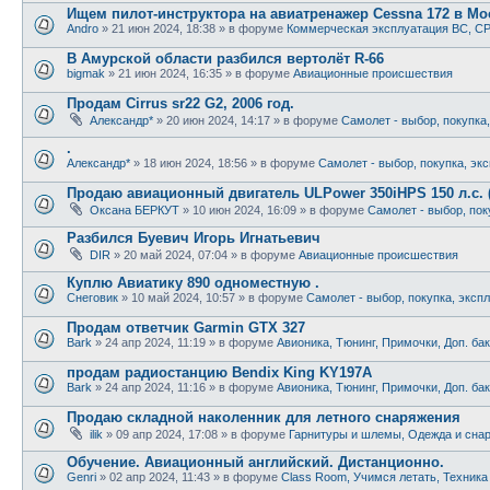
Ищем пилот-инструктора на авиатренажер Cessna 172 в Мо
Andro
»
21 июн 2024, 18:38
» в форуме
Коммерческая эксплуатация ВС, CP
В Амурской области разбился вертолёт R-66
bigmak
»
21 июн 2024, 16:35
» в форуме
Авиационные происшествия
Продам Cirrus sr22 G2, 2006 год.
Александр*
»
20 июн 2024, 14:17
» в форуме
Самолет - выбор, покупка
.
Александр*
»
18 июн 2024, 18:56
» в форуме
Самолет - выбор, покупка, эк
Продаю авиационный двигатель ULPower 350iHPS 150 л.с. 
Оксана БЕРКУТ
»
10 июн 2024, 16:09
» в форуме
Самолет - выбор, пок
Разбился Буевич Игорь Игнатьевич
DIR
»
20 май 2024, 07:04
» в форуме
Авиационные происшествия
Куплю Авиатику 890 одноместную .
Снеговик
»
10 май 2024, 10:57
» в форуме
Самолет - выбор, покупка, эксп
Продам ответчик Garmin GTX 327
Bark
»
24 апр 2024, 11:19
» в форуме
Авионика, Тюнинг, Примочки, Доп. ба
продам радиостанцию Bendix King KY197A
Bark
»
24 апр 2024, 11:16
» в форуме
Авионика, Тюнинг, Примочки, Доп. ба
Продаю складной наколенник для летного снаряжения
ilik
»
09 апр 2024, 17:08
» в форуме
Гарнитуры и шлемы, Одежда и снар
Обучение. Авиационный английский. Дистанционно.
Genri
»
02 апр 2024, 11:43
» в форуме
Class Room, Учимся летать, Техника