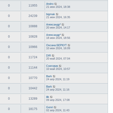
Andro
0
11955
21 июн 2024, 18:38
bigmak
0
24239
21 июн 2024, 16:35
Александр*
0
10888
20 июн 2024, 14:17
Александр*
0
10828
18 июн 2024, 18:56
Оксана БЕРКУТ
0
10966
10 июн 2024, 16:09
DIR
0
11724
20 май 2024, 07:04
Снеговик
0
11144
10 май 2024, 10:57
Bark
0
10770
24 апр 2024, 11:19
Bark
0
10442
24 апр 2024, 11:16
ilik
0
13289
09 апр 2024, 17:08
Genri
0
18175
02 апр 2024, 11:43