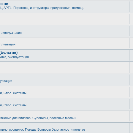
скве
L, APTL, Перегоны, инструктора, предложения, помощь
, эксплуатация
сплуатация
(Бельгия)
упка, эксплуатация
луатация
ки, Спас. системы
ки, Спас. системы
яжение для пилотов, Сувениры, полезные мелочи
 пилотирования, Погода, Вопросы безопасности полетов