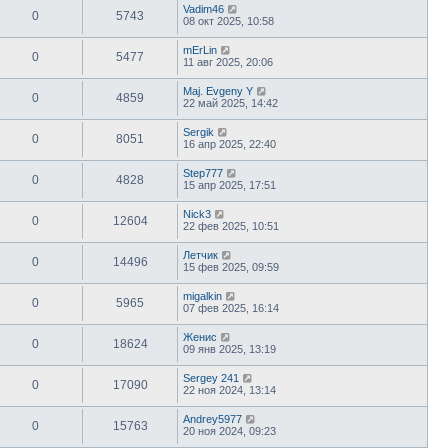
Vadim46
0
5743
08 окт 2025, 10:58
mErLin
0
5477
11 авг 2025, 20:06
Maj. Evgeny Y
0
4859
22 май 2025, 14:42
Sergik
0
8051
16 апр 2025, 22:40
Step777
0
4828
15 апр 2025, 17:51
Nick3
0
12604
22 фев 2025, 10:51
Летчик
0
14496
15 фев 2025, 09:59
migalkin
0
5965
07 фев 2025, 16:14
Женис
0
18624
09 янв 2025, 13:19
Sergey 241
0
17090
22 ноя 2024, 13:14
Andrey5977
0
15763
20 ноя 2024, 09:23