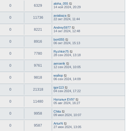
aloha_055
0
6329
14 ноя 2024, 20:29
aviabaza
0
11736
22 окт 2024, 11:44
Andrey5977
0
8221
14 окт 2024, 12:48
bort055
0
8916
06 окт 2024, 15:13
Ryzhkin75
0
7780
28 сен 2024, 13:18
aeroerik
0
9761
12 сен 2024, 10:05
майор
0
9818
06 сен 2024, 14:09
igor113
0
21318
04 сен 2024, 17:22
Наталья EV97
0
11480
05 авг 2024, 16:27
Chita
0
9958
09 июл 2024, 10:07
ArturN
0
9587
27 июн 2024, 13:05