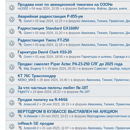
Продажа книг по авиационной тематике на ОЗОНе
ris2002
»
04 мар 2024, 10:55
» в форуме
Библиотека. Файлы. Диски, книги..
Аварийная радиостанция Р-855-ум
Genri
»
02 мар 2024, 11:23
» в форуме
Авионика, Тюнинг, Примочки, До
Радиостанция Standard GX1608V
Genri
»
02 мар 2024, 11:20
» в форуме
Авионика, Тюнинг, Примочки, До
Радиостанция Yaesu FT-250
Genri
»
02 мар 2024, 11:18
» в форуме
Авионика, Тюнинг, Примочки, До
Гарнитура David Clark H10-20
Genri
»
01 мар 2024, 18:55
» в форуме
Гарнитуры и шлемы, Одежда и с
Продан: самолет Piper Aztec PA-23-250 СЛГ до 2025 года
Maj. Evgeny Y
»
29 фев 2024, 20:30
» в форуме
Самолет - выбор, покуп
KT 76C Транспондер
NEBO_MIKE
»
28 фев 2024, 15:40
» в форуме
Авионика, Тюнинг, Примочки,
За что частные пилоты любят Як-18Т
FlightTV
»
14 фев 2024, 16:22
» в форуме
Як-18Т
Продам палатку на R-44/66
Алексей 2
»
29 ноя 2023, 16:15
» в форуме
Авионика, Тюнинг, Примочки
ВЕРТОДРОМ В КУЗБАССЕ ВЫСТАВЛЕН НА АУКЦИОН
А.Иванов
»
24 ноя 2023, 10:21
» в форуме
Вертодромы (вертолетные к
inReach SE продам
Алексей 2
»
21 ноя 2023, 11:07
» в форуме
Авионика, Тюнинг, Примочки