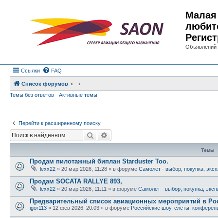
Малая 
любит
Регист
Объявлений 
Ссылки
FAQ
Список форумов
Темы без ответов
Активные темы
Перейти к расширенному поиску
Поиск
Расширенный поиск
Темы
Продам пилотажный биплан Starduster Too.
lexx22
»
20 мар 2026, 11:28
» в форуме
Самолет - выбор, покупка, экс
Продам SOCATA RALLYE 893,
lexx22
»
20 мар 2026, 11:11
» в форуме
Самолет - выбор, покупка, экс
Предварительный список авиационных мероприятий в Рос
igor113
»
12 фев 2026, 20:03
» в форуме
Российские шоу, слёты, конферен