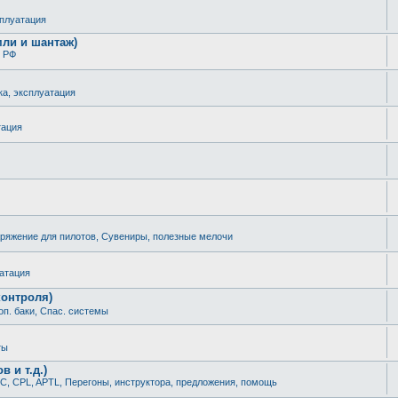
сплуатация
мли и шантаж)
 РФ
ка, эксплуатация
тация
ряжение для пилотов, Сувениры, полезные мелочи
уатация
контроля)
оп. баки, Спас. системы
ты
 и т.д.)
С, CPL, APTL, Перегоны, инструктора, предложения, помощь