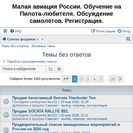
Малая авиация России. Обучение на
Пилота-любителя. Обсуждение
самолётов. Регистрация.
FAQ
Регистрация
Вход
Список форумов
Темы без ответов
Активные темы
о
Темы без ответов
и
с
Перейти к расширенному поиску
к
Поиск
Расширенный поиск
Страница
1
из
20
1
2
3
4
5
20
След
Найдено более 1000 результатов
…
Темы
Продам пилотажный биплан Starduster Too.
Последнее сообщение
lexx22
«
20 мар 2026, 11:28
Добавлено в форуме
Самолет - выбор, покупка, эксплуатация
Продам SOCATA RALLYE 893,
Последнее сообщение
lexx22
«
20 мар 2026, 11:11
Добавлено в форуме
Самолет - выбор, покупка, эксплуатация
Предварительный список авиационных мероприятий в
России на 2026 год
Последнее сообщение
igor113
«
12 фев 2026, 20:03