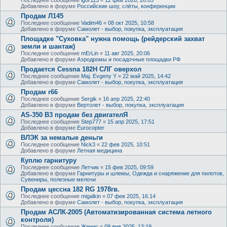
Добавлено в форуме
Российские шоу, слёты, конференции
Продам Л145
Последнее сообщение
Vadim46
«
08 окт 2025, 10:58
Добавлено в форуме
Самолет - выбор, покупка, эксплуатация
Площадке "Суховка" нужна помощь (рейдерский захват
земли и шантаж)
Последнее сообщение
mErLin
«
11 авг 2025, 20:06
Добавлено в форуме
Аэродромы и посадочные площадки РФ
Продается Cessna 182H СЛГ оверхол
Последнее сообщение
Maj. Evgeny Y
«
22 май 2025, 14:42
Добавлено в форуме
Самолет - выбор, покупка, эксплуатация
Продам r66
Последнее сообщение
Sergik
«
16 апр 2025, 22:40
Добавлено в форуме
Вертолет - выбор, покупка, эксплуатация
AS-350 B3 продам без двигателЯ
Последнее сообщение
Step777
«
15 апр 2025, 17:51
Добавлено в форуме
Eurocopter
ВЛЭК за немалые деньги
Последнее сообщение
Nick3
«
22 фев 2025, 10:51
Добавлено в форуме
Летная медицина
Куплю гарнитуру
Последнее сообщение
Летчик
«
15 фев 2025, 09:59
Добавлено в форуме
Гарнитуры и шлемы, Одежда и снаряжение для пилотов,
Сувениры, полезные мелочи
Продам цессна 182 RG 1978гв.
Последнее сообщение
migalkin
«
07 фев 2025, 16:14
Добавлено в форуме
Самолет - выбор, покупка, эксплуатация
Продам АСЛК-2005 (Автоматизированная система летного
контроля)
Последнее сообщение
Женис
«
09 янв 2025, 13:19