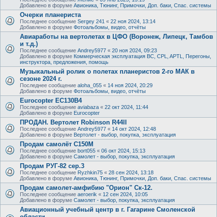
Добавлено в форуме
Авионика, Тюнинг, Примочки, Доп. баки, Спас. системы
Очерки планериста
Последнее сообщение
Sergey 241
«
22 ноя 2024, 13:14
Добавлено в форуме
Фотоальбомы, видео, отчёты
Авиаработы на вертолетах в ЦФО (Воронеж, Липецк, Тамбов
и т.д.)
Последнее сообщение
Andrey5977
«
20 ноя 2024, 09:23
Добавлено в форуме
Коммерческая эксплуатация ВС, CPL, APTL, Перегоны,
инструктора, предложения, помощь
Музыкальный ролик о полетах планеристов 2-го МАК в
сезоне 2024 г.
Последнее сообщение
aloha_055
«
14 ноя 2024, 20:29
Добавлено в форуме
Фотоальбомы, видео, отчёты
Eurocopter EC130B4
Последнее сообщение
aviabaza
«
22 окт 2024, 11:44
Добавлено в форуме
Eurocopter
ПРОДАН. Вертолет Robinson R44II
Последнее сообщение
Andrey5977
«
14 окт 2024, 12:48
Добавлено в форуме
Вертолет - выбор, покупка, эксплуатация
Продам самолёт С150М
Последнее сообщение
bort055
«
06 окт 2024, 15:13
Добавлено в форуме
Самолет - выбор, покупка, эксплуатация
Продам РУГ-82 сер.3
Последнее сообщение
Ryzhkin75
«
28 сен 2024, 13:18
Добавлено в форуме
Авионика, Тюнинг, Примочки, Доп. баки, Спас. системы
Продам самолет-амфибию "Орион" Ск-12.
Последнее сообщение
aeroerik
«
12 сен 2024, 10:05
Добавлено в форуме
Самолет - выбор, покупка, эксплуатация
Авиационный учебный центр в г. Гагарине Смоленской
области.