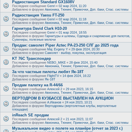
Радиостанция Standard GX1608V
Последнее сообщение
Genri
«
02 мар 2024, 11:20
Добавлено в форуме
Авионика, Тюнинг, Примочки, Доп. баки, Спас. системы
Радиостанция Yaesu FT-250
Последнее сообщение
Genri
«
02 мар 2024, 11:18
Добавлено в форуме
Авионика, Тюнинг, Примочки, Доп. баки, Спас. системы
Гарнитура David Clark H10-20
Последнее сообщение
Genri
«
01 мар 2024, 18:55
Добавлено в форуме
Гарнитуры и шлемы, Одежда и снаряжение для пилотов,
Сувениры, полезные мелочи
Продан: самолет Piper Aztec PA-23-250 СЛГ до 2025 года
Последнее сообщение
Maj. Evgeny Y
«
29 фев 2024, 20:30
Добавлено в форуме
Самолет - выбор, покупка, эксплуатация
KT 76C Транспондер
Последнее сообщение
NEBO_MIKE
«
28 фев 2024, 15:40
Добавлено в форуме
Авионика, Тюнинг, Примочки, Доп. баки, Спас. системы
За что частные пилоты любят Як-18Т
Последнее сообщение
FlightTV
«
14 фев 2024, 16:22
Добавлено в форуме
Як-18Т
Продам палатку на R-44/66
Последнее сообщение
Алексей 2
«
29 ноя 2023, 16:15
Добавлено в форуме
Авионика, Тюнинг, Примочки, Доп. баки, Спас. системы
ВЕРТОДРОМ В КУЗБАССЕ ВЫСТАВЛЕН НА АУКЦИОН
Последнее сообщение
А.Иванов
«
24 ноя 2023, 10:21
Добавлено в форуме
Вертодромы (вертолетные клубы, вертолетные
площадки)
inReach SE продам
Последнее сообщение
Алексей 2
«
21 ноя 2023, 11:07
Добавлено в форуме
Авионика, Тюнинг, Примочки, Доп. баки, Спас. системы
Музыкальное видео о полете на планёре (отчет за 2023 г.)