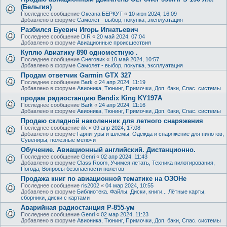
(Бельгия)
Последнее сообщение
Оксана БЕРКУТ
«
10 июн 2024, 16:09
Добавлено в форуме
Самолет - выбор, покупка, эксплуатация
Разбился Буевич Игорь Игнатьевич
Последнее сообщение
DIR
«
20 май 2024, 07:04
Добавлено в форуме
Авиационные происшествия
Куплю Авиатику 890 одноместную .
Последнее сообщение
Снеговик
«
10 май 2024, 10:57
Добавлено в форуме
Самолет - выбор, покупка, эксплуатация
Продам ответчик Garmin GTX 327
Последнее сообщение
Bark
«
24 апр 2024, 11:19
Добавлено в форуме
Авионика, Тюнинг, Примочки, Доп. баки, Спас. системы
продам радиостанцию Bendix King KY197A
Последнее сообщение
Bark
«
24 апр 2024, 11:16
Добавлено в форуме
Авионика, Тюнинг, Примочки, Доп. баки, Спас. системы
Продаю складной наколенник для летного снаряжения
Последнее сообщение
ilik
«
09 апр 2024, 17:08
Добавлено в форуме
Гарнитуры и шлемы, Одежда и снаряжение для пилотов,
Сувениры, полезные мелочи
Обучение. Авиационный английский. Дистанционно.
Последнее сообщение
Genri
«
02 апр 2024, 11:43
Добавлено в форуме
Class Room, Учимся летать, Техника пилотирования,
Погода, Вопросы безопасности полетов
Продажа книг по авиационной тематике на ОЗОНе
Последнее сообщение
ris2002
«
04 мар 2024, 10:55
Добавлено в форуме
Библиотека. Файлы. Диски, книги... Лётные карты,
сборники, диски с картами
Аварийная радиостанция Р-855-ум
Последнее сообщение
Genri
«
02 мар 2024, 11:23
Добавлено в форуме
Авионика, Тюнинг, Примочки, Доп. баки, Спас. системы