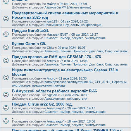
Последнее сообщение
майор
«
06 сен 2024, 14:09
Добавлено в форуме
Аэроклубы РФ (Лётные школы)
Предварительный список авиационных мероприятий в
России на 2025 год
Последнее сообщение
igor113
«
04 сен 2024, 17:22
Добавлено в форуме
Российские шоу, слёты, конференции
Продаю EuroStarSL
Последнее сообщение
Наталья EV97
«
05 авг 2024, 16:27
Добавлено в форуме
Самолет - выбор, покупка, эксплуатация
Куплю Garmin G5.
Последнее сообщение
Chita
«
09 июл 2024, 10:07
Добавлено в форуме
Авионика, Тюнинг, Примочки, Доп. баки, Спас. системы
Продаю крепление RAM для GPSMAP 176…476
Последнее сообщение
ArturN
«
27 июн 2024, 13:05
Добавлено в форуме
Авионика, Тюнинг, Примочки, Доп. баки, Спас. системы
Ищем пилот-инструктора на авиатренажер Cessna 172 в
Москве
Последнее сообщение
Andro
«
21 июн 2024, 18:38
Добавлено в форуме
Коммерческая эксплуатация ВС, CPL, APTL, Перегоны,
инструктора, предложения, помощь
В Амурской области разбился вертолёт R-66
Последнее сообщение
bigmak
«
21 июн 2024, 16:35
Добавлено в форуме
Авиационные происшествия
Продам Cirrus sr22 G2, 2006 год.
Последнее сообщение
Александр*
«
20 июн 2024, 14:17
Добавлено в форуме
Самолет - выбор, покупка, эксплуатация
.
Последнее сообщение
Александр*
«
18 июн 2024, 18:56
Добавлено в форуме
Самолет - выбор, покупка, эксплуатация
Продаю авиационный двигатель ULPower 350iHPS 150 л.с.