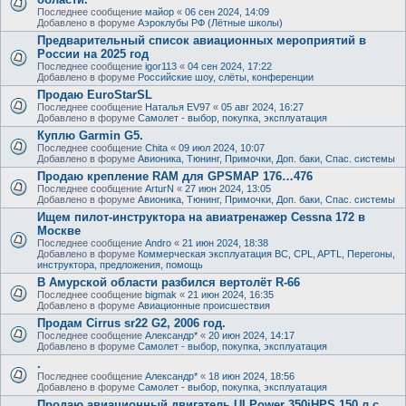
Последнее сообщение
майор
«
06 сен 2024, 14:09
Добавлено в форуме
Аэроклубы РФ (Лётные школы)
Предварительный список авиационных мероприятий в
России на 2025 год
Последнее сообщение
igor113
«
04 сен 2024, 17:22
Добавлено в форуме
Российские шоу, слёты, конференции
Продаю EuroStarSL
Последнее сообщение
Наталья EV97
«
05 авг 2024, 16:27
Добавлено в форуме
Самолет - выбор, покупка, эксплуатация
Куплю Garmin G5.
Последнее сообщение
Chita
«
09 июл 2024, 10:07
Добавлено в форуме
Авионика, Тюнинг, Примочки, Доп. баки, Спас. системы
Продаю крепление RAM для GPSMAP 176…476
Последнее сообщение
ArturN
«
27 июн 2024, 13:05
Добавлено в форуме
Авионика, Тюнинг, Примочки, Доп. баки, Спас. системы
Ищем пилот-инструктора на авиатренажер Cessna 172 в
Москве
Последнее сообщение
Andro
«
21 июн 2024, 18:38
Добавлено в форуме
Коммерческая эксплуатация ВС, CPL, APTL, Перегоны,
инструктора, предложения, помощь
В Амурской области разбился вертолёт R-66
Последнее сообщение
bigmak
«
21 июн 2024, 16:35
Добавлено в форуме
Авиационные происшествия
Продам Cirrus sr22 G2, 2006 год.
Последнее сообщение
Александр*
«
20 июн 2024, 14:17
Добавлено в форуме
Самолет - выбор, покупка, эксплуатация
.
Последнее сообщение
Александр*
«
18 июн 2024, 18:56
Добавлено в форуме
Самолет - выбор, покупка, эксплуатация
Продаю авиационный двигатель ULPower 350iHPS 150 л.с.