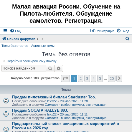
Малая авиация России. Обучение на
Пилота-любителя. Обсуждение
самолётов. Регистрация.
FAQ
Регистрация
Вход
Список форумов
Темы без ответов
Активные темы
о
Темы без ответов
и
с
Перейти к расширенному поиску
к
Поиск
Расширенный поиск
Страница
1
из
20
1
2
3
4
5
20
След
Найдено более 1000 результатов
…
Темы
Продам пилотажный биплан Starduster Too.
Последнее сообщение
lexx22
«
20 мар 2026, 11:28
Добавлено в форуме
Самолет - выбор, покупка, эксплуатация
Продам SOCATA RALLYE 893,
Последнее сообщение
lexx22
«
20 мар 2026, 11:11
Добавлено в форуме
Самолет - выбор, покупка, эксплуатация
Предварительный список авиационных мероприятий в
России на 2026 год
Последнее сообщение
igor113
«
12 фев 2026, 20:03