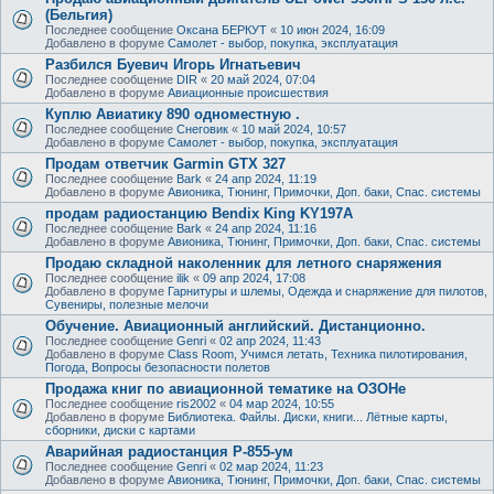
(Бельгия)
Последнее сообщение
Оксана БЕРКУТ
«
10 июн 2024, 16:09
Добавлено в форуме
Самолет - выбор, покупка, эксплуатация
Разбился Буевич Игорь Игнатьевич
Последнее сообщение
DIR
«
20 май 2024, 07:04
Добавлено в форуме
Авиационные происшествия
Куплю Авиатику 890 одноместную .
Последнее сообщение
Снеговик
«
10 май 2024, 10:57
Добавлено в форуме
Самолет - выбор, покупка, эксплуатация
Продам ответчик Garmin GTX 327
Последнее сообщение
Bark
«
24 апр 2024, 11:19
Добавлено в форуме
Авионика, Тюнинг, Примочки, Доп. баки, Спас. системы
продам радиостанцию Bendix King KY197A
Последнее сообщение
Bark
«
24 апр 2024, 11:16
Добавлено в форуме
Авионика, Тюнинг, Примочки, Доп. баки, Спас. системы
Продаю складной наколенник для летного снаряжения
Последнее сообщение
ilik
«
09 апр 2024, 17:08
Добавлено в форуме
Гарнитуры и шлемы, Одежда и снаряжение для пилотов,
Сувениры, полезные мелочи
Обучение. Авиационный английский. Дистанционно.
Последнее сообщение
Genri
«
02 апр 2024, 11:43
Добавлено в форуме
Class Room, Учимся летать, Техника пилотирования,
Погода, Вопросы безопасности полетов
Продажа книг по авиационной тематике на ОЗОНе
Последнее сообщение
ris2002
«
04 мар 2024, 10:55
Добавлено в форуме
Библиотека. Файлы. Диски, книги... Лётные карты,
сборники, диски с картами
Аварийная радиостанция Р-855-ум
Последнее сообщение
Genri
«
02 мар 2024, 11:23
Добавлено в форуме
Авионика, Тюнинг, Примочки, Доп. баки, Спас. системы