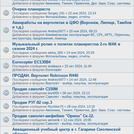
Добавлено в форуме
Авионика, Тюнинг, Примочки, Доп. баки, Спас. системы
Очерки планериста
Последнее сообщение
Sergey 241
«
22 ноя 2024, 13:14
Добавлено в форуме
Фотоальбомы, видео, отчёты
Авиаработы на вертолетах в ЦФО (Воронеж, Липецк, Тамбов
и т.д.)
Последнее сообщение
Andrey5977
«
20 ноя 2024, 09:23
Добавлено в форуме
Коммерческая эксплуатация ВС, CPL, APTL, Перегоны,
инструктора, предложения, помощь
Музыкальный ролик о полетах планеристов 2-го МАК в
сезоне 2024 г.
Последнее сообщение
aloha_055
«
14 ноя 2024, 20:29
Добавлено в форуме
Фотоальбомы, видео, отчёты
Eurocopter EC130B4
Последнее сообщение
aviabaza
«
22 окт 2024, 11:44
Добавлено в форуме
Eurocopter
ПРОДАН. Вертолет Robinson R44II
Последнее сообщение
Andrey5977
«
14 окт 2024, 12:48
Добавлено в форуме
Вертолет - выбор, покупка, эксплуатация
Продам самолёт С150М
Последнее сообщение
bort055
«
06 окт 2024, 15:13
Добавлено в форуме
Самолет - выбор, покупка, эксплуатация
Продам РУГ-82 сер.3
Последнее сообщение
Ryzhkin75
«
28 сен 2024, 13:18
Добавлено в форуме
Авионика, Тюнинг, Примочки, Доп. баки, Спас. системы
Продам самолет-амфибию "Орион" Ск-12.
Последнее сообщение
aeroerik
«
12 сен 2024, 10:05
Добавлено в форуме
Самолет - выбор, покупка, эксплуатация
Авиационный учебный центр в г. Гагарине Смоленской
области.