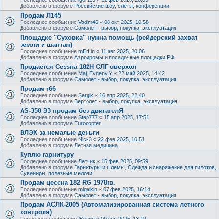
Добавлено в форуме
Российские шоу, слёты, конференции
Продам Л145
Последнее сообщение
Vadim46
«
08 окт 2025, 10:58
Добавлено в форуме
Самолет - выбор, покупка, эксплуатация
Площадке "Суховка" нужна помощь (рейдерский захват
земли и шантаж)
Последнее сообщение
mErLin
«
11 авг 2025, 20:06
Добавлено в форуме
Аэродромы и посадочные площадки РФ
Продается Cessna 182H СЛГ оверхол
Последнее сообщение
Maj. Evgeny Y
«
22 май 2025, 14:42
Добавлено в форуме
Самолет - выбор, покупка, эксплуатация
Продам r66
Последнее сообщение
Sergik
«
16 апр 2025, 22:40
Добавлено в форуме
Вертолет - выбор, покупка, эксплуатация
AS-350 B3 продам без двигателЯ
Последнее сообщение
Step777
«
15 апр 2025, 17:51
Добавлено в форуме
Eurocopter
ВЛЭК за немалые деньги
Последнее сообщение
Nick3
«
22 фев 2025, 10:51
Добавлено в форуме
Летная медицина
Куплю гарнитуру
Последнее сообщение
Летчик
«
15 фев 2025, 09:59
Добавлено в форуме
Гарнитуры и шлемы, Одежда и снаряжение для пилотов,
Сувениры, полезные мелочи
Продам цессна 182 RG 1978гв.
Последнее сообщение
migalkin
«
07 фев 2025, 16:14
Добавлено в форуме
Самолет - выбор, покупка, эксплуатация
Продам АСЛК-2005 (Автоматизированная система летного
контроля)
Последнее сообщение
Женис
«
09 янв 2025, 13:19