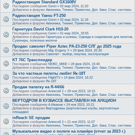
Радиостанция Standard GX1608V
Последнее сообщение
Genri
«
02 мар 2024, 11:20
Добавлено в форуме
Авионика, Тюнинг, Примочки, Доп. баки, Спас. системы
Радиостанция Yaesu FT-250
Последнее сообщение
Genri
«
02 мар 2024, 11:18
Добавлено в форуме
Авионика, Тюнинг, Примочки, Доп. баки, Спас. системы
Гарнитура David Clark H10-20
Последнее сообщение
Genri
«
01 мар 2024, 18:55
Добавлено в форуме
Гарнитуры и шлемы, Одежда и снаряжение для пилотов,
Сувениры, полезные мелочи
Продан: самолет Piper Aztec PA-23-250 СЛГ до 2025 года
Последнее сообщение
Maj. Evgeny Y
«
29 фев 2024, 20:30
Добавлено в форуме
Самолет - выбор, покупка, эксплуатация
KT 76C Транспондер
Последнее сообщение
NEBO_MIKE
«
28 фев 2024, 15:40
Добавлено в форуме
Авионика, Тюнинг, Примочки, Доп. баки, Спас. системы
За что частные пилоты любят Як-18Т
Последнее сообщение
FlightTV
«
14 фев 2024, 16:22
Добавлено в форуме
Як-18Т
Продам палатку на R-44/66
Последнее сообщение
Алексей 2
«
29 ноя 2023, 16:15
Добавлено в форуме
Авионика, Тюнинг, Примочки, Доп. баки, Спас. системы
ВЕРТОДРОМ В КУЗБАССЕ ВЫСТАВЛЕН НА АУКЦИОН
Последнее сообщение
А.Иванов
«
24 ноя 2023, 10:21
Добавлено в форуме
Вертодромы (вертолетные клубы, вертолетные
площадки)
inReach SE продам
Последнее сообщение
Алексей 2
«
21 ноя 2023, 11:07
Добавлено в форуме
Авионика, Тюнинг, Примочки, Доп. баки, Спас. системы
Музыкальное видео о полете на планёре (отчет за 2023 г.)