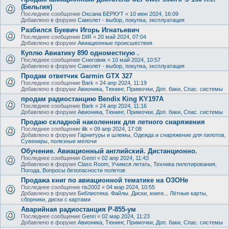
(Бельгия)
Последнее сообщение
Оксана БЕРКУТ
«
10 июн 2024, 16:09
Добавлено в форуме
Самолет - выбор, покупка, эксплуатация
Разбился Буевич Игорь Игнатьевич
Последнее сообщение
DIR
«
20 май 2024, 07:04
Добавлено в форуме
Авиационные происшествия
Куплю Авиатику 890 одноместную .
Последнее сообщение
Снеговик
«
10 май 2024, 10:57
Добавлено в форуме
Самолет - выбор, покупка, эксплуатация
Продам ответчик Garmin GTX 327
Последнее сообщение
Bark
«
24 апр 2024, 11:19
Добавлено в форуме
Авионика, Тюнинг, Примочки, Доп. баки, Спас. системы
продам радиостанцию Bendix King KY197A
Последнее сообщение
Bark
«
24 апр 2024, 11:16
Добавлено в форуме
Авионика, Тюнинг, Примочки, Доп. баки, Спас. системы
Продаю складной наколенник для летного снаряжения
Последнее сообщение
ilik
«
09 апр 2024, 17:08
Добавлено в форуме
Гарнитуры и шлемы, Одежда и снаряжение для пилотов,
Сувениры, полезные мелочи
Обучение. Авиационный английский. Дистанционно.
Последнее сообщение
Genri
«
02 апр 2024, 11:43
Добавлено в форуме
Class Room, Учимся летать, Техника пилотирования,
Погода, Вопросы безопасности полетов
Продажа книг по авиационной тематике на ОЗОНе
Последнее сообщение
ris2002
«
04 мар 2024, 10:55
Добавлено в форуме
Библиотека. Файлы. Диски, книги... Лётные карты,
сборники, диски с картами
Аварийная радиостанция Р-855-ум
Последнее сообщение
Genri
«
02 мар 2024, 11:23
Добавлено в форуме
Авионика, Тюнинг, Примочки, Доп. баки, Спас. системы