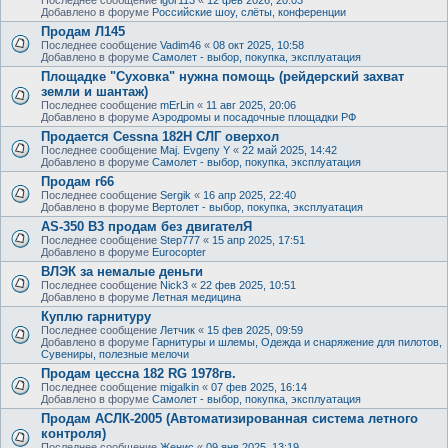
Добавлено в форуме
Российские шоу, слёты, конференции
Продам Л145
Последнее сообщение
Vadim46
«
08 окт 2025, 10:58
Добавлено в форуме
Самолет - выбор, покупка, эксплуатация
Площадке "Суховка" нужна помощь (рейдерский захват
земли и шантаж)
Последнее сообщение
mErLin
«
11 авг 2025, 20:06
Добавлено в форуме
Аэродромы и посадочные площадки РФ
Продается Cessna 182H СЛГ оверхол
Последнее сообщение
Maj. Evgeny Y
«
22 май 2025, 14:42
Добавлено в форуме
Самолет - выбор, покупка, эксплуатация
Продам r66
Последнее сообщение
Sergik
«
16 апр 2025, 22:40
Добавлено в форуме
Вертолет - выбор, покупка, эксплуатация
AS-350 B3 продам без двигателЯ
Последнее сообщение
Step777
«
15 апр 2025, 17:51
Добавлено в форуме
Eurocopter
ВЛЭК за немалые деньги
Последнее сообщение
Nick3
«
22 фев 2025, 10:51
Добавлено в форуме
Летная медицина
Куплю гарнитуру
Последнее сообщение
Летчик
«
15 фев 2025, 09:59
Добавлено в форуме
Гарнитуры и шлемы, Одежда и снаряжение для пилотов,
Сувениры, полезные мелочи
Продам цессна 182 RG 1978гв.
Последнее сообщение
migalkin
«
07 фев 2025, 16:14
Добавлено в форуме
Самолет - выбор, покупка, эксплуатация
Продам АСЛК-2005 (Автоматизированная система летного
контроля)
Последнее сообщение
Женис
«
09 янв 2025, 13:19