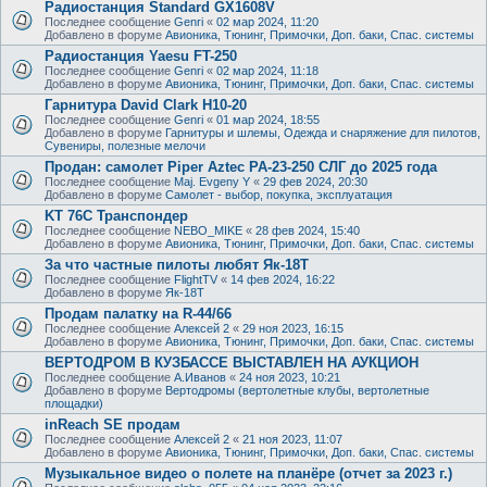
Радиостанция Standard GX1608V
Последнее сообщение
Genri
«
02 мар 2024, 11:20
Добавлено в форуме
Авионика, Тюнинг, Примочки, Доп. баки, Спас. системы
Радиостанция Yaesu FT-250
Последнее сообщение
Genri
«
02 мар 2024, 11:18
Добавлено в форуме
Авионика, Тюнинг, Примочки, Доп. баки, Спас. системы
Гарнитура David Clark H10-20
Последнее сообщение
Genri
«
01 мар 2024, 18:55
Добавлено в форуме
Гарнитуры и шлемы, Одежда и снаряжение для пилотов,
Сувениры, полезные мелочи
Продан: самолет Piper Aztec PA-23-250 СЛГ до 2025 года
Последнее сообщение
Maj. Evgeny Y
«
29 фев 2024, 20:30
Добавлено в форуме
Самолет - выбор, покупка, эксплуатация
KT 76C Транспондер
Последнее сообщение
NEBO_MIKE
«
28 фев 2024, 15:40
Добавлено в форуме
Авионика, Тюнинг, Примочки, Доп. баки, Спас. системы
За что частные пилоты любят Як-18Т
Последнее сообщение
FlightTV
«
14 фев 2024, 16:22
Добавлено в форуме
Як-18Т
Продам палатку на R-44/66
Последнее сообщение
Алексей 2
«
29 ноя 2023, 16:15
Добавлено в форуме
Авионика, Тюнинг, Примочки, Доп. баки, Спас. системы
ВЕРТОДРОМ В КУЗБАССЕ ВЫСТАВЛЕН НА АУКЦИОН
Последнее сообщение
А.Иванов
«
24 ноя 2023, 10:21
Добавлено в форуме
Вертодромы (вертолетные клубы, вертолетные
площадки)
inReach SE продам
Последнее сообщение
Алексей 2
«
21 ноя 2023, 11:07
Добавлено в форуме
Авионика, Тюнинг, Примочки, Доп. баки, Спас. системы
Музыкальное видео о полете на планёре (отчет за 2023 г.)