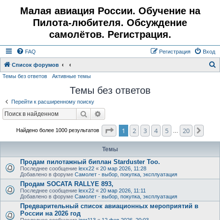
Малая авиация России. Обучение на
Пилота-любителя. Обсуждение
самолётов. Регистрация.
FAQ
Регистрация
Вход
Список форумов
Темы без ответов
Активные темы
о
Темы без ответов
и
с
Перейти к расширенному поиску
к
Поиск
Расширенный поиск
Страница
1
из
20
1
2
3
4
5
20
След
Найдено более 1000 результатов
…
Темы
Продам пилотажный биплан Starduster Too.
Последнее сообщение
lexx22
«
20 мар 2026, 11:28
Добавлено в форуме
Самолет - выбор, покупка, эксплуатация
Продам SOCATA RALLYE 893,
Последнее сообщение
lexx22
«
20 мар 2026, 11:11
Добавлено в форуме
Самолет - выбор, покупка, эксплуатация
Предварительный список авиационных мероприятий в
России на 2026 год
Последнее сообщение
igor113
«
12 фев 2026, 20:03