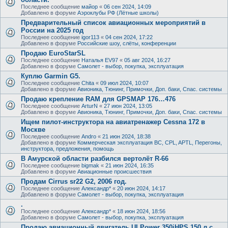
Последнее сообщение
майор
«
06 сен 2024, 14:09
Добавлено в форуме
Аэроклубы РФ (Лётные школы)
Предварительный список авиационных мероприятий в
России на 2025 год
Последнее сообщение
igor113
«
04 сен 2024, 17:22
Добавлено в форуме
Российские шоу, слёты, конференции
Продаю EuroStarSL
Последнее сообщение
Наталья EV97
«
05 авг 2024, 16:27
Добавлено в форуме
Самолет - выбор, покупка, эксплуатация
Куплю Garmin G5.
Последнее сообщение
Chita
«
09 июл 2024, 10:07
Добавлено в форуме
Авионика, Тюнинг, Примочки, Доп. баки, Спас. системы
Продаю крепление RAM для GPSMAP 176…476
Последнее сообщение
ArturN
«
27 июн 2024, 13:05
Добавлено в форуме
Авионика, Тюнинг, Примочки, Доп. баки, Спас. системы
Ищем пилот-инструктора на авиатренажер Cessna 172 в
Москве
Последнее сообщение
Andro
«
21 июн 2024, 18:38
Добавлено в форуме
Коммерческая эксплуатация ВС, CPL, APTL, Перегоны,
инструктора, предложения, помощь
В Амурской области разбился вертолёт R-66
Последнее сообщение
bigmak
«
21 июн 2024, 16:35
Добавлено в форуме
Авиационные происшествия
Продам Cirrus sr22 G2, 2006 год.
Последнее сообщение
Александр*
«
20 июн 2024, 14:17
Добавлено в форуме
Самолет - выбор, покупка, эксплуатация
.
Последнее сообщение
Александр*
«
18 июн 2024, 18:56
Добавлено в форуме
Самолет - выбор, покупка, эксплуатация
Продаю авиационный двигатель ULPower 350iHPS 150 л.с.