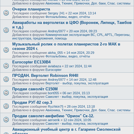
Добавлено в форуме
Авионика, Тюнинг, Примочки, Доп. баки, Спас. системы
Очерки планериста
Последнее сообщение
Sergey 241
«
22 ноя 2024, 13:14
Добавлено в форуме
Фотоальбомы, видео, отчёты
Авиаработы на вертолетах в ЦФО (Воронеж, Липецк, Тамбов
и т.д.)
Последнее сообщение
Andrey5977
«
20 ноя 2024, 09:23
Добавлено в форуме
Коммерческая эксплуатация ВС, CPL, APTL, Перегоны,
инструктора, предложения, помощь
Музыкальный ролик о полетах планеристов 2-го МАК в
сезоне 2024 г.
Последнее сообщение
aloha_055
«
14 ноя 2024, 20:29
Добавлено в форуме
Фотоальбомы, видео, отчёты
Eurocopter EC130B4
Последнее сообщение
aviabaza
«
22 окт 2024, 11:44
Добавлено в форуме
Eurocopter
ПРОДАН. Вертолет Robinson R44II
Последнее сообщение
Andrey5977
«
14 окт 2024, 12:48
Добавлено в форуме
Вертолет - выбор, покупка, эксплуатация
Продам самолёт С150М
Последнее сообщение
bort055
«
06 окт 2024, 15:13
Добавлено в форуме
Самолет - выбор, покупка, эксплуатация
Продам РУГ-82 сер.3
Последнее сообщение
Ryzhkin75
«
28 сен 2024, 13:18
Добавлено в форуме
Авионика, Тюнинг, Примочки, Доп. баки, Спас. системы
Продам самолет-амфибию "Орион" Ск-12.
Последнее сообщение
aeroerik
«
12 сен 2024, 10:05
Добавлено в форуме
Самолет - выбор, покупка, эксплуатация
Авиационный учебный центр в г. Гагарине Смоленской
области.