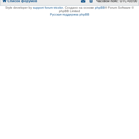
Список форумов
Часовой пояс:
UTC+03:00
Style developer by
support forum tricolor
,
Создано на основе
phpBB
® Forum Software ©
phpBB Limited
Русская поддержка phpBB