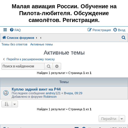
Малая авиация России. Обучение на
Пилота-любителя. Обсуждение
самолётов. Регистрация.
FAQ
Регистрация
Вход
Список форумов
Темы без ответов
Активные темы
о
Активные темы
и
с
Перейти к расширенному поиску
к
Поиск
Расширенный поиск
Найден 1 результат • Страница
1
из
1
Темы
Куплю задний винт на Р44
Последнее сообщение
andrey121
«
Вчера, 09:29
Добавлено в форуме
Robinson
Найден 1 результат • Страница
1
из
1
Перейти