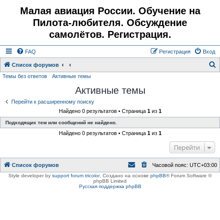
Малая авиация России. Обучение на
Пилота-любителя. Обсуждение
самолётов. Регистрация.
FAQ
Регистрация
Вход
Список форумов
Темы без ответов
Активные темы
о
Активные темы
и
с
Перейти к расширенному поиску
Найдено 0 результатов • Страница
1
из
1
к
Подходящих тем или сообщений не найдено.
Найдено 0 результатов • Страница
1
из
1
Перейти
Список форумов
Часовой пояс:
UTC+03:00
Style developer by
support forum tricolor
,
Создано на основе
phpBB
® Forum Software ©
phpBB Limited
Русская поддержка phpBB