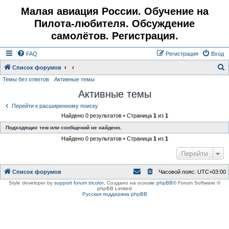
Малая авиация России. Обучение на
Пилота-любителя. Обсуждение
самолётов. Регистрация.
FAQ
Регистрация
Вход
Список форумов
Темы без ответов
Активные темы
о
Активные темы
и
с
Перейти к расширенному поиску
Найдено 0 результатов • Страница
1
из
1
к
Подходящих тем или сообщений не найдено.
Найдено 0 результатов • Страница
1
из
1
Перейти
Список форумов
Часовой пояс:
UTC+03:00
Style developer by
support forum tricolor
,
Создано на основе
phpBB
® Forum Software ©
phpBB Limited
Русская поддержка phpBB