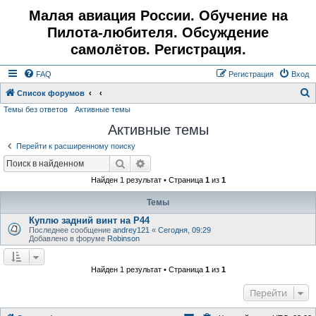
Малая авиация России. Обучение на
Пилота-любителя. Обсуждение
самолётов. Регистрация.
FAQ
Регистрация
Вход
Список форумов
Темы без ответов
Активные темы
о
Активные темы
и
с
Перейти к расширенному поиску
к
Поиск
Расширенный поиск
Найден 1 результат • Страница
1
из
1
Темы
Куплю задний винт на Р44
Последнее сообщение
andrey121
«
Сегодня, 09:29
Добавлено в форуме
Robinson
Найден 1 результат • Страница
1
из
1
Перейти