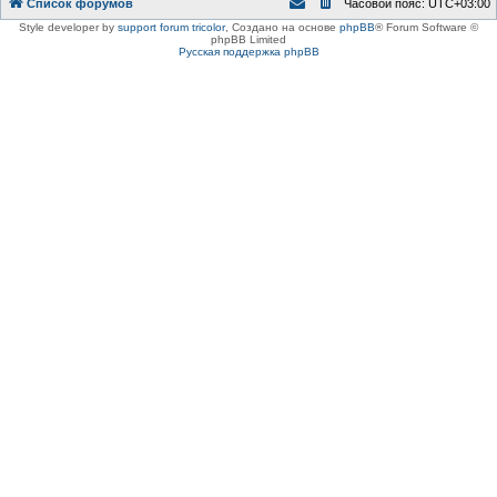
Список форумов
Часовой пояс:
UTC+03:00
Style developer by
support forum tricolor
,
Создано на основе
phpBB
® Forum Software ©
phpBB Limited
Русская поддержка phpBB