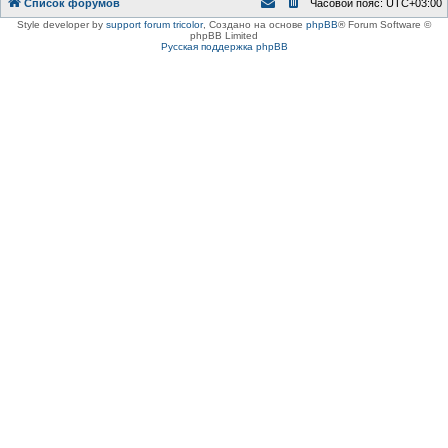
Список форумов
Часовой пояс:
UTC+03:00
Style developer by
support forum tricolor
,
Создано на основе
phpBB
® Forum Software ©
phpBB Limited
Русская поддержка phpBB