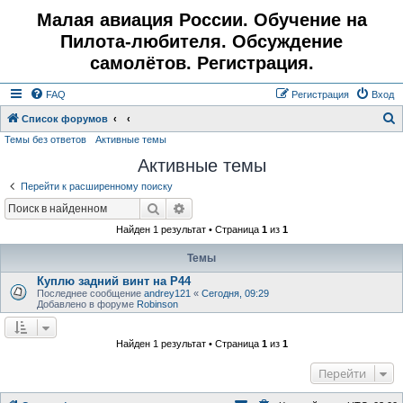
Малая авиация России. Обучение на
Пилота-любителя. Обсуждение
самолётов. Регистрация.
FAQ
Регистрация
Вход
Список форумов
Темы без ответов
Активные темы
о
Активные темы
и
с
Перейти к расширенному поиску
к
Поиск
Расширенный поиск
Найден 1 результат • Страница
1
из
1
Темы
Куплю задний винт на Р44
Последнее сообщение
andrey121
«
Сегодня, 09:29
Добавлено в форуме
Robinson
Найден 1 результат • Страница
1
из
1
Перейти