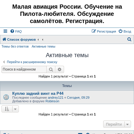
Малая авиация России. Обучение на
Пилота-любителя. Обсуждение
самолётов. Регистрация.
FAQ
Регистрация
Вход
Список форумов
Темы без ответов
Активные темы
о
Активные темы
и
с
Перейти к расширенному поиску
к
Поиск
Расширенный поиск
Найден 1 результат • Страница
1
из
1
Темы
Куплю задний винт на Р44
Последнее сообщение
andrey121
«
Сегодня, 09:29
Добавлено в форуме
Robinson
Найден 1 результат • Страница
1
из
1
Перейти