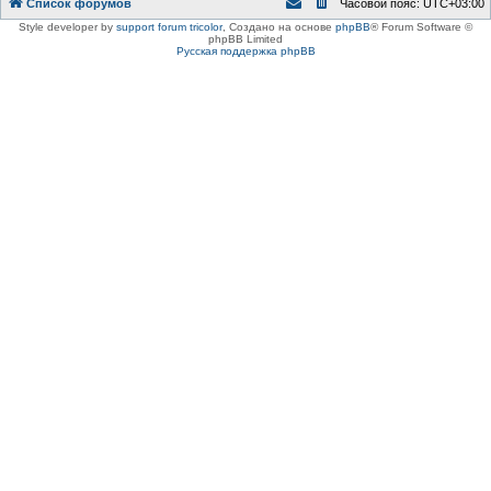
Список форумов
Часовой пояс:
UTC+03:00
Style developer by
support forum tricolor
,
Создано на основе
phpBB
® Forum Software ©
phpBB Limited
Русская поддержка phpBB