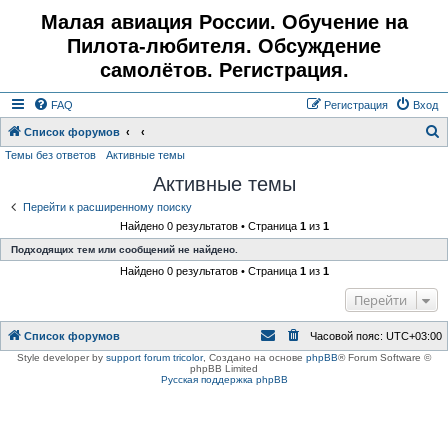
Малая авиация России. Обучение на
Пилота-любителя. Обсуждение
самолётов. Регистрация.
FAQ
Регистрация
Вход
Список форумов
Темы без ответов
Активные темы
о
Активные темы
и
с
Перейти к расширенному поиску
Найдено 0 результатов • Страница
1
из
1
к
Подходящих тем или сообщений не найдено.
Найдено 0 результатов • Страница
1
из
1
Перейти
Список форумов
Часовой пояс:
UTC+03:00
Style developer by
support forum tricolor
,
Создано на основе
phpBB
® Forum Software ©
phpBB Limited
Русская поддержка phpBB