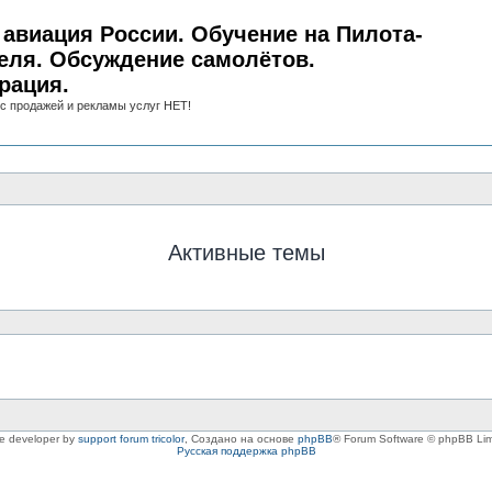
авиация России. Обучение на Пилота-
еля. Обсуждение самолётов.
рация.
с продажей и рекламы услуг НЕТ!
Активные темы
le developer by
support forum tricolor
,
Создано на основе
phpBB
® Forum Software © phpBB Lim
Русская поддержка phpBB