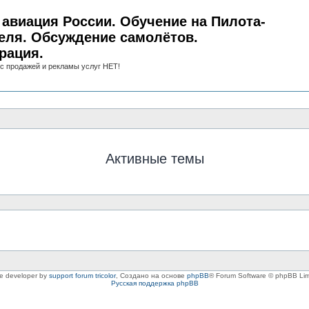
авиация России. Обучение на Пилота-
еля. Обсуждение самолётов.
рация.
с продажей и рекламы услуг НЕТ!
Активные темы
le developer by
support forum tricolor
,
Создано на основе
phpBB
® Forum Software © phpBB Lim
Русская поддержка phpBB