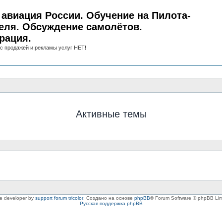
авиация России. Обучение на Пилота-
еля. Обсуждение самолётов.
рация.
с продажей и рекламы услуг НЕТ!
Активные темы
le developer by
support forum tricolor
,
Создано на основе
phpBB
® Forum Software © phpBB Lim
Русская поддержка phpBB