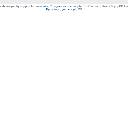
le developer by
support forum tricolor
,
Создано на основе
phpBB
® Forum Software © phpBB Lim
Русская поддержка phpBB