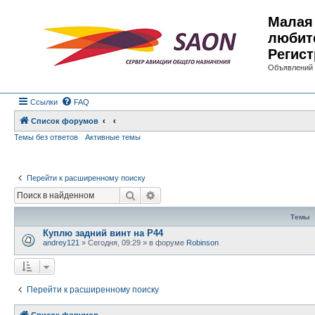
Малая 
любит
Регист
Объявлений 
Ссылки
FAQ
Список форумов
Темы без ответов
Активные темы
Перейти к расширенному поиску
Поиск
Расширенный поиск
Темы
Куплю задний винт на Р44
andrey121
»
Сегодня, 09:29
» в форуме
Robinson
Перейти к расширенному поиску
Список форумов