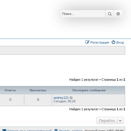
Поиск
Расш
Регистрация
Вход
Найден 1 результат • Страница
1
из
1
Ответы
Просмотры
Последнее сообщение
andrey121
0
8
Сегодня, 09:29
Найден 1 результат • Страница
1
из
1
Перейти
Связаться с администрацией
Удалить cookies
Часовой пояс:
UTC+03:00