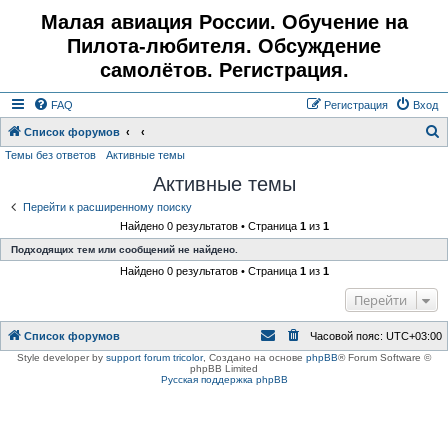
Малая авиация России. Обучение на
Пилота-любителя. Обсуждение
самолётов. Регистрация.
FAQ
Регистрация
Вход
Список форумов
Темы без ответов
Активные темы
о
Активные темы
и
с
Перейти к расширенному поиску
Найдено 0 результатов • Страница
1
из
1
к
Подходящих тем или сообщений не найдено.
Найдено 0 результатов • Страница
1
из
1
Перейти
Список форумов
Часовой пояс:
UTC+03:00
Style developer by
support forum tricolor
,
Создано на основе
phpBB
® Forum Software ©
phpBB Limited
Русская поддержка phpBB