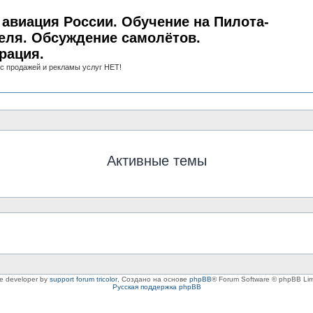
авиация России. Обучение на Пилота-
еля. Обсуждение самолётов.
рация.
с продажей и рекламы услуг НЕТ!
Активные темы
le developer by
support forum tricolor
,
Создано на основе
phpBB
® Forum Software © phpBB Lim
Русская поддержка phpBB