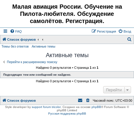
Малая авиация России. Обучение на
Пилота-любителя. Обсуждение
самолётов. Регистрация.
FAQ
Регистрация
Вход
Список форумов
Темы без ответов
Активные темы
о
Активные темы
и
с
Перейти к расширенному поиску
Найдено 0 результатов • Страница
1
из
1
к
Подходящих тем или сообщений не найдено.
Найдено 0 результатов • Страница
1
из
1
Перейти
Список форумов
Часовой пояс:
UTC+03:00
Style developer by
support forum tricolor
,
Создано на основе
phpBB
® Forum Software ©
phpBB Limited
Русская поддержка phpBB