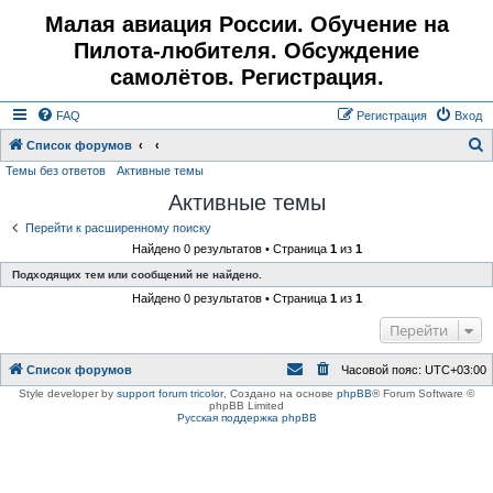
Малая авиация России. Обучение на
Пилота-любителя. Обсуждение
самолётов. Регистрация.
FAQ
Регистрация
Вход
Список форумов
Темы без ответов
Активные темы
о
Активные темы
и
с
Перейти к расширенному поиску
Найдено 0 результатов • Страница
1
из
1
к
Подходящих тем или сообщений не найдено.
Найдено 0 результатов • Страница
1
из
1
Перейти
Список форумов
Часовой пояс:
UTC+03:00
Style developer by
support forum tricolor
,
Создано на основе
phpBB
® Forum Software ©
phpBB Limited
Русская поддержка phpBB