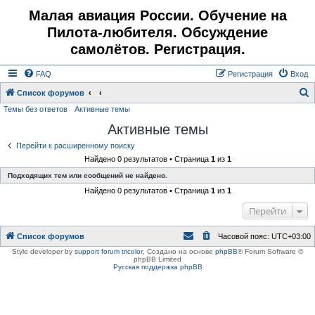
Малая авиация России. Обучение на
Пилота-любителя. Обсуждение
самолётов. Регистрация.
FAQ
Регистрация
Вход
Список форумов
Темы без ответов
Активные темы
о
Активные темы
и
с
Перейти к расширенному поиску
Найдено 0 результатов • Страница
1
из
1
к
Подходящих тем или сообщений не найдено.
Найдено 0 результатов • Страница
1
из
1
Перейти
Список форумов
Часовой пояс:
UTC+03:00
Style developer by
support forum tricolor
,
Создано на основе
phpBB
® Forum Software ©
phpBB Limited
Русская поддержка phpBB