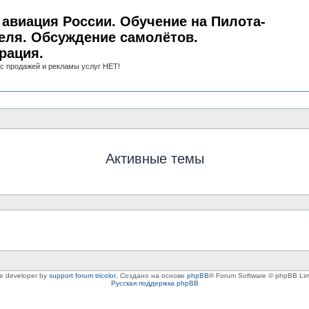
авиация России. Обучение на Пилота-
еля. Обсуждение самолётов.
рация.
с продажей и рекламы услуг НЕТ!
Активные темы
le developer by
support forum tricolor
,
Создано на основе
phpBB
® Forum Software © phpBB Lim
Русская поддержка phpBB