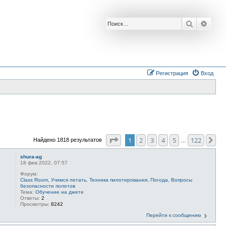
Поиск
Расш
Регистрация
Вход
Страница
1
из
122
1
2
3
4
5
122
Сл
Найдено 1818 результатов
…
shura-ag
18 фев 2022, 07:57
Форум:
Class Room, Учимся летать, Техника пилотирования, Погода, Вопросы
безопасности полетов
Тема:
Обучение на джете
Ответы:
2
Просмотры:
8242
Перейти к сообщению