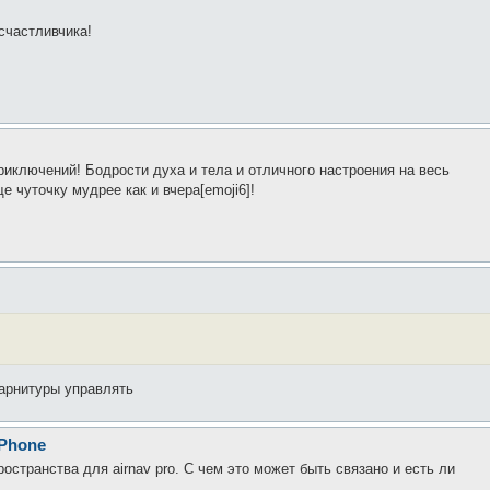
счастливчика!
иключений! Бодрости духа и тела и отличного настроения на весь
 чуточку мудрее как и вчера[emoji6]!
 гарнитуры управлять
iPhone
пространства для airnav pro. С чем это может быть связано и есть ли