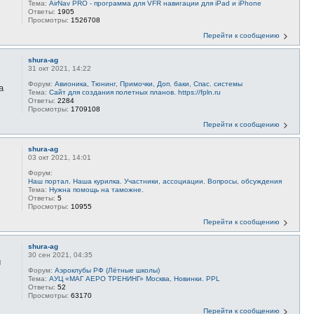
Тема:
AirNav PRO - программа для VFR навигации для iPad и iPhone
Ответы:
1905
Просмотры:
1526708
Перейти к сообщению
shura-ag
31 окт 2021, 14:22
Форум:
Авионика, Тюнинг, Примочки, Доп. баки, Спас. системы
а
Тема:
Сайт для создания полетных планов. https://fpln.ru
Ответы:
2284
Просмотры:
1709108
Перейти к сообщению
shura-ag
03 окт 2021, 14:01
Форум:
Наш портал. Наша курилка. Участники, ассоциации. Вопросы, обсуждения
Тема:
Нужна помощь на таможне.
Ответы:
5
Просмотры:
10955
Перейти к сообщению
shura-ag
30 сен 2021, 04:35
ы
Форум:
Аэроклубы РФ (Лётные школы)
Тема:
АУЦ «МАГ АЕРО ТРЕНИНГ» Москва, Новинки. PPL
Ответы:
52
Просмотры:
63170
Перейти к сообщению