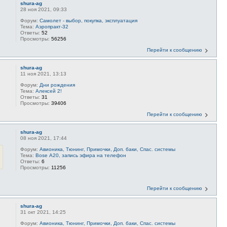
shura-ag
28 ноя 2021, 09:33
Форум:
Самолет - выбор, покупка, эксплуатация
Тема:
Аэропракт-32
Ответы:
52
Просмотры:
56256
Перейти к сообщению
shura-ag
11 ноя 2021, 13:13
Форум:
Дни рождения
Тема:
Алексей 2!
Ответы:
31
Просмотры:
39406
Перейти к сообщению
shura-ag
08 ноя 2021, 17:44
Форум:
Авионика, Тюнинг, Примочки, Доп. баки, Спас. системы
Тема:
Bose А20, запись эфира на телефон
Ответы:
6
Просмотры:
11256
Перейти к сообщению
shura-ag
31 окт 2021, 14:25
Форум:
Авионика, Тюнинг, Примочки, Доп. баки, Спас. системы