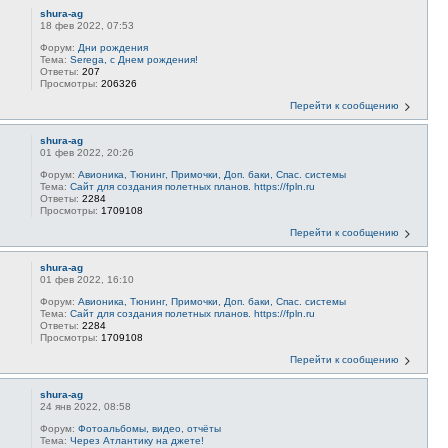
shura-ag
18 фев 2022, 07:53
Форум:
Дни рождения
Тема:
Serega, с Днем рождения!
Ответы:
207
Просмотры:
206326
Перейти к сообщению
shura-ag
01 фев 2022, 20:26
Форум:
Авионика, Тюнинг, Примочки, Доп. баки, Спас. системы
Тема:
Сайт для создания полетных планов. https://fpln.ru
Ответы:
2284
Просмотры:
1709108
Перейти к сообщению
shura-ag
01 фев 2022, 16:10
Форум:
Авионика, Тюнинг, Примочки, Доп. баки, Спас. системы
Тема:
Сайт для создания полетных планов. https://fpln.ru
Ответы:
2284
Просмотры:
1709108
Перейти к сообщению
shura-ag
24 янв 2022, 08:58
Форум:
Фотоальбомы, видео, отчёты
Тема:
Через Атлантику на джете!