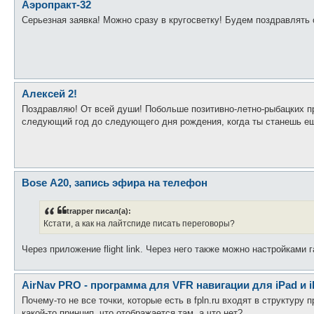
Аэропракт-32
Серьезная заявка! Можно сразу в кругосветку! Будем поздравлять 
Алексей 2!
Поздравляю! От всей души! Побольше позитивно-летно-рыбацких пр
следующий год до следующего дня рождения, когда ты станешь еще
Bose А20, запись эфира на телефон
trapper писал(а):
Кстати, а как на лайтспиде писать переговоры?
Через приложение flight link. Через него также можно настройками
AirNav PRO - программа для VFR навигации для iPad и 
Почему-то не все точки, которые есть в fpln.ru входят в структуру 
какой-то принцип, что отображается там, а что нет?