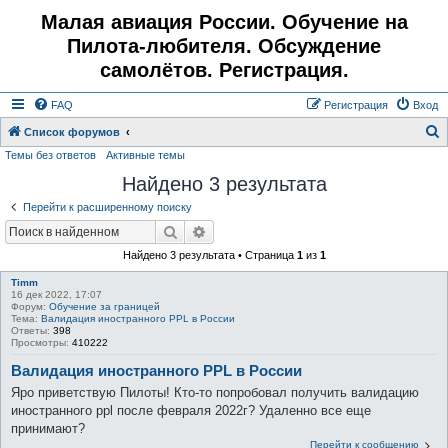
Малая авиация России. Обучение на
Пилота-любителя. Обсуждение
самолётов. Регистрация.
FAQ
Регистрация
Вход
Список форумов
Темы без ответов
Активные темы
о
Найдено 3 результата
и
с
Перейти к расширенному поиску
к
Поиск
Расширенный поиск
Найдено 3 результата • Страница
1
из
1
Timm
16 дек 2022, 17:07
Форум:
Обучение за границей
Тема:
Валидация иностранного PPL в России
Ответы:
398
Просмотры:
410222
Валидация иностранного PPL в России
Яро приветствую Пилоты! Кто-то попробовал получить валидацию
иностранного ppl после февраля 2022г? Удаленно все еще
принимают?
Перейти к сообщению