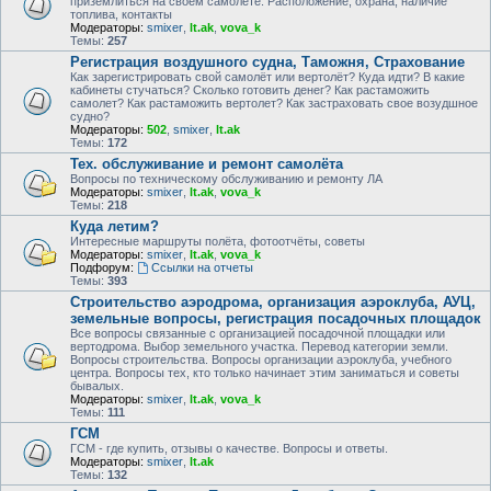
приземлиться на своем самолете. Расположение, охрана, наличие
топлива, контакты
Модераторы:
smixer
,
lt.ak
,
vova_k
Темы:
257
Регистрация воздушного судна, Таможня, Страхование
Как зарегистрировать свой самолёт или вертолёт? Куда идти? В какие
кабинеты стучаться? Сколько готовить денег? Как растаможить
самолет? Как растаможить вертолет? Как застраховать свое возудшное
судно?
Модераторы:
502
,
smixer
,
lt.ak
Темы:
172
Тех. обслуживание и ремонт самолёта
Вопросы по техническому обслуживанию и ремонту ЛА
Модераторы:
smixer
,
lt.ak
,
vova_k
Темы:
218
Куда летим?
Интересные маршруты полёта, фотоотчёты, советы
Модераторы:
smixer
,
lt.ak
,
vova_k
Подфорум:
Ссылки на отчеты
Темы:
393
Строительство аэродрома, организация аэроклуба, АУЦ,
земельные вопросы, регистрация посадочных площадок
Все вопросы связанные с организацией посадочной площадки или
вертодрома. Выбор земельного участка. Перевод категории земли.
Вопросы строительства. Вопросы организации аэроклуба, учебного
центра. Вопросы тех, кто только начинает этим заниматься и советы
бывалых.
Модераторы:
smixer
,
lt.ak
,
vova_k
Темы:
111
ГСМ
ГСМ - где купить, отзывы о качестве. Вопросы и ответы.
Модераторы:
smixer
,
lt.ak
Темы:
132