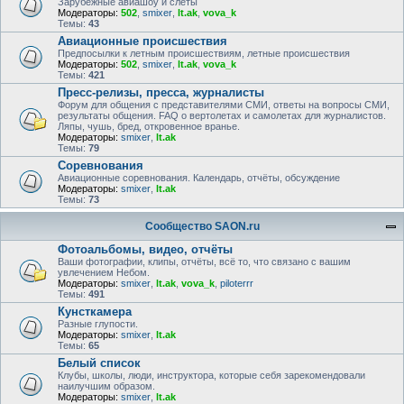
Зарубежные авиашоу и слёты
Модераторы:
502
,
smixer
,
lt.ak
,
vova_k
Темы:
43
Авиационные происшествия
Предпосылки к летным происшествиям, летные происшествия
Модераторы:
502
,
smixer
,
lt.ak
,
vova_k
Темы:
421
Пресс-релизы, пресса, журналисты
Форум для общения с представителями СМИ, ответы на вопросы СМИ,
результаты общения. FAQ о вертолетах и самолетах для журналистов.
Ляпы, чушь, бред, откровенное вранье.
Модераторы:
smixer
,
lt.ak
Темы:
79
Соревнования
Авиационные соревнования. Календарь, отчёты, обсуждение
Модераторы:
smixer
,
lt.ak
Темы:
73
Сообщество SAON.ru
Фотоальбомы, видео, отчёты
Ваши фотографии, клипы, отчёты, всё то, что связано с вашим
увлечением Небом.
Модераторы:
smixer
,
lt.ak
,
vova_k
,
piloterrr
Темы:
491
Кунсткамера
Разные глупости.
Модераторы:
smixer
,
lt.ak
Темы:
65
Белый список
Клубы, школы, люди, инструктора, которые себя зарекомендовали
наилучшим образом.
Модераторы:
smixer
,
lt.ak