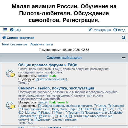
Малая авиация России. Обучение на
Пилота-любителя. Обсуждение
самолётов. Регистрация.
FAQ
Регистрация
Вход
Список форумов
Темы без ответов
Активные темы
о
Текущее время: 08 авг 2026, 02:55
и
Самолетный раздел
с
Общие правила форума и FAQи
к
Читать всем новичкам. FAQи, правила общения, размещения
сообщений, политика форума.
Модераторы:
smixer
,
lt.ak
Подфорум:
Исторические FAQ
Темы:
7
Самолет - выбор, покупка, эксплуатация
Обсуждение вопросов, связанных с выбором и владением серийно
выпускающимися (выпускавшимися) самолетами (кроме
гидросамолетов и амфибий)
Модераторы:
smixer
,
lt.ak
,
vova_k
Подфорумы:
Общие вопросы выбора и покупки
,
Cirrus
,
Diamond
,
Пилотажники: Extra, Pitts, Giles, Edge
,
HUSKY, Maule
,
L-29, L-39, L-
410, Morava
,
Pilatus
,
Piper
,
Tecnam
,
Представители LSA (Light-
Sport Aircraft)
,
Як-18Т
,
Як-5Х
,
Остальные отечественные
самолёты
,
Деловая (бизнес) авиация
Темы:
425