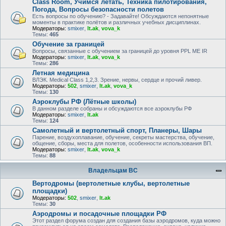
Class Room, Учимся летать, Техника пилотирования,
Погода, Вопросы безопасности полетов
Есть вопросы по обучению? - Задавайте! Обсуждаются непонятные
моменты в практике полётов и различных учебных дисциплинах.
Модераторы:
smixer
,
lt.ak
,
vova_k
Темы:
465
Обучение за границей
Вопросы, связанные с обучением за границей до уровня PPL ME IR
Модераторы:
smixer
,
lt.ak
,
vova_k
Темы:
286
Летная медицина
ВЛЭК. Medical Class 1,2,3. Зрение, нервы, сердце и прочий ливер.
Модераторы:
502
,
smixer
,
lt.ak
,
vova_k
Темы:
130
Аэроклубы РФ (Лётные школы)
В данном разделе собраны и обсуждаются все аэроклубы РФ
Модераторы:
smixer
,
lt.ak
Темы:
124
Самолетный и вертолетный спорт, Планеры, Шары
Парение, воздухоплавание, обучение, секреты мастерства, обучение,
общение, сборы, места для полетов, особенности использования ВП.
Модераторы:
smixer
,
lt.ak
,
vova_k
Темы:
88
Владельцам ВС
Вертодромы (вертолетные клубы, вертолетные
площадки)
Модераторы:
502
,
smixer
,
lt.ak
Темы:
30
Аэродромы и посадочные площадки РФ
Этот раздел форума создан для создания базы аэродромов, куда можно