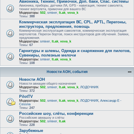
Авионика, Тюнинг, Примочки, Доп. баки, Спас. системы
Авионика, приборы, датчики ЛА, GPS - навигация, тюнинг самолета,
тюнинг вертолета, примочки для вашего ВС
Модераторы:
502
,
smixer
,
lt.ak
,
vova_k
Темы:
388
Коммерческая эксплуатация ВС, CPL, APTL, Перегоны,
инструктора, предложения, помощь
Коммерческая эксплуатация самолетов, коммерческая эксплуатация
вертолетов. Перегон бортов, поиск инструкторов для обучения. Заявки,
предложения.
Модераторы:
smixer
,
lt.ak
,
vova_k
Темы:
67
Гарнитуры и шлемы, Одежда и снаряжение для пилотов,
Сувениры, полезные мелочи
Модераторы:
smixer
,
lt.ak
,
vova_k
Темы:
108
Новости АОН, события
Новости АОН
Новости авиации общего назначения
Модераторы:
502
,
smixer
,
lt.ak
,
vova_k
,
ЛОДОЧНИК
Темы:
372
PilotTV
Модераторы:
502
,
smixer
,
lt.ak
,
vova_k
,
ЛОДОЧНИК
,
Александр E -
Cessna
Темы:
247
Российские шоу, слёты, конференции
Российские авиашоу и слёты
Модераторы:
502
,
smixer
,
lt.ak
Темы:
228
Зарубежные