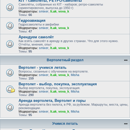
KIT - самолёты, РЕТРО-самолеты
Самолёты, собранные из KIT - наборов; ретро-самолеты
(ориентировочно, выпуска до 1950 г)
Модераторы:
smixer
,
lt.ak
,
vova_k
Темы:
66
Гидроавиация
Гидросамолеты и амфибии
Модераторы:
smixer
,
lt.ak
,
vova_k
Темы:
47
Арендуем самолёт
Как взять самолёт в аренду в других странах. Что для этого нужно.
Отчёты, мнения, опыт
Модераторы:
smixer
,
lt.ak
,
vova_k
Темы:
95
Вертолетный раздел
Вертолет - учимся летать
Вопросы, свзанные с обучением на вертолете.
Модераторы:
smixer
,
lt.ak
,
vova_k
,
Misha
Темы:
159
Вертолет - выбор, покупка, эксплуатация
Выбор вертолета, покупка, эксплуатация.
Модераторы:
smixer
,
lt.ak
,
vova_k
,
Misha
Темы:
290
Аренда вертолета, Вертолет и горы
Аренда вертолета без пилота, в РФ, за рубежом. Маршруты, места, цены,
рекомендации.
Модераторы:
smixer
,
lt.ak
,
vova_k
,
Misha
Темы:
95
Учимся летать