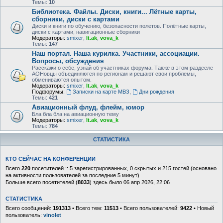
Темы:
10
Библиотека. Файлы. Диски, книги... Лётные карты,
сборники, диски с картами
Диски и книги по обучению, безопасности полетов. Полётные карты,
диски с картами, навигационные сборники
Модераторы:
smixer
,
lt.ak
,
vova_k
Темы:
147
Наш портал. Наша курилка. Участники, ассоциации.
Вопросы, обсуждения
Расскажи о себе, узнай об участниках форума. Также в этом раздееле
АОНовцы объединяются по регионам и решают свои проблемы,
обмениваются опытом.
Модераторы:
smixer
,
lt.ak
,
vova_k
Подфорумы:
Записки на карте МВЗ
,
Дни рождения
Темы:
421
Авиационный флуд, флейм, юмор
Бла бла бла на авиационную тему
Модераторы:
smixer
,
lt.ak
,
vova_k
Темы:
784
СТАТИСТИКА
КТО СЕЙЧАС НА КОНФЕРЕНЦИИ
Всего
220
посетителей :: 5 зарегистрированных, 0 скрытых и 215 гостей (основано
на активности пользователей за последние 5 минут)
Больше всего посетителей (
8033
) здесь было 06 апр 2026, 22:06
СТАТИСТИКА
Всего сообщений:
191313
• Всего тем:
11513
• Всего пользователей:
9422
• Новый
пользователь:
vinolet