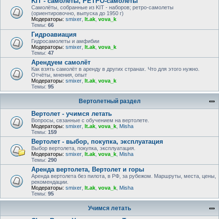
KIT - самолёты, РЕТРО-самолеты
Самолёты, собранные из KIT - наборов; ретро-самолеты
(ориентировочно, выпуска до 1950 г)
Модераторы:
smixer
,
lt.ak
,
vova_k
Темы:
66
Гидроавиация
Гидросамолеты и амфибии
Модераторы:
smixer
,
lt.ak
,
vova_k
Темы:
47
Арендуем самолёт
Как взять самолёт в аренду в других странах. Что для этого нужно.
Отчёты, мнения, опыт
Модераторы:
smixer
,
lt.ak
,
vova_k
Темы:
95
Вертолетный раздел
Вертолет - учимся летать
Вопросы, свзанные с обучением на вертолете.
Модераторы:
smixer
,
lt.ak
,
vova_k
,
Misha
Темы:
159
Вертолет - выбор, покупка, эксплуатация
Выбор вертолета, покупка, эксплуатация.
Модераторы:
smixer
,
lt.ak
,
vova_k
,
Misha
Темы:
290
Аренда вертолета, Вертолет и горы
Аренда вертолета без пилота, в РФ, за рубежом. Маршруты, места, цены,
рекомендации.
Модераторы:
smixer
,
lt.ak
,
vova_k
,
Misha
Темы:
95
Учимся летать