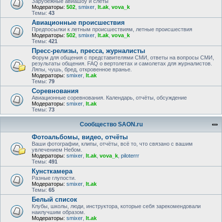
Зарубежные авиашоу и слёты
Модераторы:
502
,
smixer
,
lt.ak
,
vova_k
Темы:
43
Авиационные происшествия
Предпосылки к летным происшествиям, летные происшествия
Модераторы:
502
,
smixer
,
lt.ak
,
vova_k
Темы:
421
Пресс-релизы, пресса, журналисты
Форум для общения с представителями СМИ, ответы на вопросы СМИ,
результаты общения. FAQ о вертолетах и самолетах для журналистов.
Ляпы, чушь, бред, откровенное вранье.
Модераторы:
smixer
,
lt.ak
Темы:
79
Соревнования
Авиационные соревнования. Календарь, отчёты, обсуждение
Модераторы:
smixer
,
lt.ak
Темы:
73
Сообщество SAON.ru
Фотоальбомы, видео, отчёты
Ваши фотографии, клипы, отчёты, всё то, что связано с вашим
увлечением Небом.
Модераторы:
smixer
,
lt.ak
,
vova_k
,
piloterrr
Темы:
491
Кунсткамера
Разные глупости.
Модераторы:
smixer
,
lt.ak
Темы:
65
Белый список
Клубы, школы, люди, инструктора, которые себя зарекомендовали
наилучшим образом.
Модераторы:
smixer
,
lt.ak