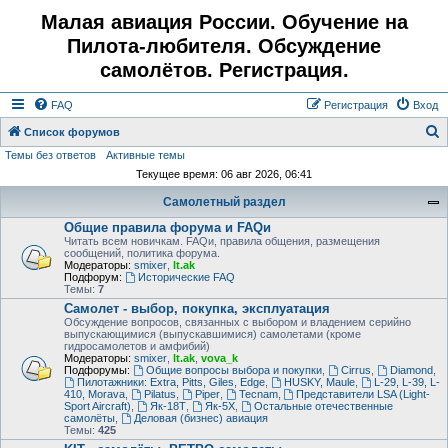
Малая авиация России. Обучение на
Пилота-любителя. Обсуждение
самолётов. Регистрация.
FAQ
Регистрация
Вход
Список форумов
Темы без ответов
Активные темы
о
Текущее время: 06 авг 2026, 06:41
и
Самолетный раздел
с
Общие правила форума и FAQи
к
Читать всем новичкам. FAQи, правила общения, размещения
сообщений, политика форума.
Модераторы:
smixer
,
lt.ak
Подфорум:
Исторические FAQ
Темы:
7
Самолет - выбор, покупка, эксплуатация
Обсуждение вопросов, связанных с выбором и владением серийно
выпускающимися (выпускавшимися) самолетами (кроме
гидросамолетов и амфибий)
Модераторы:
smixer
,
lt.ak
,
vova_k
Подфорумы:
Общие вопросы выбора и покупки
,
Cirrus
,
Diamond
,
Пилотажники: Extra, Pitts, Giles, Edge
,
HUSKY, Maule
,
L-29, L-39, L-
410, Morava
,
Pilatus
,
Piper
,
Tecnam
,
Представители LSA (Light-
Sport Aircraft)
,
Як-18Т
,
Як-5Х
,
Остальные отечественные
самолёты
,
Деловая (бизнес) авиация
Темы:
425