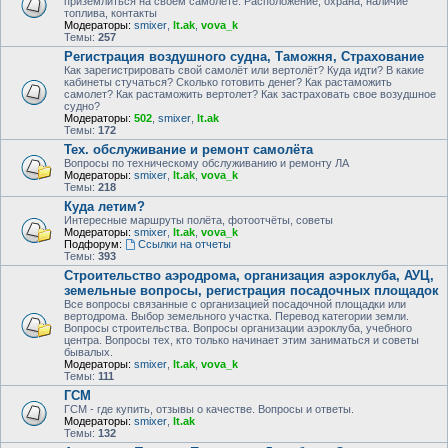
приземлиться на своем самолете. Расположение, охрана, наличие
топлива, контакты
Модераторы:
smixer
,
lt.ak
,
vova_k
Темы:
257
Регистрация воздушного судна, Таможня, Страхование
Как зарегистрировать свой самолёт или вертолёт? Куда идти? В какие
кабинеты стучаться? Сколько готовить денег? Как растаможить
самолет? Как растаможить вертолет? Как застраховать свое возудшное
судно?
Модераторы:
502
,
smixer
,
lt.ak
Темы:
172
Тех. обслуживание и ремонт самолёта
Вопросы по техническому обслуживанию и ремонту ЛА
Модераторы:
smixer
,
lt.ak
,
vova_k
Темы:
218
Куда летим?
Интересные маршруты полёта, фотоотчёты, советы
Модераторы:
smixer
,
lt.ak
,
vova_k
Подфорум:
Ссылки на отчеты
Темы:
393
Строительство аэродрома, организация аэроклуба, АУЦ,
земельные вопросы, регистрация посадочных площадок
Все вопросы связанные с организацией посадочной площадки или
вертодрома. Выбор земельного участка. Перевод категории земли.
Вопросы строительства. Вопросы организации аэроклуба, учебного
центра. Вопросы тех, кто только начинает этим заниматься и советы
бывалых.
Модераторы:
smixer
,
lt.ak
,
vova_k
Темы:
111
ГСМ
ГСМ - где купить, отзывы о качестве. Вопросы и ответы.
Модераторы:
smixer
,
lt.ak
Темы:
132