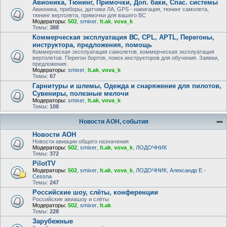
Авионика, Тюнинг, Примочки, Доп. баки, Спас. системы
Авионика, приборы, датчики ЛА, GPS - навигация, тюнинг самолета,
тюнинг вертолета, примочки для вашего ВС
Модераторы:
502
,
smixer
,
lt.ak
,
vova_k
Темы:
388
Коммерческая эксплуатация ВС, CPL, APTL, Перегоны,
инструктора, предложения, помощь
Коммерческая эксплуатация самолетов, коммерческая эксплуатация
вертолетов. Перегон бортов, поиск инструкторов для обучения. Заявки,
предложения.
Модераторы:
smixer
,
lt.ak
,
vova_k
Темы:
67
Гарнитуры и шлемы, Одежда и снаряжение для пилотов,
Сувениры, полезные мелочи
Модераторы:
smixer
,
lt.ak
,
vova_k
Темы:
108
Новости АОН, события
Новости АОН
Новости авиации общего назначения
Модераторы:
502
,
smixer
,
lt.ak
,
vova_k
,
ЛОДОЧНИК
Темы:
372
PilotTV
Модераторы:
502
,
smixer
,
lt.ak
,
vova_k
,
ЛОДОЧНИК
,
Александр E -
Cessna
Темы:
247
Российские шоу, слёты, конференции
Российские авиашоу и слёты
Модераторы:
502
,
smixer
,
lt.ak
Темы:
228
Зарубежные