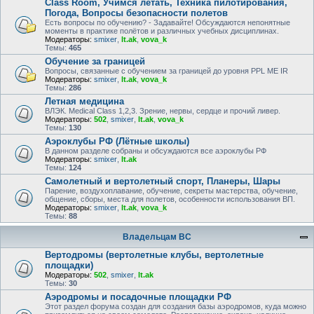
Class Room, Учимся летать, Техника пилотирования,
Погода, Вопросы безопасности полетов
Есть вопросы по обучению? - Задавайте! Обсуждаются непонятные
моменты в практике полётов и различных учебных дисциплинах.
Модераторы:
smixer
,
lt.ak
,
vova_k
Темы:
465
Обучение за границей
Вопросы, связанные с обучением за границей до уровня PPL ME IR
Модераторы:
smixer
,
lt.ak
,
vova_k
Темы:
286
Летная медицина
ВЛЭК. Medical Class 1,2,3. Зрение, нервы, сердце и прочий ливер.
Модераторы:
502
,
smixer
,
lt.ak
,
vova_k
Темы:
130
Аэроклубы РФ (Лётные школы)
В данном разделе собраны и обсуждаются все аэроклубы РФ
Модераторы:
smixer
,
lt.ak
Темы:
124
Самолетный и вертолетный спорт, Планеры, Шары
Парение, воздухоплавание, обучение, секреты мастерства, обучение,
общение, сборы, места для полетов, особенности использования ВП.
Модераторы:
smixer
,
lt.ak
,
vova_k
Темы:
88
Владельцам ВС
Вертодромы (вертолетные клубы, вертолетные
площадки)
Модераторы:
502
,
smixer
,
lt.ak
Темы:
30
Аэродромы и посадочные площадки РФ
Этот раздел форума создан для создания базы аэродромов, куда можно