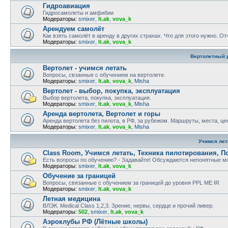
Гидроавиация
Гидросамолеты и амфибии
Модераторы:
smixer
,
lt.ak
,
vova_k
Арендуем самолёт
Как взять самолёт в аренду в других странах. Что для этого нужно. О
Модераторы:
smixer
,
lt.ak
,
vova_k
Вертолетный 
Вертолет - учимся летать
Вопросы, свзанные с обучением на вертолете.
Модераторы:
smixer
,
lt.ak
,
vova_k
,
Misha
Вертолет - выбор, покупка, эксплуатация
Выбор вертолета, покупка, эксплуатация.
Модераторы:
smixer
,
lt.ak
,
vova_k
,
Misha
Аренда вертолета, Вертолет и горы
Аренда вертолета без пилота, в РФ, за рубежом. Маршруты, места, це
Модераторы:
smixer
,
lt.ak
,
vova_k
,
Misha
Учимся лет
Class Room, Учимся летать, Техника пилотирования, П
Есть вопросы по обучению? - Задавайте! Обсуждаются непонятные мо
Модераторы:
smixer
,
lt.ak
,
vova_k
Обучение за границей
Вопросы, связанные с обучением за границей до уровня PPL ME IR
Модераторы:
smixer
,
lt.ak
,
vova_k
Летная медицина
ВЛЭК. Medical Class 1,2,3. Зрение, нервы, сердце и прочий ливер.
Модераторы:
502
,
smixer
,
lt.ak
,
vova_k
Аэроклубы РФ (Лётные школы)