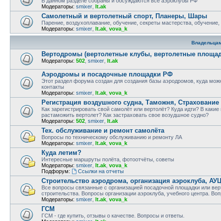
В данном разделе собраны и обсуждаются все аэроклубы РФ
Модераторы:
smixer
,
lt.ak
Самолетный и вертолетный спорт, Планеры, Шары
Парение, воздухоплавание, обучение, секреты мастерства, обучение,
Модераторы:
smixer
,
lt.ak
,
vova_k
Владельца
Вертодромы (вертолетные клубы, вертолетные площад
Модераторы:
502
,
smixer
,
lt.ak
Аэродромы и посадочные площадки РФ
Этот раздел форума создан для создания базы аэродромов, куда можн
контакты
Модераторы:
smixer
,
lt.ak
,
vova_k
Регистрация воздушного судна, Таможня, Страхование
Как зарегистрировать свой самолёт или вертолёт? Куда идти? В какие
растаможить вертолет? Как застраховать свое возудшное судно?
Модераторы:
502
,
smixer
,
lt.ak
Тех. обслуживание и ремонт самолёта
Вопросы по техническому обслуживанию и ремонту ЛА
Модераторы:
smixer
,
lt.ak
,
vova_k
Куда летим?
Интересные маршруты полёта, фотоотчёты, советы
Модераторы:
smixer
,
lt.ak
,
vova_k
Подфорум:
Ссылки на отчеты
Строительство аэродрома, организация аэроклуба, АУ
Все вопросы связанные с организацией посадочной площадки или вер
строительства. Вопросы организации аэроклуба, учебного центра. Воп
Модераторы:
smixer
,
lt.ak
,
vova_k
ГСМ
ГСМ - где купить, отзывы о качестве. Вопросы и ответы.