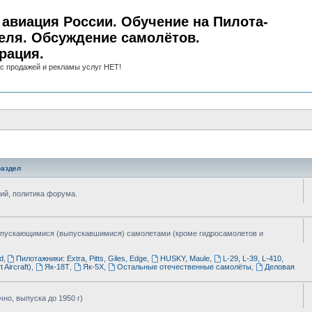
авиация России. Обучение на Пилота-
еля. Обсуждение самолётов.
рация.
с продажей и рекламы услуг НЕТ!
аздел
ий, политика форума.
ыпускающимися (выпускавшимися) самолетами (кроме гидросамолетов и
d
,
Пилотажники: Extra, Pitts, Giles, Edge
,
HUSKY, Maule
,
L-29, L-39, L-410,
 Aircraft)
,
Як-18Т
,
Як-5Х
,
Остальные отечественные самолёты
,
Деловая
но, выпуска до 1950 г)