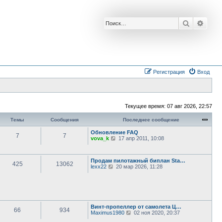
Поиск
Расш
Регистрация
Вход
Текущее время: 07 авг 2026, 22:57
Темы
Сообщения
Последнее сообщение
Обновление FAQ
7
7
П
vova_k
17 апр 2011, 10:08
е
р
е
Продам пилотажный биплан Sta…
й
425
13062
П
lexx22
20 мар 2026, 11:28
т
е
и
р
к
е
п
й
о
т
с
и
л
Винт-пропеллер от самолета Ц…
к
е
66
934
П
Maximus1980
02 ноя 2020, 20:37
п
д
е
о
н