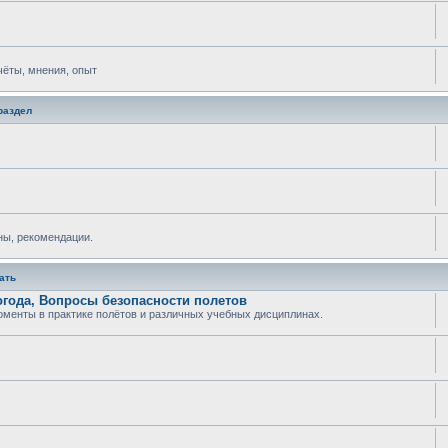
тчёты, мнения, опыт
раздел
ны, рекомендации.
ать
огода, Вопросы безопасности полетов
менты в практике полётов и различных учебных дисциплинах.