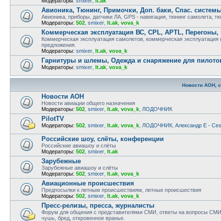
Модераторы:
smixer
,
lt.ak
Авионика, Тюнинг, Примочки, Доп. баки, Спас. систем
Авионика, приборы, датчики ЛА, GPS - навигация, тюнинг самолета, т
Модераторы:
502
,
smixer
,
lt.ak
,
vova_k
Коммерческая эксплуатация ВС, CPL, APTL, Перегоны,
Коммерческая эксплуатация самолетов, коммерческая эксплуатация ве
предложения.
Модераторы:
smixer
,
lt.ak
,
vova_k
Гарнитуры и шлемы, Одежда и снаряжение для пилото
Модераторы:
smixer
,
lt.ak
,
vova_k
Новости АОН, 
Новости АОН
Новости авиации общего назначения
Модераторы:
502
,
smixer
,
lt.ak
,
vova_k
,
ЛОДОЧНИК
PilotTV
Модераторы:
502
,
smixer
,
lt.ak
,
vova_k
,
ЛОДОЧНИК
,
Александр E - Ce
Российские шоу, слёты, конференции
Российские авиашоу и слёты
Модераторы:
502
,
smixer
,
lt.ak
Зарубежные
Зарубежные авиашоу и слёты
Модераторы:
502
,
smixer
,
lt.ak
,
vova_k
Авиационные происшествия
Предпосылки к летным происшествиям, летные происшествия
Модераторы:
502
,
smixer
,
lt.ak
,
vova_k
Пресс-релизы, пресса, журналисты
Форум для общения с представителями СМИ, ответы на вопросы СМИ,
чушь, бред, откровенное вранье.