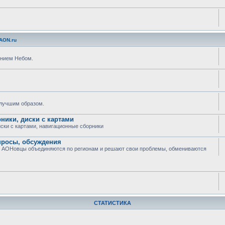
AON.ru
ением Небом.
илучшим образом.
рники, диски с картами
иски с картами, навигационные сборники
опросы, обсуждения
еле АОНовцы объединяются по регионам и решают свои проблемы, обмениваются
СТАТИСТИКА