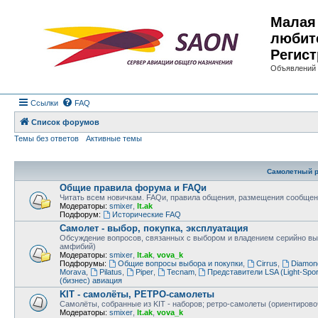
Малая 
любит
Регист
Объявлений 
Ссылки
FAQ
Список форумов
Темы без ответов
Активные темы
Самолетный р
Общие правила форума и FAQи
Читать всем новичкам. FAQи, правила общения, размещения сообщен
Модераторы:
smixer
,
lt.ak
Подфорум:
Исторические FAQ
Самолет - выбор, покупка, эксплуатация
Обсуждение вопросов, связанных с выбором и владением серийно в
амфибий)
Модераторы:
smixer
,
lt.ak
,
vova_k
Подфорумы:
Общие вопросы выбора и покупки
,
Cirrus
,
Diamon
Morava
,
Pilatus
,
Piper
,
Tecnam
,
Представители LSA (Light-Sport
(бизнес) авиация
KIT - самолёты, РЕТРО-самолеты
Самолёты, собранные из KIT - наборов; ретро-самолеты (ориентировоч
Модераторы:
smixer
,
lt.ak
,
vova_k