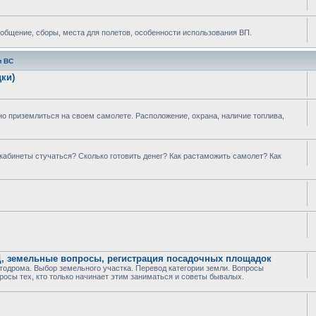
 общение, сборы, места для полетов, особенности использования ВП.
м ВС
ки)
о приземлиться на своем самолете. Расположение, охрана, наличие топлива,
 кабинеты стучаться? Сколько готовить денег? Как растаможить самолет? Как
Ц, земельные вопросы, регистрация посадочных площадок
тодрома. Выбор земельного участка. Перевод категории земли. Вопросы
росы тех, кто только начинает этим заниматься и советы бывалых.