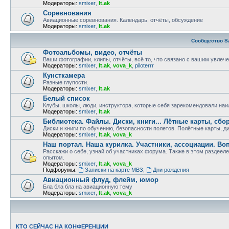
Модераторы:
smixer
,
lt.ak
Соревнования
Авиационные соревнования. Календарь, отчёты, обсуждение
Модераторы:
smixer
,
lt.ak
Сообщество S
Фотоальбомы, видео, отчёты
Ваши фотографии, клипы, отчёты, всё то, что связано с вашим увлеч
Модераторы:
smixer
,
lt.ak
,
vova_k
,
piloterrr
Кунсткамера
Разные глупости.
Модераторы:
smixer
,
lt.ak
Белый список
Клубы, школы, люди, инструктора, которые себя зарекомендовали на
Модераторы:
smixer
,
lt.ak
Библиотека. Файлы. Диски, книги... Лётные карты, сбо
Диски и книги по обучению, безопасности полетов. Полётные карты, д
Модераторы:
smixer
,
lt.ak
,
vova_k
Наш портал. Наша курилка. Участники, ассоциации. В
Расскажи о себе, узнай об участниках форума. Также в этом разде
опытом.
Модераторы:
smixer
,
lt.ak
,
vova_k
Подфорумы:
Записки на карте МВЗ
,
Дни рождения
Авиационный флуд, флейм, юмор
Бла бла бла на авиационную тему
Модераторы:
smixer
,
lt.ak
,
vova_k
КТО СЕЙЧАС НА КОНФЕРЕНЦИИ