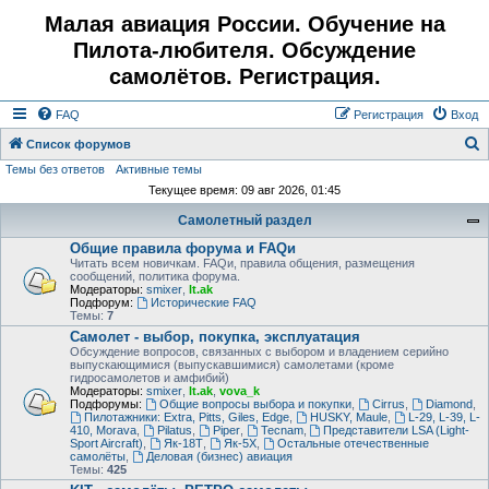
Малая авиация России. Обучение на
Пилота-любителя. Обсуждение
самолётов. Регистрация.
FAQ
Регистрация
Вход
Список форумов
Темы без ответов
Активные темы
о
Текущее время: 09 авг 2026, 01:45
и
Самолетный раздел
с
Общие правила форума и FAQи
к
Читать всем новичкам. FAQи, правила общения, размещения
сообщений, политика форума.
Модераторы:
smixer
,
lt.ak
Подфорум:
Исторические FAQ
Темы:
7
Самолет - выбор, покупка, эксплуатация
Обсуждение вопросов, связанных с выбором и владением серийно
выпускающимися (выпускавшимися) самолетами (кроме
гидросамолетов и амфибий)
Модераторы:
smixer
,
lt.ak
,
vova_k
Подфорумы:
Общие вопросы выбора и покупки
,
Cirrus
,
Diamond
,
Пилотажники: Extra, Pitts, Giles, Edge
,
HUSKY, Maule
,
L-29, L-39, L-
410, Morava
,
Pilatus
,
Piper
,
Tecnam
,
Представители LSA (Light-
Sport Aircraft)
,
Як-18Т
,
Як-5Х
,
Остальные отечественные
самолёты
,
Деловая (бизнес) авиация
Темы:
425