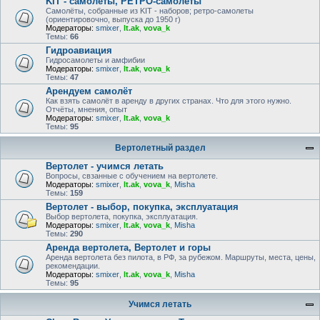
KIT - самолёты, РЕТРО-самолеты
Самолёты, собранные из KIT - наборов; ретро-самолеты
(ориентировочно, выпуска до 1950 г)
Модераторы:
smixer
,
lt.ak
,
vova_k
Темы:
66
Гидроавиация
Гидросамолеты и амфибии
Модераторы:
smixer
,
lt.ak
,
vova_k
Темы:
47
Арендуем самолёт
Как взять самолёт в аренду в других странах. Что для этого нужно.
Отчёты, мнения, опыт
Модераторы:
smixer
,
lt.ak
,
vova_k
Темы:
95
Вертолетный раздел
Вертолет - учимся летать
Вопросы, свзанные с обучением на вертолете.
Модераторы:
smixer
,
lt.ak
,
vova_k
,
Misha
Темы:
159
Вертолет - выбор, покупка, эксплуатация
Выбор вертолета, покупка, эксплуатация.
Модераторы:
smixer
,
lt.ak
,
vova_k
,
Misha
Темы:
290
Аренда вертолета, Вертолет и горы
Аренда вертолета без пилота, в РФ, за рубежом. Маршруты, места, цены,
рекомендации.
Модераторы:
smixer
,
lt.ak
,
vova_k
,
Misha
Темы:
95
Учимся летать