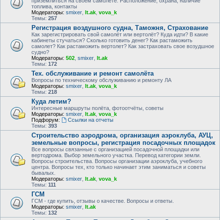
приземлиться на своем самолете. Расположение, охрана, наличие
топлива, контакты
Модераторы:
smixer
,
lt.ak
,
vova_k
Темы:
257
Регистрация воздушного судна, Таможня, Страхование
Как зарегистрировать свой самолёт или вертолёт? Куда идти? В какие
кабинеты стучаться? Сколько готовить денег? Как растаможить
самолет? Как растаможить вертолет? Как застраховать свое возудшное
судно?
Модераторы:
502
,
smixer
,
lt.ak
Темы:
172
Тех. обслуживание и ремонт самолёта
Вопросы по техническому обслуживанию и ремонту ЛА
Модераторы:
smixer
,
lt.ak
,
vova_k
Темы:
218
Куда летим?
Интересные маршруты полёта, фотоотчёты, советы
Модераторы:
smixer
,
lt.ak
,
vova_k
Подфорум:
Ссылки на отчеты
Темы:
393
Строительство аэродрома, организация аэроклуба, АУЦ,
земельные вопросы, регистрация посадочных площадок
Все вопросы связанные с организацией посадочной площадки или
вертодрома. Выбор земельного участка. Перевод категории земли.
Вопросы строительства. Вопросы организации аэроклуба, учебного
центра. Вопросы тех, кто только начинает этим заниматься и советы
бывалых.
Модераторы:
smixer
,
lt.ak
,
vova_k
Темы:
111
ГСМ
ГСМ - где купить, отзывы о качестве. Вопросы и ответы.
Модераторы:
smixer
,
lt.ak
Темы:
132