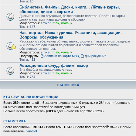
Темы:
10
Библиотека. Файлы. Диски, книги... Лётные карты,
сборники, диски с картами
Диски и книги по обучению, безопасности полетов. Полётные карты,
диски с картами, навигационные сборники
Модераторы:
smixer
,
lt.ak
,
vova_k
Темы:
147
Наш портал. Наша курилка. Участники, ассоциации.
Вопросы, обсуждения
Расскажи о себе, узнай об участниках форума. Также в этом раздееле
АОНовцы объединяются по регионам и решают свои проблемы,
обмениваются опытом.
Модераторы:
smixer
,
lt.ak
,
vova_k
Подфорумы:
Записки на карте МВЗ
,
Дни рождения
Темы:
421
Авиационный флуд, флейм, юмор
Бла бла бла на авиационную тему
Модераторы:
smixer
,
lt.ak
,
vova_k
Темы:
784
СТАТИСТИКА
КТО СЕЙЧАС НА КОНФЕРЕНЦИИ
Всего
289
посетителей :: 5 зарегистрированных, 0 скрытых и 284 гостя (основано
на активности пользователей за последние 5 минут)
Больше всего посетителей (
8033
) здесь было 06 апр 2026, 22:06
СТАТИСТИКА
Всего сообщений:
191313
• Всего тем:
11513
• Всего пользователей:
9422
• Новый
пользователь:
vinolet