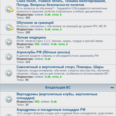
Class Room, Учимся летать, Техника пилотирования,
Погода, Вопросы безопасности полетов
Есть вопросы по обучению? - Задавайте! Обсуждаются непонятные
моменты в практике полётов и различных учебных дисциплинах.
Модераторы:
smixer
,
lt.ak
,
vova_k
Темы:
465
Обучение за границей
Вопросы, связанные с обучением за границей до уровня PPL ME IR
Модераторы:
smixer
,
lt.ak
,
vova_k
Темы:
286
Летная медицина
ВЛЭК. Medical Class 1,2,3. Зрение, нервы, сердце и прочий ливер.
Модераторы:
502
,
smixer
,
lt.ak
,
vova_k
Темы:
130
Аэроклубы РФ (Лётные школы)
В данном разделе собраны и обсуждаются все аэроклубы РФ
Модераторы:
smixer
,
lt.ak
Темы:
124
Самолетный и вертолетный спорт, Планеры, Шары
Парение, воздухоплавание, обучение, секреты мастерства, обучение,
общение, сборы, места для полетов, особенности использования ВП.
Модераторы:
smixer
,
lt.ak
,
vova_k
Темы:
88
Владельцам ВС
Вертодромы (вертолетные клубы, вертолетные
площадки)
Модераторы:
502
,
smixer
,
lt.ak
Темы:
30
Аэродромы и посадочные площадки РФ
Этот раздел форума создан для создания базы аэродромов, куда можно