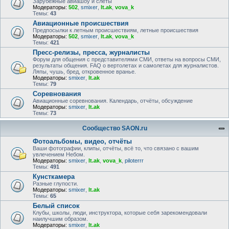
Зарубежные авиашоу и слёты
Модераторы:
502
,
smixer
,
lt.ak
,
vova_k
Темы:
43
Авиационные происшествия
Предпосылки к летным происшествиям, летные происшествия
Модераторы:
502
,
smixer
,
lt.ak
,
vova_k
Темы:
421
Пресс-релизы, пресса, журналисты
Форум для общения с представителями СМИ, ответы на вопросы СМИ,
результаты общения. FAQ о вертолетах и самолетах для журналистов.
Ляпы, чушь, бред, откровенное вранье.
Модераторы:
smixer
,
lt.ak
Темы:
79
Соревнования
Авиационные соревнования. Календарь, отчёты, обсуждение
Модераторы:
smixer
,
lt.ak
Темы:
73
Сообщество SAON.ru
Фотоальбомы, видео, отчёты
Ваши фотографии, клипы, отчёты, всё то, что связано с вашим
увлечением Небом.
Модераторы:
smixer
,
lt.ak
,
vova_k
,
piloterrr
Темы:
491
Кунсткамера
Разные глупости.
Модераторы:
smixer
,
lt.ak
Темы:
65
Белый список
Клубы, школы, люди, инструктора, которые себя зарекомендовали
наилучшим образом.
Модераторы:
smixer
,
lt.ak