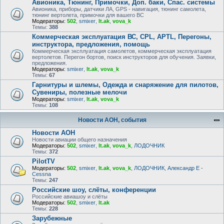
Авионика, Тюнинг, Примочки, Доп. баки, Спас. системы
Авионика, приборы, датчики ЛА, GPS - навигация, тюнинг самолета,
тюнинг вертолета, примочки для вашего ВС
Модераторы:
502
,
smixer
,
lt.ak
,
vova_k
Темы:
388
Коммерческая эксплуатация ВС, CPL, APTL, Перегоны,
инструктора, предложения, помощь
Коммерческая эксплуатация самолетов, коммерческая эксплуатация
вертолетов. Перегон бортов, поиск инструкторов для обучения. Заявки,
предложения.
Модераторы:
smixer
,
lt.ak
,
vova_k
Темы:
67
Гарнитуры и шлемы, Одежда и снаряжение для пилотов,
Сувениры, полезные мелочи
Модераторы:
smixer
,
lt.ak
,
vova_k
Темы:
108
Новости АОН, события
Новости АОН
Новости авиации общего назначения
Модераторы:
502
,
smixer
,
lt.ak
,
vova_k
,
ЛОДОЧНИК
Темы:
372
PilotTV
Модераторы:
502
,
smixer
,
lt.ak
,
vova_k
,
ЛОДОЧНИК
,
Александр E -
Cessna
Темы:
247
Российские шоу, слёты, конференции
Российские авиашоу и слёты
Модераторы:
502
,
smixer
,
lt.ak
Темы:
228
Зарубежные