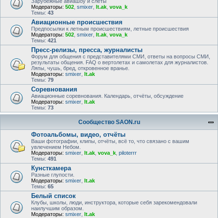
Зарубежные авиашоу и слёты
Модераторы:
502
,
smixer
,
lt.ak
,
vova_k
Темы:
43
Авиационные происшествия
Предпосылки к летным происшествиям, летные происшествия
Модераторы:
502
,
smixer
,
lt.ak
,
vova_k
Темы:
421
Пресс-релизы, пресса, журналисты
Форум для общения с представителями СМИ, ответы на вопросы СМИ,
результаты общения. FAQ о вертолетах и самолетах для журналистов.
Ляпы, чушь, бред, откровенное вранье.
Модераторы:
smixer
,
lt.ak
Темы:
79
Соревнования
Авиационные соревнования. Календарь, отчёты, обсуждение
Модераторы:
smixer
,
lt.ak
Темы:
73
Сообщество SAON.ru
Фотоальбомы, видео, отчёты
Ваши фотографии, клипы, отчёты, всё то, что связано с вашим
увлечением Небом.
Модераторы:
smixer
,
lt.ak
,
vova_k
,
piloterrr
Темы:
491
Кунсткамера
Разные глупости.
Модераторы:
smixer
,
lt.ak
Темы:
65
Белый список
Клубы, школы, люди, инструктора, которые себя зарекомендовали
наилучшим образом.
Модераторы:
smixer
,
lt.ak