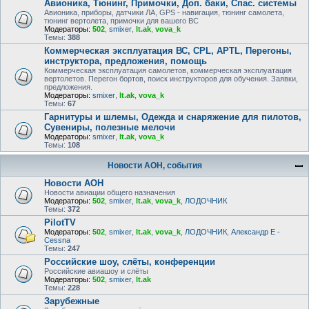
Авионика, Тюнинг, Примочки, Доп. баки, Спас. системы
Авионика, приборы, датчики ЛА, GPS - навигация, тюнинг самолета,
тюнинг вертолета, примочки для вашего ВС
Модераторы:
502
,
smixer
,
lt.ak
,
vova_k
Темы:
388
Коммерческая эксплуатация ВС, CPL, APTL, Перегоны,
инструктора, предложения, помощь
Коммерческая эксплуатация самолетов, коммерческая эксплуатация
вертолетов. Перегон бортов, поиск инструкторов для обучения. Заявки,
предложения.
Модераторы:
smixer
,
lt.ak
,
vova_k
Темы:
67
Гарнитуры и шлемы, Одежда и снаряжение для пилотов,
Сувениры, полезные мелочи
Модераторы:
smixer
,
lt.ak
,
vova_k
Темы:
108
Новости АОН, события
Новости АОН
Новости авиации общего назначения
Модераторы:
502
,
smixer
,
lt.ak
,
vova_k
,
ЛОДОЧНИК
Темы:
372
PilotTV
Модераторы:
502
,
smixer
,
lt.ak
,
vova_k
,
ЛОДОЧНИК
,
Александр E -
Cessna
Темы:
247
Российские шоу, слёты, конференции
Российские авиашоу и слёты
Модераторы:
502
,
smixer
,
lt.ak
Темы:
228
Зарубежные