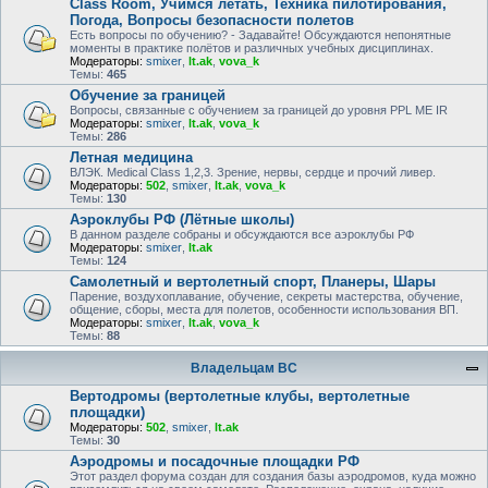
Class Room, Учимся летать, Техника пилотирования,
Погода, Вопросы безопасности полетов
Есть вопросы по обучению? - Задавайте! Обсуждаются непонятные
моменты в практике полётов и различных учебных дисциплинах.
Модераторы:
smixer
,
lt.ak
,
vova_k
Темы:
465
Обучение за границей
Вопросы, связанные с обучением за границей до уровня PPL ME IR
Модераторы:
smixer
,
lt.ak
,
vova_k
Темы:
286
Летная медицина
ВЛЭК. Medical Class 1,2,3. Зрение, нервы, сердце и прочий ливер.
Модераторы:
502
,
smixer
,
lt.ak
,
vova_k
Темы:
130
Аэроклубы РФ (Лётные школы)
В данном разделе собраны и обсуждаются все аэроклубы РФ
Модераторы:
smixer
,
lt.ak
Темы:
124
Самолетный и вертолетный спорт, Планеры, Шары
Парение, воздухоплавание, обучение, секреты мастерства, обучение,
общение, сборы, места для полетов, особенности использования ВП.
Модераторы:
smixer
,
lt.ak
,
vova_k
Темы:
88
Владельцам ВС
Вертодромы (вертолетные клубы, вертолетные
площадки)
Модераторы:
502
,
smixer
,
lt.ak
Темы:
30
Аэродромы и посадочные площадки РФ
Этот раздел форума создан для создания базы аэродромов, куда можно