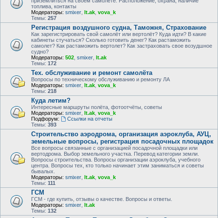
приземлиться на своем самолете. Расположение, охрана, наличие
топлива, контакты
Модераторы:
smixer
,
lt.ak
,
vova_k
Темы:
257
Регистрация воздушного судна, Таможня, Страхование
Как зарегистрировать свой самолёт или вертолёт? Куда идти? В какие
кабинеты стучаться? Сколько готовить денег? Как растаможить
самолет? Как растаможить вертолет? Как застраховать свое возудшное
судно?
Модераторы:
502
,
smixer
,
lt.ak
Темы:
172
Тех. обслуживание и ремонт самолёта
Вопросы по техническому обслуживанию и ремонту ЛА
Модераторы:
smixer
,
lt.ak
,
vova_k
Темы:
218
Куда летим?
Интересные маршруты полёта, фотоотчёты, советы
Модераторы:
smixer
,
lt.ak
,
vova_k
Подфорум:
Ссылки на отчеты
Темы:
393
Строительство аэродрома, организация аэроклуба, АУЦ,
земельные вопросы, регистрация посадочных площадок
Все вопросы связанные с организацией посадочной площадки или
вертодрома. Выбор земельного участка. Перевод категории земли.
Вопросы строительства. Вопросы организации аэроклуба, учебного
центра. Вопросы тех, кто только начинает этим заниматься и советы
бывалых.
Модераторы:
smixer
,
lt.ak
,
vova_k
Темы:
111
ГСМ
ГСМ - где купить, отзывы о качестве. Вопросы и ответы.
Модераторы:
smixer
,
lt.ak
Темы:
132