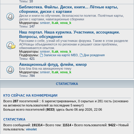
Темы:
10
Библиотека. Файлы. Диски, книги... Лётные карты,
сборники, диски с картами
Диски и книги по обучению, безопасности полетов. Полётные карты,
диски с картами, навигационные сборники
Модераторы:
smixer
,
lt.ak
,
vova_k
Темы:
147
Наш портал. Наша курилка. Участники, ассоциации.
Вопросы, обсуждения
Расскажи о себе, узнай об участниках форума. Также в этом раздееле
АОНовцы объединяются по регионам и решают свои проблемы,
обмениваются опытом.
Модераторы:
smixer
,
lt.ak
,
vova_k
Подфорумы:
Записки на карте МВЗ
,
Дни рождения
Темы:
421
Авиационный флуд, флейм, юмор
Бла бла бла на авиационную тему
Модераторы:
smixer
,
lt.ak
,
vova_k
Темы:
784
СТАТИСТИКА
КТО СЕЙЧАС НА КОНФЕРЕНЦИИ
Всего
287
посетителей :: 6 зарегистрированных, 0 скрытых и 281 гость (основано
на активности пользователей за последние 5 минут)
Больше всего посетителей (
8033
) здесь было 06 апр 2026, 22:06
СТАТИСТИКА
Всего сообщений:
191314
• Всего тем:
11514
• Всего пользователей:
9422
• Новый
пользователь:
vinolet