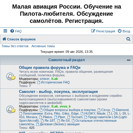
Малая авиация России. Обучение на
Пилота-любителя. Обсуждение
самолётов. Регистрация.
FAQ
Регистрация
Вход
Список форумов
Темы без ответов
Активные темы
о
Текущее время: 09 авг 2026, 13:35
и
Самолетный раздел
с
Общие правила форума и FAQи
к
Читать всем новичкам. FAQи, правила общения, размещения
сообщений, политика форума.
Модераторы:
smixer
,
lt.ak
Подфорум:
Исторические FAQ
Темы:
7
Самолет - выбор, покупка, эксплуатация
Обсуждение вопросов, связанных с выбором и владением серийно
выпускающимися (выпускавшимися) самолетами (кроме
гидросамолетов и амфибий)
Модераторы:
smixer
,
lt.ak
,
vova_k
Подфорумы:
Общие вопросы выбора и покупки
,
Cirrus
,
Diamond
,
Пилотажники: Extra, Pitts, Giles, Edge
,
HUSKY, Maule
,
L-29, L-39, L-
410, Morava
,
Pilatus
,
Piper
,
Tecnam
,
Представители LSA (Light-
Sport Aircraft)
,
Як-18Т
,
Як-5Х
,
Остальные отечественные
самолёты
,
Деловая (бизнес) авиация
Темы:
425