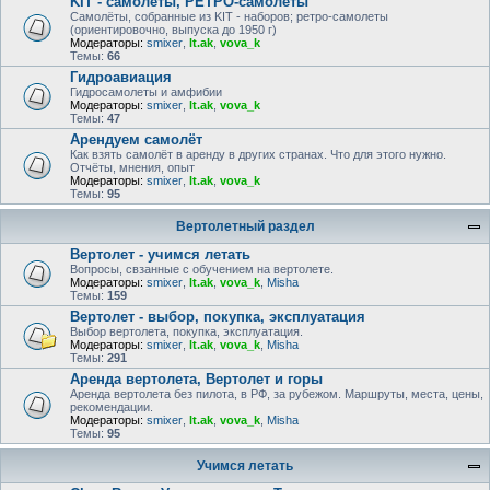
KIT - самолёты, РЕТРО-самолеты
Самолёты, собранные из KIT - наборов; ретро-самолеты
(ориентировочно, выпуска до 1950 г)
Модераторы:
smixer
,
lt.ak
,
vova_k
Темы:
66
Гидроавиация
Гидросамолеты и амфибии
Модераторы:
smixer
,
lt.ak
,
vova_k
Темы:
47
Арендуем самолёт
Как взять самолёт в аренду в других странах. Что для этого нужно.
Отчёты, мнения, опыт
Модераторы:
smixer
,
lt.ak
,
vova_k
Темы:
95
Вертолетный раздел
Вертолет - учимся летать
Вопросы, свзанные с обучением на вертолете.
Модераторы:
smixer
,
lt.ak
,
vova_k
,
Misha
Темы:
159
Вертолет - выбор, покупка, эксплуатация
Выбор вертолета, покупка, эксплуатация.
Модераторы:
smixer
,
lt.ak
,
vova_k
,
Misha
Темы:
291
Аренда вертолета, Вертолет и горы
Аренда вертолета без пилота, в РФ, за рубежом. Маршруты, места, цены,
рекомендации.
Модераторы:
smixer
,
lt.ak
,
vova_k
,
Misha
Темы:
95
Учимся летать