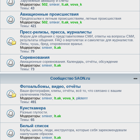
Зарубежные авиашоу и слёты
Модераторы:
502
,
smixer
,
lt.ak
,
vova_k
Темы:
43
Авиационные происшествия
Предпосылки к летным происшествиям, летные происшествия
Модераторы:
502
,
smixer
,
lt.ak
,
vova_k
Темы:
421
Пресс-релизы, пресса, журналисты
Форум для общения с представителями СМИ, ответы на вопросы СМИ,
результаты общения. FAQ о вертолетах и самолетах для журналистов.
Ляпы, чушь, бред, откровенное вранье.
Модераторы:
smixer
,
lt.ak
Темы:
79
Соревнования
Авиационные соревнования. Календарь, отчёты, обсуждение
Модераторы:
smixer
,
lt.ak
Темы:
73
Сообщество SAON.ru
Фотоальбомы, видео, отчёты
Ваши фотографии, клипы, отчёты, всё то, что связано с вашим
увлечением Небом.
Модераторы:
smixer
,
lt.ak
,
vova_k
,
piloterrr
Темы:
491
Кунсткамера
Разные глупости.
Модераторы:
smixer
,
lt.ak
Темы:
65
Белый список
Клубы, школы, люди, инструктора, которые себя зарекомендовали
наилучшим образом.
Модераторы:
smixer
,
lt.ak