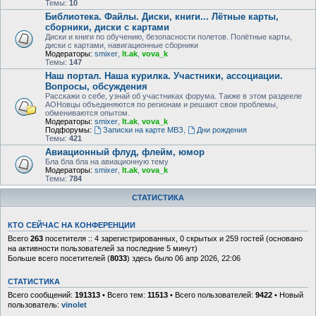
Темы:
10
Библиотека. Файлы. Диски, книги... Лётные карты,
сборники, диски с картами
Диски и книги по обучению, безопасности полетов. Полётные карты,
диски с картами, навигационные сборники
Модераторы:
smixer
,
lt.ak
,
vova_k
Темы:
147
Наш портал. Наша курилка. Участники, ассоциации.
Вопросы, обсуждения
Расскажи о себе, узнай об участниках форума. Также в этом раздееле
АОНовцы объединяются по регионам и решают свои проблемы,
обмениваются опытом.
Модераторы:
smixer
,
lt.ak
,
vova_k
Подфорумы:
Записки на карте МВЗ
,
Дни рождения
Темы:
421
Авиационный флуд, флейм, юмор
Бла бла бла на авиационную тему
Модераторы:
smixer
,
lt.ak
,
vova_k
Темы:
784
СТАТИСТИКА
КТО СЕЙЧАС НА КОНФЕРЕНЦИИ
Всего
263
посетителя :: 4 зарегистрированных, 0 скрытых и 259 гостей (основано
на активности пользователей за последние 5 минут)
Больше всего посетителей (
8033
) здесь было 06 апр 2026, 22:06
СТАТИСТИКА
Всего сообщений:
191313
• Всего тем:
11513
• Всего пользователей:
9422
• Новый
пользователь:
vinolet