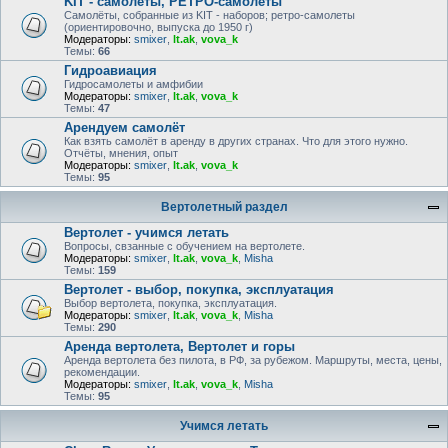
KIT - самолёты, РЕТРО-самолеты
Самолёты, собранные из KIT - наборов; ретро-самолеты
(ориентировочно, выпуска до 1950 г)
Модераторы:
smixer
,
lt.ak
,
vova_k
Темы:
66
Гидроавиация
Гидросамолеты и амфибии
Модераторы:
smixer
,
lt.ak
,
vova_k
Темы:
47
Арендуем самолёт
Как взять самолёт в аренду в других странах. Что для этого нужно.
Отчёты, мнения, опыт
Модераторы:
smixer
,
lt.ak
,
vova_k
Темы:
95
Вертолетный раздел
Вертолет - учимся летать
Вопросы, свзанные с обучением на вертолете.
Модераторы:
smixer
,
lt.ak
,
vova_k
,
Misha
Темы:
159
Вертолет - выбор, покупка, эксплуатация
Выбор вертолета, покупка, эксплуатация.
Модераторы:
smixer
,
lt.ak
,
vova_k
,
Misha
Темы:
290
Аренда вертолета, Вертолет и горы
Аренда вертолета без пилота, в РФ, за рубежом. Маршруты, места, цены,
рекомендации.
Модераторы:
smixer
,
lt.ak
,
vova_k
,
Misha
Темы:
95
Учимся летать