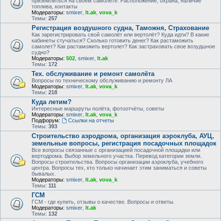
приземлиться на своем самолете. Расположение, охрана, наличие
топлива, контакты
Модераторы:
smixer
,
lt.ak
,
vova_k
Темы:
257
Регистрация воздушного судна, Таможня, Страхование
Как зарегистрировать свой самолёт или вертолёт? Куда идти? В какие
кабинеты стучаться? Сколько готовить денег? Как растаможить
самолет? Как растаможить вертолет? Как застраховать свое возудшное
судно?
Модераторы:
502
,
smixer
,
lt.ak
Темы:
172
Тех. обслуживание и ремонт самолёта
Вопросы по техническому обслуживанию и ремонту ЛА
Модераторы:
smixer
,
lt.ak
,
vova_k
Темы:
218
Куда летим?
Интересные маршруты полёта, фотоотчёты, советы
Модераторы:
smixer
,
lt.ak
,
vova_k
Подфорум:
Ссылки на отчеты
Темы:
393
Строительство аэродрома, организация аэроклуба, АУЦ,
земельные вопросы, регистрация посадочных площадок
Все вопросы связанные с организацией посадочной площадки или
вертодрома. Выбор земельного участка. Перевод категории земли.
Вопросы строительства. Вопросы организации аэроклуба, учебного
центра. Вопросы тех, кто только начинает этим заниматься и советы
бывалых.
Модераторы:
smixer
,
lt.ak
,
vova_k
Темы:
111
ГСМ
ГСМ - где купить, отзывы о качестве. Вопросы и ответы.
Модераторы:
smixer
,
lt.ak
Темы:
132