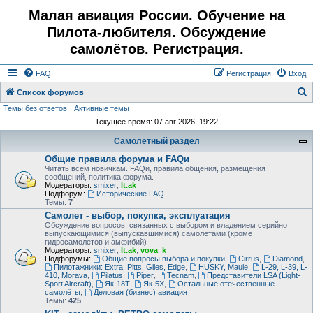
Малая авиация России. Обучение на
Пилота-любителя. Обсуждение
самолётов. Регистрация.
FAQ
Регистрация
Вход
Список форумов
Темы без ответов
Активные темы
о
Текущее время: 07 авг 2026, 19:22
и
Самолетный раздел
с
Общие правила форума и FAQи
к
Читать всем новичкам. FAQи, правила общения, размещения
сообщений, политика форума.
Модераторы:
smixer
,
lt.ak
Подфорум:
Исторические FAQ
Темы:
7
Самолет - выбор, покупка, эксплуатация
Обсуждение вопросов, связанных с выбором и владением серийно
выпускающимися (выпускавшимися) самолетами (кроме
гидросамолетов и амфибий)
Модераторы:
smixer
,
lt.ak
,
vova_k
Подфорумы:
Общие вопросы выбора и покупки
,
Cirrus
,
Diamond
,
Пилотажники: Extra, Pitts, Giles, Edge
,
HUSKY, Maule
,
L-29, L-39, L-
410, Morava
,
Pilatus
,
Piper
,
Tecnam
,
Представители LSA (Light-
Sport Aircraft)
,
Як-18Т
,
Як-5Х
,
Остальные отечественные
самолёты
,
Деловая (бизнес) авиация
Темы:
425