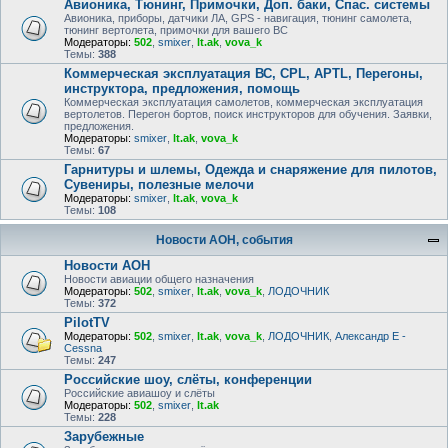
Авионика, Тюнинг, Примочки, Доп. баки, Спас. системы
Авионика, приборы, датчики ЛА, GPS - навигация, тюнинг самолета,
тюнинг вертолета, примочки для вашего ВС
Модераторы:
502
,
smixer
,
lt.ak
,
vova_k
Темы:
388
Коммерческая эксплуатация ВС, CPL, APTL, Перегоны,
инструктора, предложения, помощь
Коммерческая эксплуатация самолетов, коммерческая эксплуатация
вертолетов. Перегон бортов, поиск инструкторов для обучения. Заявки,
предложения.
Модераторы:
smixer
,
lt.ak
,
vova_k
Темы:
67
Гарнитуры и шлемы, Одежда и снаряжение для пилотов,
Сувениры, полезные мелочи
Модераторы:
smixer
,
lt.ak
,
vova_k
Темы:
108
Новости АОН, события
Новости АОН
Новости авиации общего назначения
Модераторы:
502
,
smixer
,
lt.ak
,
vova_k
,
ЛОДОЧНИК
Темы:
372
PilotTV
Модераторы:
502
,
smixer
,
lt.ak
,
vova_k
,
ЛОДОЧНИК
,
Александр E -
Cessna
Темы:
247
Российские шоу, слёты, конференции
Российские авиашоу и слёты
Модераторы:
502
,
smixer
,
lt.ak
Темы:
228
Зарубежные