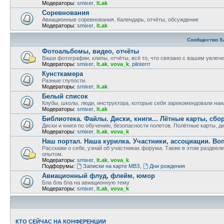
Модераторы:
smixer
,
lt.ak
Соревнования
Авиационные соревнования. Календарь, отчёты, обсуждение
Модераторы:
smixer
,
lt.ak
Сообщество S
Фотоальбомы, видео, отчёты
Ваши фотографии, клипы, отчёты, всё то, что связано с вашим увлеч
Модераторы:
smixer
,
lt.ak
,
vova_k
,
piloterrr
Кунсткамера
Разные глупости.
Модераторы:
smixer
,
lt.ak
Белый список
Клубы, школы, люди, инструктора, которые себя зарекомендовали на
Модераторы:
smixer
,
lt.ak
Библиотека. Файлы. Диски, книги... Лётные карты, сбо
Диски и книги по обучению, безопасности полетов. Полётные карты, д
Модераторы:
smixer
,
lt.ak
,
vova_k
Наш портал. Наша курилка. Участники, ассоциации. В
Расскажи о себе, узнай об участниках форума. Также в этом разде
опытом.
Модераторы:
smixer
,
lt.ak
,
vova_k
Подфорумы:
Записки на карте МВЗ
,
Дни рождения
Авиационный флуд, флейм, юмор
Бла бла бла на авиационную тему
Модераторы:
smixer
,
lt.ak
,
vova_k
КТО СЕЙЧАС НА КОНФЕРЕНЦИИ