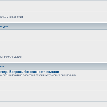
тчёты, мнения, опыт
раздел
ны, рекомендации.
ать
огода, Вопросы безопасности полетов
менты в практике полётов и различных учебных дисциплинах.