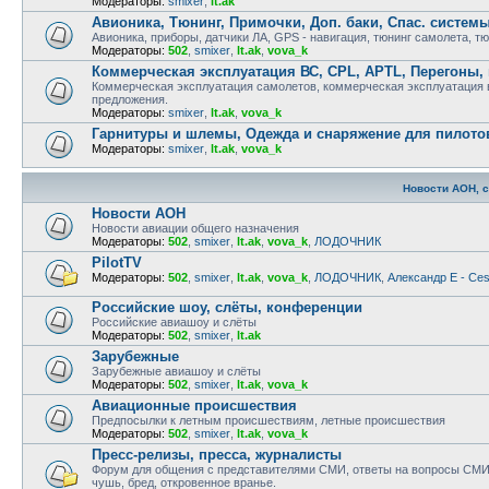
Модераторы:
smixer
,
lt.ak
Авионика, Тюнинг, Примочки, Доп. баки, Спас. систем
Авионика, приборы, датчики ЛА, GPS - навигация, тюнинг самолета, т
Модераторы:
502
,
smixer
,
lt.ak
,
vova_k
Коммерческая эксплуатация ВС, CPL, APTL, Перегоны,
Коммерческая эксплуатация самолетов, коммерческая эксплуатация ве
предложения.
Модераторы:
smixer
,
lt.ak
,
vova_k
Гарнитуры и шлемы, Одежда и снаряжение для пилото
Модераторы:
smixer
,
lt.ak
,
vova_k
Новости АОН, 
Новости АОН
Новости авиации общего назначения
Модераторы:
502
,
smixer
,
lt.ak
,
vova_k
,
ЛОДОЧНИК
PilotTV
Модераторы:
502
,
smixer
,
lt.ak
,
vova_k
,
ЛОДОЧНИК
,
Александр E - Ce
Российские шоу, слёты, конференции
Российские авиашоу и слёты
Модераторы:
502
,
smixer
,
lt.ak
Зарубежные
Зарубежные авиашоу и слёты
Модераторы:
502
,
smixer
,
lt.ak
,
vova_k
Авиационные происшествия
Предпосылки к летным происшествиям, летные происшествия
Модераторы:
502
,
smixer
,
lt.ak
,
vova_k
Пресс-релизы, пресса, журналисты
Форум для общения с представителями СМИ, ответы на вопросы СМИ,
чушь, бред, откровенное вранье.