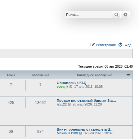
Поиск
Расш
Регистрация
Вход
Текущее время: 08 авг 2026, 02:40
Темы
Сообщения
Последнее сообщение
Обновление FAQ
7
7
П
vova_k
17 апр 2011, 10:08
е
р
е
Продам пилотажный биплан Sta…
й
425
13062
П
lexx22
20 мар 2026, 11:28
т
е
и
р
к
е
п
й
о
т
с
и
л
Винт-пропеллер от самолета Ц…
к
е
66
934
П
Maximus1980
02 ноя 2020, 20:37
п
д
е
о
н