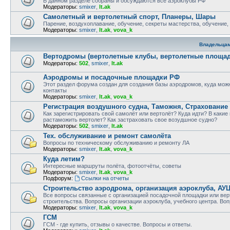
В данном разделе собраны и обсуждаются все аэроклубы РФ
Модераторы:
smixer
,
lt.ak
Самолетный и вертолетный спорт, Планеры, Шары
Парение, воздухоплавание, обучение, секреты мастерства, обучение,
Модераторы:
smixer
,
lt.ak
,
vova_k
Владельца
Вертодромы (вертолетные клубы, вертолетные площад
Модераторы:
502
,
smixer
,
lt.ak
Аэродромы и посадочные площадки РФ
Этот раздел форума создан для создания базы аэродромов, куда можн
контакты
Модераторы:
smixer
,
lt.ak
,
vova_k
Регистрация воздушного судна, Таможня, Страхование
Как зарегистрировать свой самолёт или вертолёт? Куда идти? В какие
растаможить вертолет? Как застраховать свое возудшное судно?
Модераторы:
502
,
smixer
,
lt.ak
Тех. обслуживание и ремонт самолёта
Вопросы по техническому обслуживанию и ремонту ЛА
Модераторы:
smixer
,
lt.ak
,
vova_k
Куда летим?
Интересные маршруты полёта, фотоотчёты, советы
Модераторы:
smixer
,
lt.ak
,
vova_k
Подфорум:
Ссылки на отчеты
Строительство аэродрома, организация аэроклуба, АУ
Все вопросы связанные с организацией посадочной площадки или вер
строительства. Вопросы организации аэроклуба, учебного центра. Воп
Модераторы:
smixer
,
lt.ak
,
vova_k
ГСМ
ГСМ - где купить, отзывы о качестве. Вопросы и ответы.