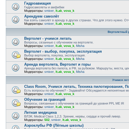
Гидроавиация
Гидросамолеты и амфибии
Модераторы:
smixer
,
lt.ak
,
vova_k
Арендуем самолёт
Как взять самолёт в аренду в других странах. Что для этого нужно. О
Модераторы:
smixer
,
lt.ak
,
vova_k
Вертолетный 
Вертолет - учимся летать
Вопросы, свзанные с обучением на вертолете.
Модераторы:
smixer
,
lt.ak
,
vova_k
,
Misha
Вертолет - выбор, покупка, эксплуатация
Выбор вертолета, покупка, эксплуатация.
Модераторы:
smixer
,
lt.ak
,
vova_k
,
Misha
Аренда вертолета, Вертолет и горы
Аренда вертолета без пилота, в РФ, за рубежом. Маршруты, места, це
Модераторы:
smixer
,
lt.ak
,
vova_k
,
Misha
Учимся лет
Class Room, Учимся летать, Техника пилотирования, П
Есть вопросы по обучению? - Задавайте! Обсуждаются непонятные мо
Модераторы:
smixer
,
lt.ak
,
vova_k
Обучение за границей
Вопросы, связанные с обучением за границей до уровня PPL ME IR
Модераторы:
smixer
,
lt.ak
,
vova_k
Летная медицина
ВЛЭК. Medical Class 1,2,3. Зрение, нервы, сердце и прочий ливер.
Модераторы:
502
,
smixer
,
lt.ak
,
vova_k
Аэроклубы РФ (Лётные школы)