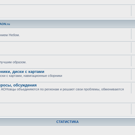
AON.ru
ением Небом.
илучшим образом.
рники, диски с картами
иски с картами, навигационные сборники
опросы, обсуждения
еле АОНовцы объединяются по регионам и решают свои проблемы, обмениваются
СТАТИСТИКА