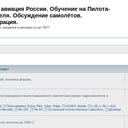
авиация России. Обучение на Пилота-
еля. Обсуждение самолётов.
рация.
с продажей и рекламы услуг НЕТ!
аздел
ий, политика форума.
ыпускающимися (выпускавшимися) самолетами (кроме гидросамолетов и
d
,
Пилотажники: Extra, Pitts, Giles, Edge
,
HUSKY, Maule
,
L-29, L-39, L-410,
 Aircraft)
,
Як-18Т
,
Як-5Х
,
Остальные отечественные самолёты
,
Деловая
но, выпуска до 1950 г)