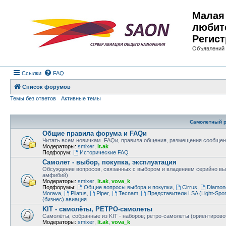
Малая 
любит
Регист
Объявлений 
Ссылки
FAQ
Список форумов
Темы без ответов
Активные темы
Самолетный р
Общие правила форума и FAQи
Читать всем новичкам. FAQи, правила общения, размещения сообщен
Модераторы:
smixer
,
lt.ak
Подфорум:
Исторические FAQ
Самолет - выбор, покупка, эксплуатация
Обсуждение вопросов, связанных с выбором и владением серийно в
амфибий)
Модераторы:
smixer
,
lt.ak
,
vova_k
Подфорумы:
Общие вопросы выбора и покупки
,
Cirrus
,
Diamon
Morava
,
Pilatus
,
Piper
,
Tecnam
,
Представители LSA (Light-Sport
(бизнес) авиация
KIT - самолёты, РЕТРО-самолеты
Самолёты, собранные из KIT - наборов; ретро-самолеты (ориентировоч
Модераторы:
smixer
,
lt.ak
,
vova_k