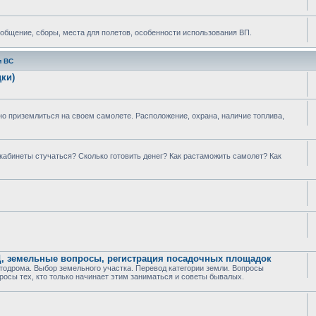
 общение, сборы, места для полетов, особенности использования ВП.
м ВС
ки)
о приземлиться на своем самолете. Расположение, охрана, наличие топлива,
 кабинеты стучаться? Сколько готовить денег? Как растаможить самолет? Как
Ц, земельные вопросы, регистрация посадочных площадок
тодрома. Выбор земельного участка. Перевод категории земли. Вопросы
росы тех, кто только начинает этим заниматься и советы бывалых.