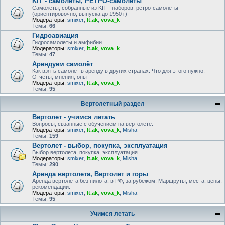
KIT - самолёты, РЕТРО-самолеты
Самолёты, собранные из KIT - наборов; ретро-самолеты
(ориентировочно, выпуска до 1950 г)
Модераторы:
smixer
,
lt.ak
,
vova_k
Темы:
66
Гидроавиация
Гидросамолеты и амфибии
Модераторы:
smixer
,
lt.ak
,
vova_k
Темы:
47
Арендуем самолёт
Как взять самолёт в аренду в других странах. Что для этого нужно.
Отчёты, мнения, опыт
Модераторы:
smixer
,
lt.ak
,
vova_k
Темы:
95
Вертолетный раздел
Вертолет - учимся летать
Вопросы, свзанные с обучением на вертолете.
Модераторы:
smixer
,
lt.ak
,
vova_k
,
Misha
Темы:
159
Вертолет - выбор, покупка, эксплуатация
Выбор вертолета, покупка, эксплуатация.
Модераторы:
smixer
,
lt.ak
,
vova_k
,
Misha
Темы:
290
Аренда вертолета, Вертолет и горы
Аренда вертолета без пилота, в РФ, за рубежом. Маршруты, места, цены,
рекомендации.
Модераторы:
smixer
,
lt.ak
,
vova_k
,
Misha
Темы:
95
Учимся летать