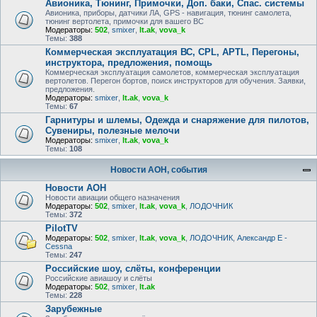
Авионика, Тюнинг, Примочки, Доп. баки, Спас. системы
Авионика, приборы, датчики ЛА, GPS - навигация, тюнинг самолета,
тюнинг вертолета, примочки для вашего ВС
Модераторы:
502
,
smixer
,
lt.ak
,
vova_k
Темы:
388
Коммерческая эксплуатация ВС, CPL, APTL, Перегоны,
инструктора, предложения, помощь
Коммерческая эксплуатация самолетов, коммерческая эксплуатация
вертолетов. Перегон бортов, поиск инструкторов для обучения. Заявки,
предложения.
Модераторы:
smixer
,
lt.ak
,
vova_k
Темы:
67
Гарнитуры и шлемы, Одежда и снаряжение для пилотов,
Сувениры, полезные мелочи
Модераторы:
smixer
,
lt.ak
,
vova_k
Темы:
108
Новости АОН, события
Новости АОН
Новости авиации общего назначения
Модераторы:
502
,
smixer
,
lt.ak
,
vova_k
,
ЛОДОЧНИК
Темы:
372
PilotTV
Модераторы:
502
,
smixer
,
lt.ak
,
vova_k
,
ЛОДОЧНИК
,
Александр E -
Cessna
Темы:
247
Российские шоу, слёты, конференции
Российские авиашоу и слёты
Модераторы:
502
,
smixer
,
lt.ak
Темы:
228
Зарубежные