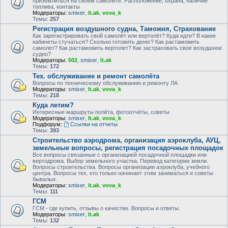
приземлиться на своем самолете. Расположение, охрана, наличие
топлива, контакты
Модераторы:
smixer
,
lt.ak
,
vova_k
Темы:
257
Регистрация воздушного судна, Таможня, Страхование
Как зарегистрировать свой самолёт или вертолёт? Куда идти? В какие
кабинеты стучаться? Сколько готовить денег? Как растаможить
самолет? Как растаможить вертолет? Как застраховать свое возудшное
судно?
Модераторы:
502
,
smixer
,
lt.ak
Темы:
172
Тех. обслуживание и ремонт самолёта
Вопросы по техническому обслуживанию и ремонту ЛА
Модераторы:
smixer
,
lt.ak
,
vova_k
Темы:
218
Куда летим?
Интересные маршруты полёта, фотоотчёты, советы
Модераторы:
smixer
,
lt.ak
,
vova_k
Подфорум:
Ссылки на отчеты
Темы:
393
Строительство аэродрома, организация аэроклуба, АУЦ,
земельные вопросы, регистрация посадочных площадок
Все вопросы связанные с организацией посадочной площадки или
вертодрома. Выбор земельного участка. Перевод категории земли.
Вопросы строительства. Вопросы организации аэроклуба, учебного
центра. Вопросы тех, кто только начинает этим заниматься и советы
бывалых.
Модераторы:
smixer
,
lt.ak
,
vova_k
Темы:
111
ГСМ
ГСМ - где купить, отзывы о качестве. Вопросы и ответы.
Модераторы:
smixer
,
lt.ak
Темы:
132