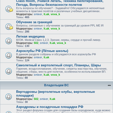
Class Room, Учимся летать, Техника пилотирования,
Погода, Вопросы безопасности полетов
Есть вопросы по обучению? - Задавайте! Обсуждаются непонятные
моменты в практике полётов и различных учебных дисциплинах.
Модераторы:
smixer
,
lt.ak
,
vova_k
Темы:
465
Обучение за границей
Вопросы, связанные с обучением за границей до уровня PPL ME IR
Модераторы:
smixer
,
lt.ak
,
vova_k
Темы:
286
Летная медицина
ВЛЭК. Medical Class 1,2,3. Зрение, нервы, сердце и прочий ливер.
Модераторы:
502
,
smixer
,
lt.ak
,
vova_k
Темы:
130
Аэроклубы РФ (Лётные школы)
В данном разделе собраны и обсуждаются все аэроклубы РФ
Модераторы:
smixer
,
lt.ak
Темы:
124
Самолетный и вертолетный спорт, Планеры, Шары
Парение, воздухоплавание, обучение, секреты мастерства, обучение,
общение, сборы, места для полетов, особенности использования ВП.
Модераторы:
smixer
,
lt.ak
,
vova_k
Темы:
88
Владельцам ВС
Вертодромы (вертолетные клубы, вертолетные
площадки)
Модераторы:
502
,
smixer
,
lt.ak
Темы:
30
Аэродромы и посадочные площадки РФ
Этот раздел форума создан для создания базы аэродромов, куда можно