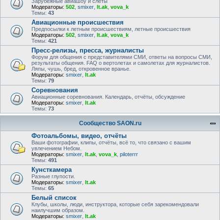
Зарубежные авиашоу и слёты
Модераторы:
502
,
smixer
,
lt.ak
,
vova_k
Темы:
43
Авиационные происшествия
Предпосылки к летным происшествиям, летные происшествия
Модераторы:
502
,
smixer
,
lt.ak
,
vova_k
Темы:
421
Пресс-релизы, пресса, журналисты
Форум для общения с представителями СМИ, ответы на вопросы СМИ,
результаты общения. FAQ о вертолетах и самолетах для журналистов.
Ляпы, чушь, бред, откровенное вранье.
Модераторы:
smixer
,
lt.ak
Темы:
79
Соревнования
Авиационные соревнования. Календарь, отчёты, обсуждение
Модераторы:
smixer
,
lt.ak
Темы:
73
Сообщество SAON.ru
Фотоальбомы, видео, отчёты
Ваши фотографии, клипы, отчёты, всё то, что связано с вашим
увлечением Небом.
Модераторы:
smixer
,
lt.ak
,
vova_k
,
piloterrr
Темы:
491
Кунсткамера
Разные глупости.
Модераторы:
smixer
,
lt.ak
Темы:
65
Белый список
Клубы, школы, люди, инструктора, которые себя зарекомендовали
наилучшим образом.
Модераторы:
smixer
,
lt.ak