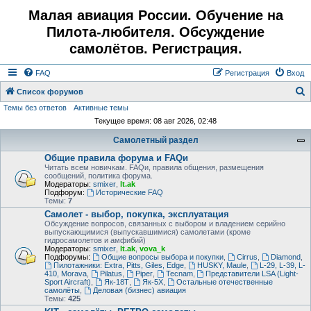
Малая авиация России. Обучение на
Пилота-любителя. Обсуждение
самолётов. Регистрация.
FAQ
Регистрация
Вход
Список форумов
Темы без ответов
Активные темы
о
Текущее время: 08 авг 2026, 02:48
и
Самолетный раздел
с
Общие правила форума и FAQи
к
Читать всем новичкам. FAQи, правила общения, размещения
сообщений, политика форума.
Модераторы:
smixer
,
lt.ak
Подфорум:
Исторические FAQ
Темы:
7
Самолет - выбор, покупка, эксплуатация
Обсуждение вопросов, связанных с выбором и владением серийно
выпускающимися (выпускавшимися) самолетами (кроме
гидросамолетов и амфибий)
Модераторы:
smixer
,
lt.ak
,
vova_k
Подфорумы:
Общие вопросы выбора и покупки
,
Cirrus
,
Diamond
,
Пилотажники: Extra, Pitts, Giles, Edge
,
HUSKY, Maule
,
L-29, L-39, L-
410, Morava
,
Pilatus
,
Piper
,
Tecnam
,
Представители LSA (Light-
Sport Aircraft)
,
Як-18Т
,
Як-5Х
,
Остальные отечественные
самолёты
,
Деловая (бизнес) авиация
Темы:
425