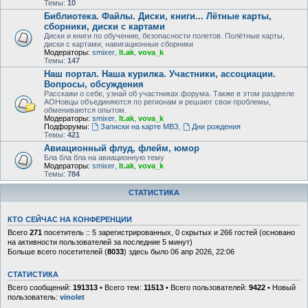
Темы:
10
Библиотека. Файлы. Диски, книги... Лётные карты,
сборники, диски с картами
Диски и книги по обучению, безопасности полетов. Полётные карты,
диски с картами, навигационные сборники
Модераторы:
smixer
,
lt.ak
,
vova_k
Темы:
147
Наш портал. Наша курилка. Участники, ассоциации.
Вопросы, обсуждения
Расскажи о себе, узнай об участниках форума. Также в этом раздееле
АОНовцы объединяются по регионам и решают свои проблемы,
обмениваются опытом.
Модераторы:
smixer
,
lt.ak
,
vova_k
Подфорумы:
Записки на карте МВЗ
,
Дни рождения
Темы:
421
Авиационный флуд, флейм, юмор
Бла бла бла на авиационную тему
Модераторы:
smixer
,
lt.ak
,
vova_k
Темы:
784
СТАТИСТИКА
КТО СЕЙЧАС НА КОНФЕРЕНЦИИ
Всего
271
посетитель :: 5 зарегистрированных, 0 скрытых и 266 гостей (основано
на активности пользователей за последние 5 минут)
Больше всего посетителей (
8033
) здесь было 06 апр 2026, 22:06
СТАТИСТИКА
Всего сообщений:
191313
• Всего тем:
11513
• Всего пользователей:
9422
• Новый
пользователь:
vinolet