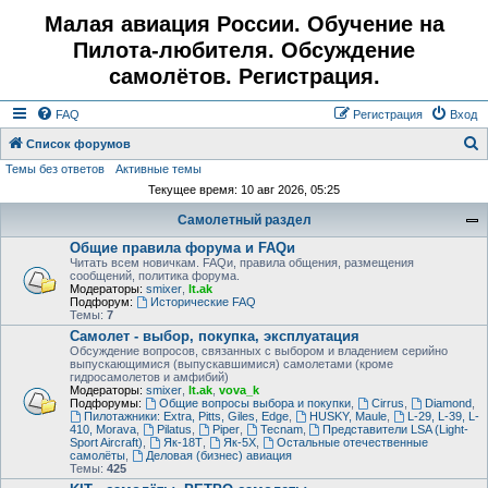
Малая авиация России. Обучение на
Пилота-любителя. Обсуждение
самолётов. Регистрация.
FAQ
Регистрация
Вход
Список форумов
Темы без ответов
Активные темы
о
Текущее время: 10 авг 2026, 05:25
и
Самолетный раздел
с
Общие правила форума и FAQи
к
Читать всем новичкам. FAQи, правила общения, размещения
сообщений, политика форума.
Модераторы:
smixer
,
lt.ak
Подфорум:
Исторические FAQ
Темы:
7
Самолет - выбор, покупка, эксплуатация
Обсуждение вопросов, связанных с выбором и владением серийно
выпускающимися (выпускавшимися) самолетами (кроме
гидросамолетов и амфибий)
Модераторы:
smixer
,
lt.ak
,
vova_k
Подфорумы:
Общие вопросы выбора и покупки
,
Cirrus
,
Diamond
,
Пилотажники: Extra, Pitts, Giles, Edge
,
HUSKY, Maule
,
L-29, L-39, L-
410, Morava
,
Pilatus
,
Piper
,
Tecnam
,
Представители LSA (Light-
Sport Aircraft)
,
Як-18Т
,
Як-5Х
,
Остальные отечественные
самолёты
,
Деловая (бизнес) авиация
Темы:
425