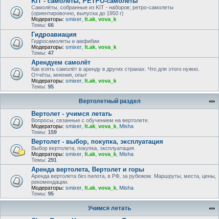
KIT - самолёты, РЕТРО-самолеты
Самолёты, собранные из KIT - наборов; ретро-самолеты
(ориентировочно, выпуска до 1950 г)
Модераторы:
smixer
,
lt.ak
,
vova_k
Темы:
66
Гидроавиация
Гидросамолеты и амфибии
Модераторы:
smixer
,
lt.ak
,
vova_k
Темы:
47
Арендуем самолёт
Как взять самолёт в аренду в других странах. Что для этого нужно.
Отчёты, мнения, опыт
Модераторы:
smixer
,
lt.ak
,
vova_k
Темы:
95
Вертолетный раздел
Вертолет - учимся летать
Вопросы, свзанные с обучением на вертолете.
Модераторы:
smixer
,
lt.ak
,
vova_k
,
Misha
Темы:
159
Вертолет - выбор, покупка, эксплуатация
Выбор вертолета, покупка, эксплуатация.
Модераторы:
smixer
,
lt.ak
,
vova_k
,
Misha
Темы:
291
Аренда вертолета, Вертолет и горы
Аренда вертолета без пилота, в РФ, за рубежом. Маршруты, места, цены,
рекомендации.
Модераторы:
smixer
,
lt.ak
,
vova_k
,
Misha
Темы:
95
Учимся летать