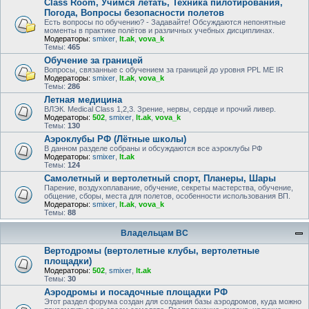
Class Room, Учимся летать, Техника пилотирования,
Погода, Вопросы безопасности полетов
Есть вопросы по обучению? - Задавайте! Обсуждаются непонятные
моменты в практике полётов и различных учебных дисциплинах.
Модераторы:
smixer
,
lt.ak
,
vova_k
Темы:
465
Обучение за границей
Вопросы, связанные с обучением за границей до уровня PPL ME IR
Модераторы:
smixer
,
lt.ak
,
vova_k
Темы:
286
Летная медицина
ВЛЭК. Medical Class 1,2,3. Зрение, нервы, сердце и прочий ливер.
Модераторы:
502
,
smixer
,
lt.ak
,
vova_k
Темы:
130
Аэроклубы РФ (Лётные школы)
В данном разделе собраны и обсуждаются все аэроклубы РФ
Модераторы:
smixer
,
lt.ak
Темы:
124
Самолетный и вертолетный спорт, Планеры, Шары
Парение, воздухоплавание, обучение, секреты мастерства, обучение,
общение, сборы, места для полетов, особенности использования ВП.
Модераторы:
smixer
,
lt.ak
,
vova_k
Темы:
88
Владельцам ВС
Вертодромы (вертолетные клубы, вертолетные
площадки)
Модераторы:
502
,
smixer
,
lt.ak
Темы:
30
Аэродромы и посадочные площадки РФ
Этот раздел форума создан для создания базы аэродромов, куда можно