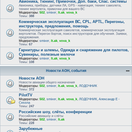
Авионика, Тюнинг, Примочки, Доп. баки, Спас. системы
Авионика, приборы, датчики ЛА, GPS - навигация, тюнинг самолета,
тюнинг вертолета, примочки для вашего ВС
Модераторы:
502
,
smixer
,
lt.ak
,
vova_k
Темы:
388
Коммерческая эксплуатация ВС, CPL, APTL, Перегоны,
инструктора, предложения, помощь
Коммерческая эксплуатация самолетов, коммерческая эксплуатация
вертолетов. Перегон бортов, поиск инструкторов для обучения. Заявки,
предложения.
Модераторы:
smixer
,
lt.ak
,
vova_k
Темы:
67
Гарнитуры и шлемы, Одежда и снаряжение для пилотов,
Сувениры, полезные мелочи
Модераторы:
smixer
,
lt.ak
,
vova_k
Темы:
108
Новости АОН, события
Новости АОН
Новости авиации общего назначения
Модераторы:
502
,
smixer
,
lt.ak
,
vova_k
,
ЛОДОЧНИК
Темы:
372
PilotTV
Модераторы:
502
,
smixer
,
lt.ak
,
vova_k
,
ЛОДОЧНИК
,
Александр E -
Cessna
Темы:
247
Российские шоу, слёты, конференции
Российские авиашоу и слёты
Модераторы:
502
,
smixer
,
lt.ak
Темы:
228
Зарубежные