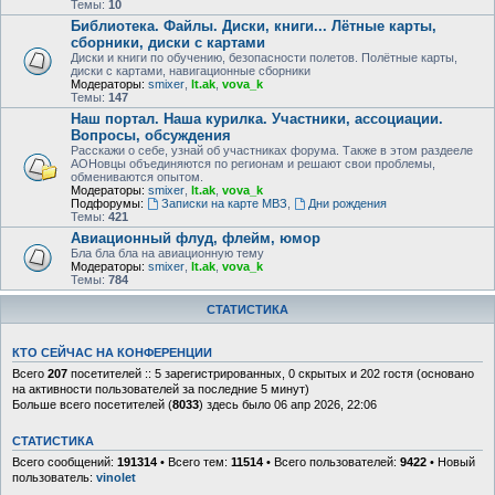
Темы:
10
Библиотека. Файлы. Диски, книги... Лётные карты,
сборники, диски с картами
Диски и книги по обучению, безопасности полетов. Полётные карты,
диски с картами, навигационные сборники
Модераторы:
smixer
,
lt.ak
,
vova_k
Темы:
147
Наш портал. Наша курилка. Участники, ассоциации.
Вопросы, обсуждения
Расскажи о себе, узнай об участниках форума. Также в этом раздееле
АОНовцы объединяются по регионам и решают свои проблемы,
обмениваются опытом.
Модераторы:
smixer
,
lt.ak
,
vova_k
Подфорумы:
Записки на карте МВЗ
,
Дни рождения
Темы:
421
Авиационный флуд, флейм, юмор
Бла бла бла на авиационную тему
Модераторы:
smixer
,
lt.ak
,
vova_k
Темы:
784
СТАТИСТИКА
КТО СЕЙЧАС НА КОНФЕРЕНЦИИ
Всего
207
посетителей :: 5 зарегистрированных, 0 скрытых и 202 гостя (основано
на активности пользователей за последние 5 минут)
Больше всего посетителей (
8033
) здесь было 06 апр 2026, 22:06
СТАТИСТИКА
Всего сообщений:
191314
• Всего тем:
11514
• Всего пользователей:
9422
• Новый
пользователь:
vinolet