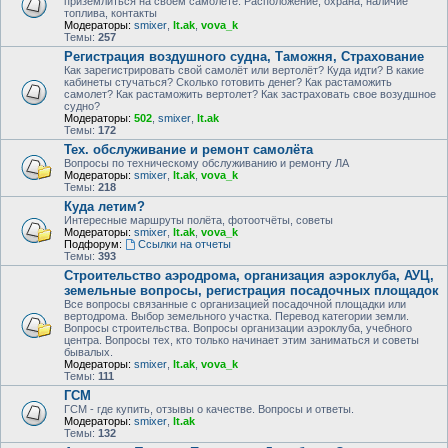
приземлиться на своем самолете. Расположение, охрана, наличие
топлива, контакты
Модераторы:
smixer
,
lt.ak
,
vova_k
Темы:
257
Регистрация воздушного судна, Таможня, Страхование
Как зарегистрировать свой самолёт или вертолёт? Куда идти? В какие
кабинеты стучаться? Сколько готовить денег? Как растаможить
самолет? Как растаможить вертолет? Как застраховать свое возудшное
судно?
Модераторы:
502
,
smixer
,
lt.ak
Темы:
172
Тех. обслуживание и ремонт самолёта
Вопросы по техническому обслуживанию и ремонту ЛА
Модераторы:
smixer
,
lt.ak
,
vova_k
Темы:
218
Куда летим?
Интересные маршруты полёта, фотоотчёты, советы
Модераторы:
smixer
,
lt.ak
,
vova_k
Подфорум:
Ссылки на отчеты
Темы:
393
Строительство аэродрома, организация аэроклуба, АУЦ,
земельные вопросы, регистрация посадочных площадок
Все вопросы связанные с организацией посадочной площадки или
вертодрома. Выбор земельного участка. Перевод категории земли.
Вопросы строительства. Вопросы организации аэроклуба, учебного
центра. Вопросы тех, кто только начинает этим заниматься и советы
бывалых.
Модераторы:
smixer
,
lt.ak
,
vova_k
Темы:
111
ГСМ
ГСМ - где купить, отзывы о качестве. Вопросы и ответы.
Модераторы:
smixer
,
lt.ak
Темы:
132