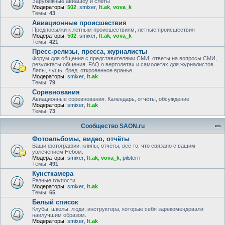
Зарубежные авиашоу и слёты
Модераторы:
502
,
smixer
,
lt.ak
,
vova_k
Темы:
43
Авиационные происшествия
Предпосылки к летным происшествиям, летные происшествия
Модераторы:
502
,
smixer
,
lt.ak
,
vova_k
Темы:
421
Пресс-релизы, пресса, журналисты
Форум для общения с представителями СМИ, ответы на вопросы СМИ,
результаты общения. FAQ о вертолетах и самолетах для журналистов.
Ляпы, чушь, бред, откровенное вранье.
Модераторы:
smixer
,
lt.ak
Темы:
79
Соревнования
Авиационные соревнования. Календарь, отчёты, обсуждение
Модераторы:
smixer
,
lt.ak
Темы:
73
Сообщество SAON.ru
Фотоальбомы, видео, отчёты
Ваши фотографии, клипы, отчёты, всё то, что связано с вашим
увлечением Небом.
Модераторы:
smixer
,
lt.ak
,
vova_k
,
piloterrr
Темы:
491
Кунсткамера
Разные глупости.
Модераторы:
smixer
,
lt.ak
Темы:
65
Белый список
Клубы, школы, люди, инструктора, которые себя зарекомендовали
наилучшим образом.
Модераторы:
smixer
,
lt.ak