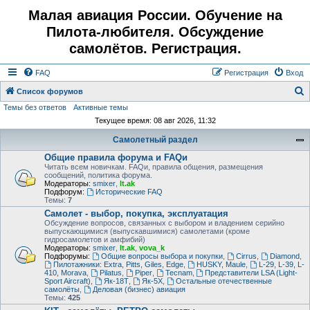
Малая авиация России. Обучение на
Пилота-любителя. Обсуждение
самолётов. Регистрация.
FAQ
Регистрация
Вход
Список форумов
Темы без ответов
Активные темы
о
Текущее время: 08 авг 2026, 11:32
и
Самолетный раздел
с
Общие правила форума и FAQи
к
Читать всем новичкам. FAQи, правила общения, размещения
сообщений, политика форума.
Модераторы:
smixer
,
lt.ak
Подфорум:
Исторические FAQ
Темы:
7
Самолет - выбор, покупка, эксплуатация
Обсуждение вопросов, связанных с выбором и владением серийно
выпускающимися (выпускавшимися) самолетами (кроме
гидросамолетов и амфибий)
Модераторы:
smixer
,
lt.ak
,
vova_k
Подфорумы:
Общие вопросы выбора и покупки
,
Cirrus
,
Diamond
,
Пилотажники: Extra, Pitts, Giles, Edge
,
HUSKY, Maule
,
L-29, L-39, L-
410, Morava
,
Pilatus
,
Piper
,
Tecnam
,
Представители LSA (Light-
Sport Aircraft)
,
Як-18Т
,
Як-5Х
,
Остальные отечественные
самолёты
,
Деловая (бизнес) авиация
Темы:
425