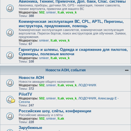
Авионика, Тюнинг, Примочки, Доп. баки, Спас. системы
Авионика, приборы, датчики ЛА, GPS - навигация, тюнинг самолета,
тюнинг вертолета, примочки для вашего ВС
Модераторы:
502
,
smixer
,
lt.ak
,
vova_k
Темы:
388
Коммерческая эксплуатация ВС, CPL, APTL, Перегоны,
инструктора, предложения, помощь
Коммерческая эксплуатация самолетов, коммерческая эксплуатация
вертолетов. Перегон бортов, поиск инструкторов для обучения. Заявки,
предложения.
Модераторы:
smixer
,
lt.ak
,
vova_k
Темы:
67
Гарнитуры и шлемы, Одежда и снаряжение для пилотов,
Сувениры, полезные мелочи
Модераторы:
smixer
,
lt.ak
,
vova_k
Темы:
108
Новости АОН, события
Новости АОН
Новости авиации общего назначения
Модераторы:
502
,
smixer
,
lt.ak
,
vova_k
,
ЛОДОЧНИК
Темы:
372
PilotTV
Модераторы:
502
,
smixer
,
lt.ak
,
vova_k
,
ЛОДОЧНИК
,
Александр E -
Cessna
Темы:
247
Российские шоу, слёты, конференции
Российские авиашоу и слёты
Модераторы:
502
,
smixer
,
lt.ak
Темы:
228
Зарубежные