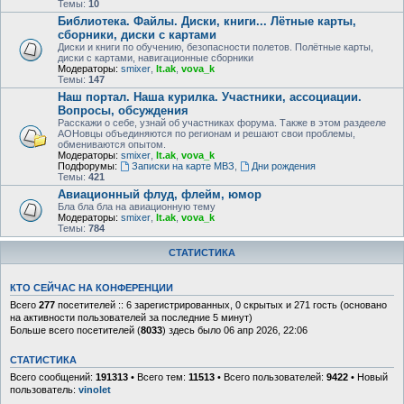
Темы:
10
Библиотека. Файлы. Диски, книги... Лётные карты,
сборники, диски с картами
Диски и книги по обучению, безопасности полетов. Полётные карты,
диски с картами, навигационные сборники
Модераторы:
smixer
,
lt.ak
,
vova_k
Темы:
147
Наш портал. Наша курилка. Участники, ассоциации.
Вопросы, обсуждения
Расскажи о себе, узнай об участниках форума. Также в этом раздееле
АОНовцы объединяются по регионам и решают свои проблемы,
обмениваются опытом.
Модераторы:
smixer
,
lt.ak
,
vova_k
Подфорумы:
Записки на карте МВЗ
,
Дни рождения
Темы:
421
Авиационный флуд, флейм, юмор
Бла бла бла на авиационную тему
Модераторы:
smixer
,
lt.ak
,
vova_k
Темы:
784
СТАТИСТИКА
КТО СЕЙЧАС НА КОНФЕРЕНЦИИ
Всего
277
посетителей :: 6 зарегистрированных, 0 скрытых и 271 гость (основано
на активности пользователей за последние 5 минут)
Больше всего посетителей (
8033
) здесь было 06 апр 2026, 22:06
СТАТИСТИКА
Всего сообщений:
191313
• Всего тем:
11513
• Всего пользователей:
9422
• Новый
пользователь:
vinolet