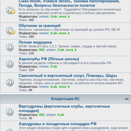
Class Room, Учимся летать, Техника пилотирования,
Погода, Вопросы безопасности полетов
Есть вопросы по обучению? - Задавайте! Обсуждаются непонятные
моменты в практике полётов и различных учебных дисциплинах.
Модераторы:
smixer
,
lt.ak
,
vova_k
Темы:
465
Обучение за границей
Вопросы, связанные с обучением за границей до уровня PPL ME IR
Модераторы:
smixer
,
lt.ak
,
vova_k
Темы:
286
Летная медицина
ВЛЭК. Medical Class 1,2,3. Зрение, нервы, сердце и прочий ливер.
Модераторы:
502
,
smixer
,
lt.ak
,
vova_k
Темы:
130
Аэроклубы РФ (Лётные школы)
В данном разделе собраны и обсуждаются все аэроклубы РФ
Модераторы:
smixer
,
lt.ak
Темы:
124
Самолетный и вертолетный спорт, Планеры, Шары
Парение, воздухоплавание, обучение, секреты мастерства, обучение,
общение, сборы, места для полетов, особенности использования ВП.
Модераторы:
smixer
,
lt.ak
,
vova_k
Темы:
88
Владельцам ВС
Вертодромы (вертолетные клубы, вертолетные
площадки)
Модераторы:
502
,
smixer
,
lt.ak
Темы:
30
Аэродромы и посадочные площадки РФ
Этот раздел форума создан для создания базы аэродромов, куда можно