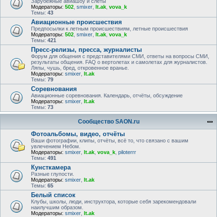
Зарубежные авиашоу и слёты
Модераторы:
502
,
smixer
,
lt.ak
,
vova_k
Темы:
43
Авиационные происшествия
Предпосылки к летным происшествиям, летные происшествия
Модераторы:
502
,
smixer
,
lt.ak
,
vova_k
Темы:
421
Пресс-релизы, пресса, журналисты
Форум для общения с представителями СМИ, ответы на вопросы СМИ,
результаты общения. FAQ о вертолетах и самолетах для журналистов.
Ляпы, чушь, бред, откровенное вранье.
Модераторы:
smixer
,
lt.ak
Темы:
79
Соревнования
Авиационные соревнования. Календарь, отчёты, обсуждение
Модераторы:
smixer
,
lt.ak
Темы:
73
Сообщество SAON.ru
Фотоальбомы, видео, отчёты
Ваши фотографии, клипы, отчёты, всё то, что связано с вашим
увлечением Небом.
Модераторы:
smixer
,
lt.ak
,
vova_k
,
piloterrr
Темы:
491
Кунсткамера
Разные глупости.
Модераторы:
smixer
,
lt.ak
Темы:
65
Белый список
Клубы, школы, люди, инструктора, которые себя зарекомендовали
наилучшим образом.
Модераторы:
smixer
,
lt.ak