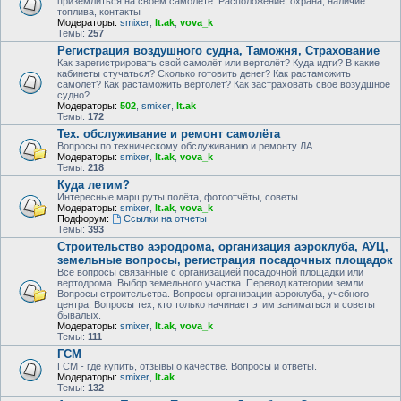
приземлиться на своем самолете. Расположение, охрана, наличие
топлива, контакты
Модераторы:
smixer
,
lt.ak
,
vova_k
Темы:
257
Регистрация воздушного судна, Таможня, Страхование
Как зарегистрировать свой самолёт или вертолёт? Куда идти? В какие
кабинеты стучаться? Сколько готовить денег? Как растаможить
самолет? Как растаможить вертолет? Как застраховать свое возудшное
судно?
Модераторы:
502
,
smixer
,
lt.ak
Темы:
172
Тех. обслуживание и ремонт самолёта
Вопросы по техническому обслуживанию и ремонту ЛА
Модераторы:
smixer
,
lt.ak
,
vova_k
Темы:
218
Куда летим?
Интересные маршруты полёта, фотоотчёты, советы
Модераторы:
smixer
,
lt.ak
,
vova_k
Подфорум:
Ссылки на отчеты
Темы:
393
Строительство аэродрома, организация аэроклуба, АУЦ,
земельные вопросы, регистрация посадочных площадок
Все вопросы связанные с организацией посадочной площадки или
вертодрома. Выбор земельного участка. Перевод категории земли.
Вопросы строительства. Вопросы организации аэроклуба, учебного
центра. Вопросы тех, кто только начинает этим заниматься и советы
бывалых.
Модераторы:
smixer
,
lt.ak
,
vova_k
Темы:
111
ГСМ
ГСМ - где купить, отзывы о качестве. Вопросы и ответы.
Модераторы:
smixer
,
lt.ak
Темы:
132