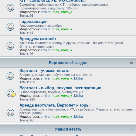
KIT - самолёты, РЕТРО-самолеты
Самолёты, собранные из KIT - наборов; ретро-самолеты
(ориентировочно, выпуска до 1950 г)
Модераторы:
smixer
,
lt.ak
,
vova_k
Темы:
66
Гидроавиация
Гидросамолеты и амфибии
Модераторы:
smixer
,
lt.ak
,
vova_k
Темы:
47
Арендуем самолёт
Как взять самолёт в аренду в других странах. Что для этого нужно.
Отчёты, мнения, опыт
Модераторы:
smixer
,
lt.ak
,
vova_k
Темы:
95
Вертолетный раздел
Вертолет - учимся летать
Вопросы, свзанные с обучением на вертолете.
Модераторы:
smixer
,
lt.ak
,
vova_k
,
Misha
Темы:
159
Вертолет - выбор, покупка, эксплуатация
Выбор вертолета, покупка, эксплуатация.
Модераторы:
smixer
,
lt.ak
,
vova_k
,
Misha
Темы:
290
Аренда вертолета, Вертолет и горы
Аренда вертолета без пилота, в РФ, за рубежом. Маршруты, места, цены,
рекомендации.
Модераторы:
smixer
,
lt.ak
,
vova_k
,
Misha
Темы:
95
Учимся летать