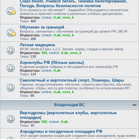
Class Room, Учимся летать, Техника пилотирования,
Погода, Вопросы безопасности полетов
Есть вопросы по обучению? - Задавайте! Обсуждаются непонятные
моменты в практике полётов и различных учебных дисциплинах.
Модераторы:
smixer
,
lt.ak
,
vova_k
Темы:
465
Обучение за границей
Вопросы, связанные с обучением за границей до уровня PPL ME IR
Модераторы:
smixer
,
lt.ak
,
vova_k
Темы:
286
Летная медицина
ВЛЭК. Medical Class 1,2,3. Зрение, нервы, сердце и прочий ливер.
Модераторы:
502
,
smixer
,
lt.ak
,
vova_k
Темы:
130
Аэроклубы РФ (Лётные школы)
В данном разделе собраны и обсуждаются все аэроклубы РФ
Модераторы:
smixer
,
lt.ak
Темы:
124
Самолетный и вертолетный спорт, Планеры, Шары
Парение, воздухоплавание, обучение, секреты мастерства, обучение,
общение, сборы, места для полетов, особенности использования ВП.
Модераторы:
smixer
,
lt.ak
,
vova_k
Темы:
88
Владельцам ВС
Вертодромы (вертолетные клубы, вертолетные
площадки)
Модераторы:
502
,
smixer
,
lt.ak
Темы:
30
Аэродромы и посадочные площадки РФ
Этот раздел форума создан для создания базы аэродромов, куда можно