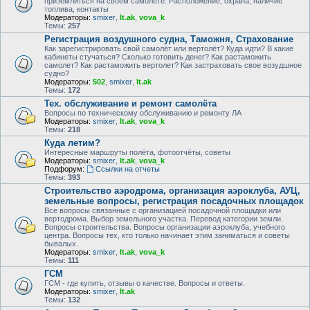
приземлиться на своем самолете. Расположение, охрана, наличие
топлива, контакты
Модераторы:
smixer
,
lt.ak
,
vova_k
Темы:
257
Регистрация воздушного судна, Таможня, Страхование
Как зарегистрировать свой самолёт или вертолёт? Куда идти? В какие
кабинеты стучаться? Сколько готовить денег? Как растаможить
самолет? Как растаможить вертолет? Как застраховать свое возудшное
судно?
Модераторы:
502
,
smixer
,
lt.ak
Темы:
172
Тех. обслуживание и ремонт самолёта
Вопросы по техническому обслуживанию и ремонту ЛА
Модераторы:
smixer
,
lt.ak
,
vova_k
Темы:
218
Куда летим?
Интересные маршруты полёта, фотоотчёты, советы
Модераторы:
smixer
,
lt.ak
,
vova_k
Подфорум:
Ссылки на отчеты
Темы:
393
Строительство аэродрома, организация аэроклуба, АУЦ,
земельные вопросы, регистрация посадочных площадок
Все вопросы связанные с организацией посадочной площадки или
вертодрома. Выбор земельного участка. Перевод категории земли.
Вопросы строительства. Вопросы организации аэроклуба, учебного
центра. Вопросы тех, кто только начинает этим заниматься и советы
бывалых.
Модераторы:
smixer
,
lt.ak
,
vova_k
Темы:
111
ГСМ
ГСМ - где купить, отзывы о качестве. Вопросы и ответы.
Модераторы:
smixer
,
lt.ak
Темы:
132