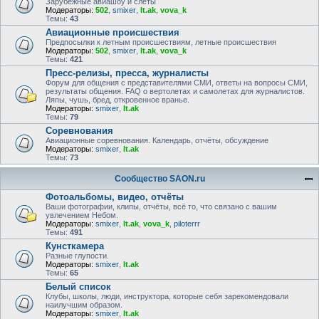
Зарубежные авиашоу и слёты
Модераторы:
502
,
smixer
,
lt.ak
,
vova_k
Темы:
43
Авиационные происшествия
Предпосылки к летным происшествиям, летные происшествия
Модераторы:
502
,
smixer
,
lt.ak
,
vova_k
Темы:
421
Пресс-релизы, пресса, журналисты
Форум для общения с представителями СМИ, ответы на вопросы СМИ,
результаты общения. FAQ о вертолетах и самолетах для журналистов.
Ляпы, чушь, бред, откровенное вранье.
Модераторы:
smixer
,
lt.ak
Темы:
79
Соревнования
Авиационные соревнования. Календарь, отчёты, обсуждение
Модераторы:
smixer
,
lt.ak
Темы:
73
Сообщество SAON.ru
Фотоальбомы, видео, отчёты
Ваши фотографии, клипы, отчёты, всё то, что связано с вашим
увлечением Небом.
Модераторы:
smixer
,
lt.ak
,
vova_k
,
piloterrr
Темы:
491
Кунсткамера
Разные глупости.
Модераторы:
smixer
,
lt.ak
Темы:
65
Белый список
Клубы, школы, люди, инструктора, которые себя зарекомендовали
наилучшим образом.
Модераторы:
smixer
,
lt.ak