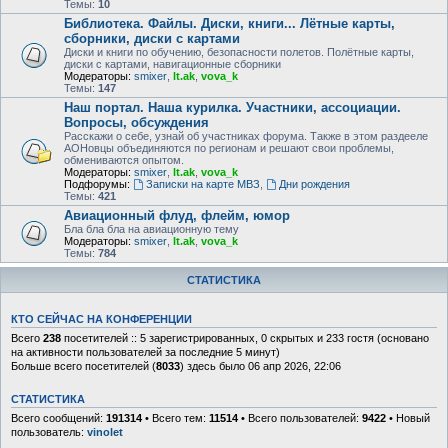
Темы:
10
Библиотека. Файлы. Диски, книги... Лётные карты,
сборники, диски с картами
Диски и книги по обучению, безопасности полетов. Полётные карты,
диски с картами, навигационные сборники
Модераторы:
smixer
,
lt.ak
,
vova_k
Темы:
147
Наш портал. Наша курилка. Участники, ассоциации.
Вопросы, обсуждения
Расскажи о себе, узнай об участниках форума. Также в этом раздееле
АОНовцы объединяются по регионам и решают свои проблемы,
обмениваются опытом.
Модераторы:
smixer
,
lt.ak
,
vova_k
Подфорумы:
Записки на карте МВЗ
,
Дни рождения
Темы:
421
Авиационный флуд, флейм, юмор
Бла бла бла на авиационную тему
Модераторы:
smixer
,
lt.ak
,
vova_k
Темы:
784
СТАТИСТИКА
КТО СЕЙЧАС НА КОНФЕРЕНЦИИ
Всего
238
посетителей :: 5 зарегистрированных, 0 скрытых и 233 гостя (основано
на активности пользователей за последние 5 минут)
Больше всего посетителей (
8033
) здесь было 06 апр 2026, 22:06
СТАТИСТИКА
Всего сообщений:
191314
• Всего тем:
11514
• Всего пользователей:
9422
• Новый
пользователь:
vinolet