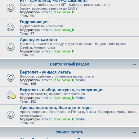
KIT - самолёты, РЕТРО-самолеты
Самолёты, собранные из KIT - наборов; ретро-самолеты
(ориентировочно, выпуска до 1950 г)
Модераторы:
smixer
,
lt.ak
,
vova_k
Темы:
66
Гидроавиация
Гидросамолеты и амфибии
Модераторы:
smixer
,
lt.ak
,
vova_k
Темы:
47
Арендуем самолёт
Как взять самолёт в аренду в других странах. Что для этого нужно.
Отчёты, мнения, опыт
Модераторы:
smixer
,
lt.ak
,
vova_k
Темы:
95
Вертолетный раздел
Вертолет - учимся летать
Вопросы, свзанные с обучением на вертолете.
Модераторы:
smixer
,
lt.ak
,
vova_k
,
Misha
Темы:
159
Вертолет - выбор, покупка, эксплуатация
Выбор вертолета, покупка, эксплуатация.
Модераторы:
smixer
,
lt.ak
,
vova_k
,
Misha
Темы:
291
Аренда вертолета, Вертолет и горы
Аренда вертолета без пилота, в РФ, за рубежом. Маршруты, места, цены,
рекомендации.
Модераторы:
smixer
,
lt.ak
,
vova_k
,
Misha
Темы:
95
Учимся летать