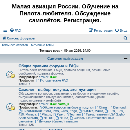
Малая авиация России. Обучение на
Пилота-любителя. Обсуждение
самолётов. Регистрация.
FAQ
Регистрация
Вход
Список форумов
Темы без ответов
Активные темы
о
Текущее время: 09 авг 2026, 14:00
и
Самолетный раздел
с
Общие правила форума и FAQи
к
Читать всем новичкам. FAQи, правила общения, размещения
сообщений, политика форума.
Модераторы:
smixer
,
lt.ak
Подфорум:
Исторические FAQ
Темы:
7
Самолет - выбор, покупка, эксплуатация
Обсуждение вопросов, связанных с выбором и владением серийно
выпускающимися (выпускавшимися) самолетами (кроме
гидросамолетов и амфибий)
Модераторы:
smixer
,
lt.ak
,
vova_k
Подфорумы:
Общие вопросы выбора и покупки
,
Cirrus
,
Diamond
,
Пилотажники: Extra, Pitts, Giles, Edge
,
HUSKY, Maule
,
L-29, L-39, L-
410, Morava
,
Pilatus
,
Piper
,
Tecnam
,
Представители LSA (Light-
Sport Aircraft)
,
Як-18Т
,
Як-5Х
,
Остальные отечественные
самолёты
,
Деловая (бизнес) авиация
Темы:
425