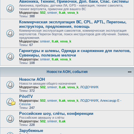
Авионика, Тюнинг, Примочки, Доп. баки, Спас. системы
Авионика, приборы, датчики ЛА, GPS - навигация, тюнинг самолета,
тюнинг вертолета, примочки для вашего ВС
Модераторы:
502
,
smixer
,
lt.ak
,
vova_k
Темы:
388
Коммерческая эксплуатация ВС, CPL, APTL, Перегоны,
инструктора, предложения, помощь
Коммерческая эксплуатация самолетов, коммерческая эксплуатация
вертолетов. Перегон бортов, поиск инструкторов для обучения. Заявки,
предложения.
Модераторы:
smixer
,
lt.ak
,
vova_k
Темы:
67
Гарнитуры и шлемы, Одежда и снаряжение для пилотов,
Сувениры, полезные мелочи
Модераторы:
smixer
,
lt.ak
,
vova_k
Темы:
108
Новости АОН, события
Новости АОН
Новости авиации общего назначения
Модераторы:
502
,
smixer
,
lt.ak
,
vova_k
,
ЛОДОЧНИК
Темы:
372
PilotTV
Модераторы:
502
,
smixer
,
lt.ak
,
vova_k
,
ЛОДОЧНИК
,
Александр E -
Cessna
Темы:
247
Российские шоу, слёты, конференции
Российские авиашоу и слёты
Модераторы:
502
,
smixer
,
lt.ak
Темы:
228
Зарубежные