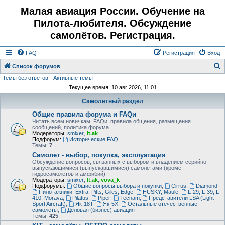
Малая авиация России. Обучение на
Пилота-любителя. Обсуждение
самолётов. Регистрация.
FAQ
Регистрация
Вход
Список форумов
Темы без ответов
Активные темы
о
Текущее время: 10 авг 2026, 11:01
и
Самолетный раздел
с
Общие правила форума и FAQи
к
Читать всем новичкам. FAQи, правила общения, размещения
сообщений, политика форума.
Модераторы:
smixer
,
lt.ak
Подфорум:
Исторические FAQ
Темы:
7
Самолет - выбор, покупка, эксплуатация
Обсуждение вопросов, связанных с выбором и владением серийно
выпускающимися (выпускавшимися) самолетами (кроме
гидросамолетов и амфибий)
Модераторы:
smixer
,
lt.ak
,
vova_k
Подфорумы:
Общие вопросы выбора и покупки
,
Cirrus
,
Diamond
,
Пилотажники: Extra, Pitts, Giles, Edge
,
HUSKY, Maule
,
L-29, L-39, L-
410, Morava
,
Pilatus
,
Piper
,
Tecnam
,
Представители LSA (Light-
Sport Aircraft)
,
Як-18Т
,
Як-5Х
,
Остальные отечественные
самолёты
,
Деловая (бизнес) авиация
Темы:
425