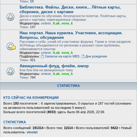
Темы:
10
Библиотека. Файлы. Диски, книги... Лётные карты,
сборники, диски с картами
Диски и книги по обучению, безопасности полетов. Полётные карты,
диски с картами, навигационные сборники
Модераторы:
smixer
,
lt.ak
,
vova_k
Темы:
147
Наш портал. Наша курилка. Участники, ассоциации.
Вопросы, обсуждения
Расскажи о себе, узнай об участниках форума. Также в этом раздееле
АОНовцы объединяются по регионам и решают свои проблемы,
обмениваются опытом.
Модераторы:
smixer
,
lt.ak
,
vova_k
Подфорумы:
Записки на карте МВЗ
,
Дни рождения
Темы:
421
Авиационный флуд, флейм, юмор
Бла бла бла на авиационную тему
Модераторы:
smixer
,
lt.ak
,
vova_k
Темы:
784
СТАТИСТИКА
КТО СЕЙЧАС НА КОНФЕРЕНЦИИ
Всего
193
посетителя :: 6 зарегистрированных, 0 скрытых и 187 гостей (основано
на активности пользователей за последние 5 минут)
Больше всего посетителей (
8033
) здесь было 06 апр 2026, 22:06
СТАТИСТИКА
Всего сообщений:
191314
• Всего тем:
11514
• Всего пользователей:
9422
• Новый
пользователь:
vinolet