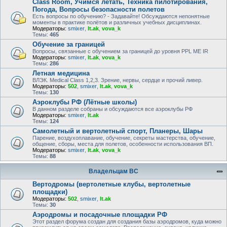
Class Room, Учимся летать, Техника пилотирования,
Погода, Вопросы безопасности полетов
Есть вопросы по обучению? - Задавайте! Обсуждаются непонятные
моменты в практике полётов и различных учебных дисциплинах.
Модераторы:
smixer
,
lt.ak
,
vova_k
Темы:
465
Обучение за границей
Вопросы, связанные с обучением за границей до уровня PPL ME IR
Модераторы:
smixer
,
lt.ak
,
vova_k
Темы:
286
Летная медицина
ВЛЭК. Medical Class 1,2,3. Зрение, нервы, сердце и прочий ливер.
Модераторы:
502
,
smixer
,
lt.ak
,
vova_k
Темы:
130
Аэроклубы РФ (Лётные школы)
В данном разделе собраны и обсуждаются все аэроклубы РФ
Модераторы:
smixer
,
lt.ak
Темы:
124
Самолетный и вертолетный спорт, Планеры, Шары
Парение, воздухоплавание, обучение, секреты мастерства, обучение,
общение, сборы, места для полетов, особенности использования ВП.
Модераторы:
smixer
,
lt.ak
,
vova_k
Темы:
88
Владельцам ВС
Вертодромы (вертолетные клубы, вертолетные
площадки)
Модераторы:
502
,
smixer
,
lt.ak
Темы:
30
Аэродромы и посадочные площадки РФ
Этот раздел форума создан для создания базы аэродромов, куда можно