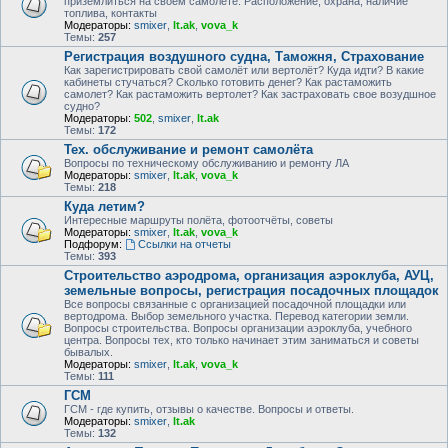
приземлиться на своем самолете. Расположение, охрана, наличие
топлива, контакты
Модераторы:
smixer
,
lt.ak
,
vova_k
Темы:
257
Регистрация воздушного судна, Таможня, Страхование
Как зарегистрировать свой самолёт или вертолёт? Куда идти? В какие
кабинеты стучаться? Сколько готовить денег? Как растаможить
самолет? Как растаможить вертолет? Как застраховать свое возудшное
судно?
Модераторы:
502
,
smixer
,
lt.ak
Темы:
172
Тех. обслуживание и ремонт самолёта
Вопросы по техническому обслуживанию и ремонту ЛА
Модераторы:
smixer
,
lt.ak
,
vova_k
Темы:
218
Куда летим?
Интересные маршруты полёта, фотоотчёты, советы
Модераторы:
smixer
,
lt.ak
,
vova_k
Подфорум:
Ссылки на отчеты
Темы:
393
Строительство аэродрома, организация аэроклуба, АУЦ,
земельные вопросы, регистрация посадочных площадок
Все вопросы связанные с организацией посадочной площадки или
вертодрома. Выбор земельного участка. Перевод категории земли.
Вопросы строительства. Вопросы организации аэроклуба, учебного
центра. Вопросы тех, кто только начинает этим заниматься и советы
бывалых.
Модераторы:
smixer
,
lt.ak
,
vova_k
Темы:
111
ГСМ
ГСМ - где купить, отзывы о качестве. Вопросы и ответы.
Модераторы:
smixer
,
lt.ak
Темы:
132