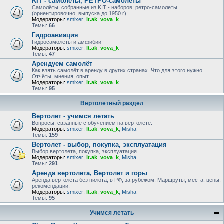
KIT - самолёты, РЕТРО-самолеты
Самолёты, собранные из KIT - наборов; ретро-самолеты
(ориентировочно, выпуска до 1950 г)
Модераторы:
smixer
,
lt.ak
,
vova_k
Темы:
66
Гидроавиация
Гидросамолеты и амфибии
Модераторы:
smixer
,
lt.ak
,
vova_k
Темы:
47
Арендуем самолёт
Как взять самолёт в аренду в других странах. Что для этого нужно.
Отчёты, мнения, опыт
Модераторы:
smixer
,
lt.ak
,
vova_k
Темы:
95
Вертолетный раздел
Вертолет - учимся летать
Вопросы, свзанные с обучением на вертолете.
Модераторы:
smixer
,
lt.ak
,
vova_k
,
Misha
Темы:
159
Вертолет - выбор, покупка, эксплуатация
Выбор вертолета, покупка, эксплуатация.
Модераторы:
smixer
,
lt.ak
,
vova_k
,
Misha
Темы:
291
Аренда вертолета, Вертолет и горы
Аренда вертолета без пилота, в РФ, за рубежом. Маршруты, места, цены,
рекомендации.
Модераторы:
smixer
,
lt.ak
,
vova_k
,
Misha
Темы:
95
Учимся летать