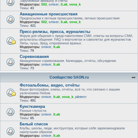
Зарубежные авиашоу и слёты
Модераторы:
502
,
smixer
,
lt.ak
,
vova_k
Темы:
43
Авиационные происшествия
Предпосылки к летным происшествиям, летные происшествия
Модераторы:
502
,
smixer
,
lt.ak
,
vova_k
Темы:
421
Пресс-релизы, пресса, журналисты
Форум для общения с представителями СМИ, ответы на вопросы СМИ,
результаты общения. FAQ о вертолетах и самолетах для журналистов.
Ляпы, чушь, бред, откровенное вранье.
Модераторы:
smixer
,
lt.ak
Темы:
79
Соревнования
Авиационные соревнования. Календарь, отчёты, обсуждение
Модераторы:
smixer
,
lt.ak
Темы:
73
Сообщество SAON.ru
Фотоальбомы, видео, отчёты
Ваши фотографии, клипы, отчёты, всё то, что связано с вашим
увлечением Небом.
Модераторы:
smixer
,
lt.ak
,
vova_k
,
piloterrr
Темы:
491
Кунсткамера
Разные глупости.
Модераторы:
smixer
,
lt.ak
Темы:
65
Белый список
Клубы, школы, люди, инструктора, которые себя зарекомендовали
наилучшим образом.
Модераторы:
smixer
,
lt.ak