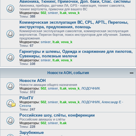
Авионика, Тюнинг, Примочки, Доп. баки, Спас. системы
Авионика, приборы, датчики ЛА, GPS - навигация, тюнинг самолета,
тюнинг вертолета, примочки для вашего ВС
Модераторы:
502
,
smixer
,
lt.ak
,
vova_k
Темы:
388
Коммерческая эксплуатация ВС, CPL, APTL, Перегоны,
инструктора, предложения, помощь
Коммерческая эксплуатация самолетов, коммерческая эксплуатация
вертолетов. Перегон бортов, поиск инструкторов для обучения. Заявки,
предложения.
Модераторы:
smixer
,
lt.ak
,
vova_k
Темы:
67
Гарнитуры и шлемы, Одежда и снаряжение для пилотов,
Сувениры, полезные мелочи
Модераторы:
smixer
,
lt.ak
,
vova_k
Темы:
108
Новости АОН, события
Новости АОН
Новости авиации общего назначения
Модераторы:
502
,
smixer
,
lt.ak
,
vova_k
,
ЛОДОЧНИК
Темы:
372
PilotTV
Модераторы:
502
,
smixer
,
lt.ak
,
vova_k
,
ЛОДОЧНИК
,
Александр E -
Cessna
Темы:
247
Российские шоу, слёты, конференции
Российские авиашоу и слёты
Модераторы:
502
,
smixer
,
lt.ak
Темы:
228
Зарубежные