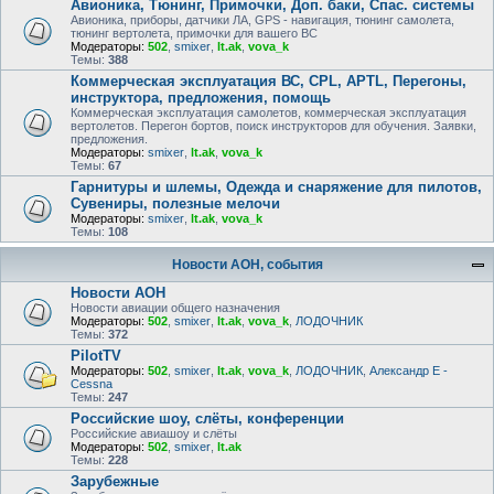
Авионика, Тюнинг, Примочки, Доп. баки, Спас. системы
Авионика, приборы, датчики ЛА, GPS - навигация, тюнинг самолета,
тюнинг вертолета, примочки для вашего ВС
Модераторы:
502
,
smixer
,
lt.ak
,
vova_k
Темы:
388
Коммерческая эксплуатация ВС, CPL, APTL, Перегоны,
инструктора, предложения, помощь
Коммерческая эксплуатация самолетов, коммерческая эксплуатация
вертолетов. Перегон бортов, поиск инструкторов для обучения. Заявки,
предложения.
Модераторы:
smixer
,
lt.ak
,
vova_k
Темы:
67
Гарнитуры и шлемы, Одежда и снаряжение для пилотов,
Сувениры, полезные мелочи
Модераторы:
smixer
,
lt.ak
,
vova_k
Темы:
108
Новости АОН, события
Новости АОН
Новости авиации общего назначения
Модераторы:
502
,
smixer
,
lt.ak
,
vova_k
,
ЛОДОЧНИК
Темы:
372
PilotTV
Модераторы:
502
,
smixer
,
lt.ak
,
vova_k
,
ЛОДОЧНИК
,
Александр E -
Cessna
Темы:
247
Российские шоу, слёты, конференции
Российские авиашоу и слёты
Модераторы:
502
,
smixer
,
lt.ak
Темы:
228
Зарубежные