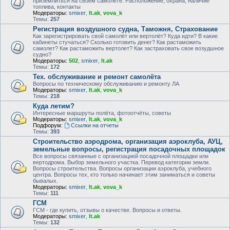
приземлиться на своем самолете. Расположение, охрана, наличие
топлива, контакты
Модераторы:
smixer
,
lt.ak
,
vova_k
Темы:
257
Регистрация воздушного судна, Таможня, Страхование
Как зарегистрировать свой самолёт или вертолёт? Куда идти? В какие
кабинеты стучаться? Сколько готовить денег? Как растаможить
самолет? Как растаможить вертолет? Как застраховать свое возудшное
судно?
Модераторы:
502
,
smixer
,
lt.ak
Темы:
172
Тех. обслуживание и ремонт самолёта
Вопросы по техническому обслуживанию и ремонту ЛА
Модераторы:
smixer
,
lt.ak
,
vova_k
Темы:
218
Куда летим?
Интересные маршруты полёта, фотоотчёты, советы
Модераторы:
smixer
,
lt.ak
,
vova_k
Подфорум:
Ссылки на отчеты
Темы:
393
Строительство аэродрома, организация аэроклуба, АУЦ,
земельные вопросы, регистрация посадочных площадок
Все вопросы связанные с организацией посадочной площадки или
вертодрома. Выбор земельного участка. Перевод категории земли.
Вопросы строительства. Вопросы организации аэроклуба, учебного
центра. Вопросы тех, кто только начинает этим заниматься и советы
бывалых.
Модераторы:
smixer
,
lt.ak
,
vova_k
Темы:
111
ГСМ
ГСМ - где купить, отзывы о качестве. Вопросы и ответы.
Модераторы:
smixer
,
lt.ak
Темы:
132