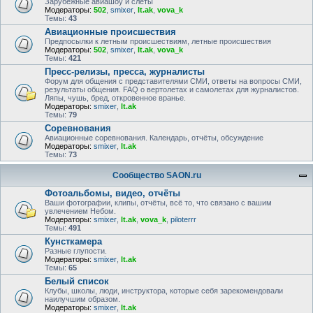
Зарубежные авиашоу и слёты
Модераторы:
502
,
smixer
,
lt.ak
,
vova_k
Темы:
43
Авиационные происшествия
Предпосылки к летным происшествиям, летные происшествия
Модераторы:
502
,
smixer
,
lt.ak
,
vova_k
Темы:
421
Пресс-релизы, пресса, журналисты
Форум для общения с представителями СМИ, ответы на вопросы СМИ,
результаты общения. FAQ о вертолетах и самолетах для журналистов.
Ляпы, чушь, бред, откровенное вранье.
Модераторы:
smixer
,
lt.ak
Темы:
79
Соревнования
Авиационные соревнования. Календарь, отчёты, обсуждение
Модераторы:
smixer
,
lt.ak
Темы:
73
Сообщество SAON.ru
Фотоальбомы, видео, отчёты
Ваши фотографии, клипы, отчёты, всё то, что связано с вашим
увлечением Небом.
Модераторы:
smixer
,
lt.ak
,
vova_k
,
piloterrr
Темы:
491
Кунсткамера
Разные глупости.
Модераторы:
smixer
,
lt.ak
Темы:
65
Белый список
Клубы, школы, люди, инструктора, которые себя зарекомендовали
наилучшим образом.
Модераторы:
smixer
,
lt.ak