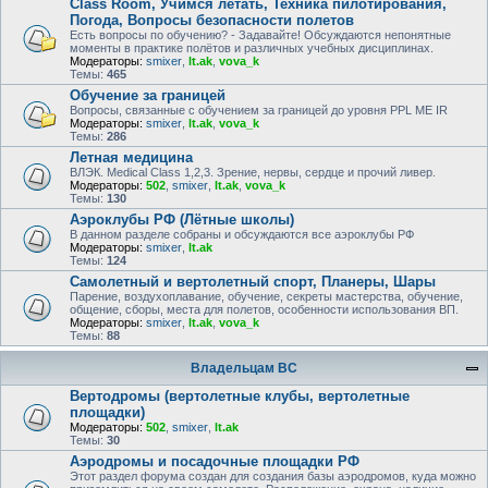
Class Room, Учимся летать, Техника пилотирования,
Погода, Вопросы безопасности полетов
Есть вопросы по обучению? - Задавайте! Обсуждаются непонятные
моменты в практике полётов и различных учебных дисциплинах.
Модераторы:
smixer
,
lt.ak
,
vova_k
Темы:
465
Обучение за границей
Вопросы, связанные с обучением за границей до уровня PPL ME IR
Модераторы:
smixer
,
lt.ak
,
vova_k
Темы:
286
Летная медицина
ВЛЭК. Medical Class 1,2,3. Зрение, нервы, сердце и прочий ливер.
Модераторы:
502
,
smixer
,
lt.ak
,
vova_k
Темы:
130
Аэроклубы РФ (Лётные школы)
В данном разделе собраны и обсуждаются все аэроклубы РФ
Модераторы:
smixer
,
lt.ak
Темы:
124
Самолетный и вертолетный спорт, Планеры, Шары
Парение, воздухоплавание, обучение, секреты мастерства, обучение,
общение, сборы, места для полетов, особенности использования ВП.
Модераторы:
smixer
,
lt.ak
,
vova_k
Темы:
88
Владельцам ВС
Вертодромы (вертолетные клубы, вертолетные
площадки)
Модераторы:
502
,
smixer
,
lt.ak
Темы:
30
Аэродромы и посадочные площадки РФ
Этот раздел форума создан для создания базы аэродромов, куда можно