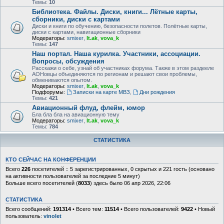
Темы:
10
Библиотека. Файлы. Диски, книги... Лётные карты,
сборники, диски с картами
Диски и книги по обучению, безопасности полетов. Полётные карты,
диски с картами, навигационные сборники
Модераторы:
smixer
,
lt.ak
,
vova_k
Темы:
147
Наш портал. Наша курилка. Участники, ассоциации.
Вопросы, обсуждения
Расскажи о себе, узнай об участниках форума. Также в этом раздееле
АОНовцы объединяются по регионам и решают свои проблемы,
обмениваются опытом.
Модераторы:
smixer
,
lt.ak
,
vova_k
Подфорумы:
Записки на карте МВЗ
,
Дни рождения
Темы:
421
Авиационный флуд, флейм, юмор
Бла бла бла на авиационную тему
Модераторы:
smixer
,
lt.ak
,
vova_k
Темы:
784
СТАТИСТИКА
КТО СЕЙЧАС НА КОНФЕРЕНЦИИ
Всего
226
посетителей :: 5 зарегистрированных, 0 скрытых и 221 гость (основано
на активности пользователей за последние 5 минут)
Больше всего посетителей (
8033
) здесь было 06 апр 2026, 22:06
СТАТИСТИКА
Всего сообщений:
191314
• Всего тем:
11514
• Всего пользователей:
9422
• Новый
пользователь:
vinolet