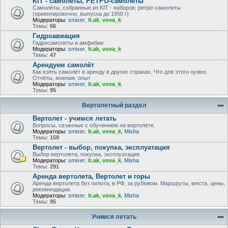
KIT - самолёты, РЕТРО-самолеты
Самолёты, собранные из KIT - наборов; ретро-самолеты
(ориентировочно, выпуска до 1950 г)
Модераторы:
smixer
,
lt.ak
,
vova_k
Темы:
66
Гидроавиация
Гидросамолеты и амфибии
Модераторы:
smixer
,
lt.ak
,
vova_k
Темы:
47
Арендуем самолёт
Как взять самолёт в аренду в других странах. Что для этого нужно.
Отчёты, мнения, опыт
Модераторы:
smixer
,
lt.ak
,
vova_k
Темы:
95
Вертолетный раздел
Вертолет - учимся летать
Вопросы, свзанные с обучением на вертолете.
Модераторы:
smixer
,
lt.ak
,
vova_k
,
Misha
Темы:
159
Вертолет - выбор, покупка, эксплуатация
Выбор вертолета, покупка, эксплуатация.
Модераторы:
smixer
,
lt.ak
,
vova_k
,
Misha
Темы:
291
Аренда вертолета, Вертолет и горы
Аренда вертолета без пилота, в РФ, за рубежом. Маршруты, места, цены,
рекомендации.
Модераторы:
smixer
,
lt.ak
,
vova_k
,
Misha
Темы:
95
Учимся летать