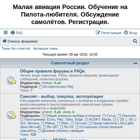
Малая авиация России. Обучение на
Пилота-любителя. Обсуждение
самолётов. Регистрация.
FAQ
Регистрация
Вход
Список форумов
Темы без ответов
Активные темы
о
Текущее время: 09 авг 2026, 16:05
и
Самолетный раздел
с
Общие правила форума и FAQи
к
Читать всем новичкам. FAQи, правила общения, размещения
сообщений, политика форума.
Модераторы:
smixer
,
lt.ak
Подфорум:
Исторические FAQ
Темы:
7
Самолет - выбор, покупка, эксплуатация
Обсуждение вопросов, связанных с выбором и владением серийно
выпускающимися (выпускавшимися) самолетами (кроме
гидросамолетов и амфибий)
Модераторы:
smixer
,
lt.ak
,
vova_k
Подфорумы:
Общие вопросы выбора и покупки
,
Cirrus
,
Diamond
,
Пилотажники: Extra, Pitts, Giles, Edge
,
HUSKY, Maule
,
L-29, L-39, L-
410, Morava
,
Pilatus
,
Piper
,
Tecnam
,
Представители LSA (Light-
Sport Aircraft)
,
Як-18Т
,
Як-5Х
,
Остальные отечественные
самолёты
,
Деловая (бизнес) авиация
Темы:
425