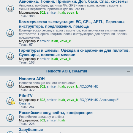
Авионика, Тюнинг, Примочки, Доп. баки, Спас. системы
Авионика, приборы, датчики ЛА, GPS - навигация, тюнинг самолета,
тюнинг вертолета, примочки для вашего ВС
Модераторы:
502
,
smixer
,
lt.ak
,
vova_k
Темы:
388
Коммерческая эксплуатация ВС, CPL, APTL, Перегоны,
инструктора, предложения, помощь
Коммерческая эксплуатация самолетов, коммерческая эксплуатация
вертолетов. Перегон бортов, поиск инструкторов для обучения. Заявки,
предложения.
Модераторы:
smixer
,
lt.ak
,
vova_k
Темы:
67
Гарнитуры и шлемы, Одежда и снаряжение для пилотов,
Сувениры, полезные мелочи
Модераторы:
smixer
,
lt.ak
,
vova_k
Темы:
108
Новости АОН, события
Новости АОН
Новости авиации общего назначения
Модераторы:
502
,
smixer
,
lt.ak
,
vova_k
,
ЛОДОЧНИК
Темы:
372
PilotTV
Модераторы:
502
,
smixer
,
lt.ak
,
vova_k
,
ЛОДОЧНИК
,
Александр E -
Cessna
Темы:
247
Российские шоу, слёты, конференции
Российские авиашоу и слёты
Модераторы:
502
,
smixer
,
lt.ak
Темы:
228
Зарубежные