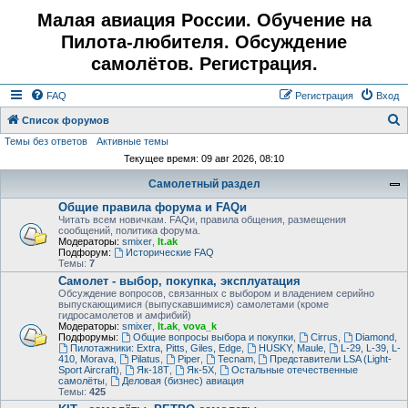
Малая авиация России. Обучение на
Пилота-любителя. Обсуждение
самолётов. Регистрация.
FAQ
Регистрация
Вход
Список форумов
Темы без ответов
Активные темы
о
Текущее время: 09 авг 2026, 08:10
и
Самолетный раздел
с
Общие правила форума и FAQи
к
Читать всем новичкам. FAQи, правила общения, размещения
сообщений, политика форума.
Модераторы:
smixer
,
lt.ak
Подфорум:
Исторические FAQ
Темы:
7
Самолет - выбор, покупка, эксплуатация
Обсуждение вопросов, связанных с выбором и владением серийно
выпускающимися (выпускавшимися) самолетами (кроме
гидросамолетов и амфибий)
Модераторы:
smixer
,
lt.ak
,
vova_k
Подфорумы:
Общие вопросы выбора и покупки
,
Cirrus
,
Diamond
,
Пилотажники: Extra, Pitts, Giles, Edge
,
HUSKY, Maule
,
L-29, L-39, L-
410, Morava
,
Pilatus
,
Piper
,
Tecnam
,
Представители LSA (Light-
Sport Aircraft)
,
Як-18Т
,
Як-5Х
,
Остальные отечественные
самолёты
,
Деловая (бизнес) авиация
Темы:
425