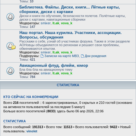
Темы:
10
Библиотека. Файлы. Диски, книги... Лётные карты,
сборники, диски с картами
Диски и книги по обучению, безопасности полетов. Полётные карты,
диски с картами, навигационные сборники
Модераторы:
smixer
,
lt.ak
,
vova_k
Темы:
147
Наш портал. Наша курилка. Участники, ассоциации.
Вопросы, обсуждения
Расскажи о себе, узнай об участниках форума. Также в этом раздееле
АОНовцы объединяются по регионам и решают свои проблемы,
обмениваются опытом.
Модераторы:
smixer
,
lt.ak
,
vova_k
Подфорумы:
Записки на карте МВЗ
,
Дни рождения
Темы:
421
Авиационный флуд, флейм, юмор
Бла бла бла на авиационную тему
Модераторы:
smixer
,
lt.ak
,
vova_k
Темы:
784
СТАТИСТИКА
КТО СЕЙЧАС НА КОНФЕРЕНЦИИ
Всего
216
посетителей :: 6 зарегистрированных, 0 скрытых и 210 гостей (основано
на активности пользователей за последние 5 минут)
Больше всего посетителей (
8033
) здесь было 06 апр 2026, 22:06
СТАТИСТИКА
Всего сообщений:
191313
• Всего тем:
11513
• Всего пользователей:
9422
• Новый
пользователь:
vinolet