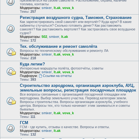
приземлиться на своем самолете. Расположение, охрана, наличие
топлива, контакты
Модераторы:
smixer
,
lt.ak
,
vova_k
Темы:
257
Регистрация воздушного судна, Таможня, Страхование
Как зарегистрировать свой самолёт или вертолёт? Куда идти? В какие
кабинеты стучаться? Сколько готовить денег? Как растаможить
самолет? Как растаможить вертолет? Как застраховать свое возудшное
судно?
Модераторы:
502
,
smixer
,
lt.ak
Темы:
172
Тех. обслуживание и ремонт самолёта
Вопросы по техническому обслуживанию и ремонту ЛА
Модераторы:
smixer
,
lt.ak
,
vova_k
Темы:
218
Куда летим?
Интересные маршруты полёта, фотоотчёты, советы
Модераторы:
smixer
,
lt.ak
,
vova_k
Подфорум:
Ссылки на отчеты
Темы:
393
Строительство аэродрома, организация аэроклуба, АУЦ,
земельные вопросы, регистрация посадочных площадок
Все вопросы связанные с организацией посадочной площадки или
вертодрома. Выбор земельного участка. Перевод категории земли.
Вопросы строительства. Вопросы организации аэроклуба, учебного
центра. Вопросы тех, кто только начинает этим заниматься и советы
бывалых.
Модераторы:
smixer
,
lt.ak
,
vova_k
Темы:
111
ГСМ
ГСМ - где купить, отзывы о качестве. Вопросы и ответы.
Модераторы:
smixer
,
lt.ak
Темы:
132