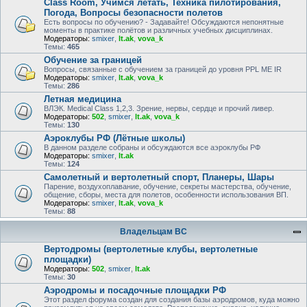
Class Room, Учимся летать, Техника пилотирования,
Погода, Вопросы безопасности полетов
Есть вопросы по обучению? - Задавайте! Обсуждаются непонятные
моменты в практике полётов и различных учебных дисциплинах.
Модераторы:
smixer
,
lt.ak
,
vova_k
Темы:
465
Обучение за границей
Вопросы, связанные с обучением за границей до уровня PPL ME IR
Модераторы:
smixer
,
lt.ak
,
vova_k
Темы:
286
Летная медицина
ВЛЭК. Medical Class 1,2,3. Зрение, нервы, сердце и прочий ливер.
Модераторы:
502
,
smixer
,
lt.ak
,
vova_k
Темы:
130
Аэроклубы РФ (Лётные школы)
В данном разделе собраны и обсуждаются все аэроклубы РФ
Модераторы:
smixer
,
lt.ak
Темы:
124
Самолетный и вертолетный спорт, Планеры, Шары
Парение, воздухоплавание, обучение, секреты мастерства, обучение,
общение, сборы, места для полетов, особенности использования ВП.
Модераторы:
smixer
,
lt.ak
,
vova_k
Темы:
88
Владельцам ВС
Вертодромы (вертолетные клубы, вертолетные
площадки)
Модераторы:
502
,
smixer
,
lt.ak
Темы:
30
Аэродромы и посадочные площадки РФ
Этот раздел форума создан для создания базы аэродромов, куда можно