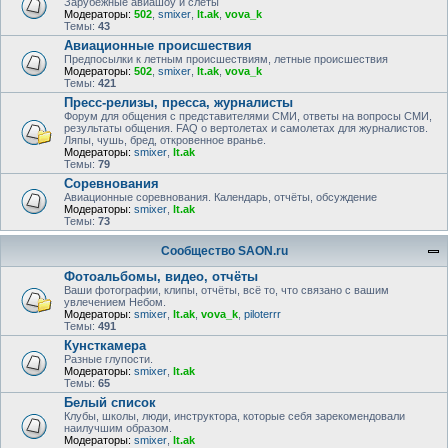
Зарубежные авиашоу и слёты
Модераторы:
502
,
smixer
,
lt.ak
,
vova_k
Темы:
43
Авиационные происшествия
Предпосылки к летным происшествиям, летные происшествия
Модераторы:
502
,
smixer
,
lt.ak
,
vova_k
Темы:
421
Пресс-релизы, пресса, журналисты
Форум для общения с представителями СМИ, ответы на вопросы СМИ,
результаты общения. FAQ о вертолетах и самолетах для журналистов.
Ляпы, чушь, бред, откровенное вранье.
Модераторы:
smixer
,
lt.ak
Темы:
79
Соревнования
Авиационные соревнования. Календарь, отчёты, обсуждение
Модераторы:
smixer
,
lt.ak
Темы:
73
Сообщество SAON.ru
Фотоальбомы, видео, отчёты
Ваши фотографии, клипы, отчёты, всё то, что связано с вашим
увлечением Небом.
Модераторы:
smixer
,
lt.ak
,
vova_k
,
piloterrr
Темы:
491
Кунсткамера
Разные глупости.
Модераторы:
smixer
,
lt.ak
Темы:
65
Белый список
Клубы, школы, люди, инструктора, которые себя зарекомендовали
наилучшим образом.
Модераторы:
smixer
,
lt.ak