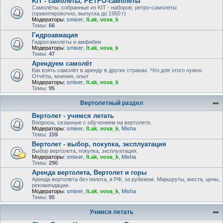
KIT - самолёты, РЕТРО-самолеты
Самолёты, собранные из KIT - наборов; ретро-самолеты
(ориентировочно, выпуска до 1950 г)
Модераторы:
smixer
,
lt.ak
,
vova_k
Темы:
66
Гидроавиация
Гидросамолеты и амфибии
Модераторы:
smixer
,
lt.ak
,
vova_k
Темы:
47
Арендуем самолёт
Как взять самолёт в аренду в других странах. Что для этого нужно.
Отчёты, мнения, опыт
Модераторы:
smixer
,
lt.ak
,
vova_k
Темы:
95
Вертолетный раздел
Вертолет - учимся летать
Вопросы, свзанные с обучением на вертолете.
Модераторы:
smixer
,
lt.ak
,
vova_k
,
Misha
Темы:
159
Вертолет - выбор, покупка, эксплуатация
Выбор вертолета, покупка, эксплуатация.
Модераторы:
smixer
,
lt.ak
,
vova_k
,
Misha
Темы:
290
Аренда вертолета, Вертолет и горы
Аренда вертолета без пилота, в РФ, за рубежом. Маршруты, места, цены,
рекомендации.
Модераторы:
smixer
,
lt.ak
,
vova_k
,
Misha
Темы:
95
Учимся летать