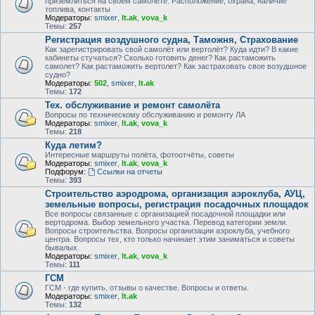
приземлиться на своем самолете. Расположение, охрана, наличие
топлива, контакты
Модераторы:
smixer
,
lt.ak
,
vova_k
Темы:
257
Регистрация воздушного судна, Таможня, Страхование
Как зарегистрировать свой самолёт или вертолёт? Куда идти? В какие
кабинеты стучаться? Сколько готовить денег? Как растаможить
самолет? Как растаможить вертолет? Как застраховать свое возудшное
судно?
Модераторы:
502
,
smixer
,
lt.ak
Темы:
172
Тех. обслуживание и ремонт самолёта
Вопросы по техническому обслуживанию и ремонту ЛА
Модераторы:
smixer
,
lt.ak
,
vova_k
Темы:
218
Куда летим?
Интересные маршруты полёта, фотоотчёты, советы
Модераторы:
smixer
,
lt.ak
,
vova_k
Подфорум:
Ссылки на отчеты
Темы:
393
Строительство аэродрома, организация аэроклуба, АУЦ,
земельные вопросы, регистрация посадочных площадок
Все вопросы связанные с организацией посадочной площадки или
вертодрома. Выбор земельного участка. Перевод категории земли.
Вопросы строительства. Вопросы организации аэроклуба, учебного
центра. Вопросы тех, кто только начинает этим заниматься и советы
бывалых.
Модераторы:
smixer
,
lt.ak
,
vova_k
Темы:
111
ГСМ
ГСМ - где купить, отзывы о качестве. Вопросы и ответы.
Модераторы:
smixer
,
lt.ak
Темы:
132