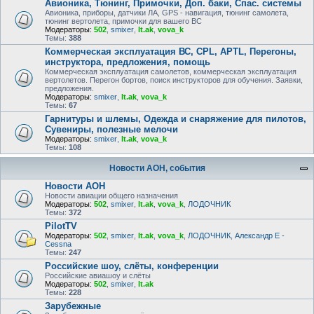
Авионика, Тюнинг, Примочки, Доп. баки, Спас. системы
Авионика, приборы, датчики ЛА, GPS - навигация, тюнинг самолета,
тюнинг вертолета, примочки для вашего ВС
Модераторы:
502
,
smixer
,
lt.ak
,
vova_k
Темы:
388
Коммерческая эксплуатация ВС, CPL, APTL, Перегоны,
инструктора, предложения, помощь
Коммерческая эксплуатация самолетов, коммерческая эксплуатация
вертолетов. Перегон бортов, поиск инструкторов для обучения. Заявки,
предложения.
Модераторы:
smixer
,
lt.ak
,
vova_k
Темы:
67
Гарнитуры и шлемы, Одежда и снаряжение для пилотов,
Сувениры, полезные мелочи
Модераторы:
smixer
,
lt.ak
,
vova_k
Темы:
108
Новости АОН, события
Новости АОН
Новости авиации общего назначения
Модераторы:
502
,
smixer
,
lt.ak
,
vova_k
,
ЛОДОЧНИК
Темы:
372
PilotTV
Модераторы:
502
,
smixer
,
lt.ak
,
vova_k
,
ЛОДОЧНИК
,
Александр E -
Cessna
Темы:
247
Российские шоу, слёты, конференции
Российские авиашоу и слёты
Модераторы:
502
,
smixer
,
lt.ak
Темы:
228
Зарубежные