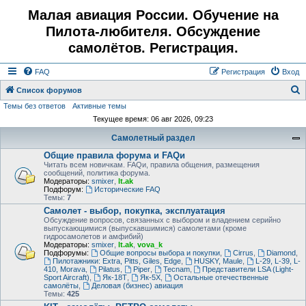
Малая авиация России. Обучение на
Пилота-любителя. Обсуждение
самолётов. Регистрация.
FAQ
Регистрация
Вход
Список форумов
Темы без ответов
Активные темы
о
Текущее время: 06 авг 2026, 09:23
и
Самолетный раздел
с
Общие правила форума и FAQи
к
Читать всем новичкам. FAQи, правила общения, размещения
сообщений, политика форума.
Модераторы:
smixer
,
lt.ak
Подфорум:
Исторические FAQ
Темы:
7
Самолет - выбор, покупка, эксплуатация
Обсуждение вопросов, связанных с выбором и владением серийно
выпускающимися (выпускавшимися) самолетами (кроме
гидросамолетов и амфибий)
Модераторы:
smixer
,
lt.ak
,
vova_k
Подфорумы:
Общие вопросы выбора и покупки
,
Cirrus
,
Diamond
,
Пилотажники: Extra, Pitts, Giles, Edge
,
HUSKY, Maule
,
L-29, L-39, L-
410, Morava
,
Pilatus
,
Piper
,
Tecnam
,
Представители LSA (Light-
Sport Aircraft)
,
Як-18Т
,
Як-5Х
,
Остальные отечественные
самолёты
,
Деловая (бизнес) авиация
Темы:
425