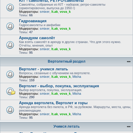
KIT - самолёты, РЕТРО-самолеты
Самолёты, собранные из KIT - наборов; ретро-самолеты
(ориентировочно, выпуска до 1950 г)
Модераторы:
smixer
,
lt.ak
,
vova_k
Темы:
66
Гидроавиация
Гидросамолеты и амфибии
Модераторы:
smixer
,
lt.ak
,
vova_k
Темы:
47
Арендуем самолёт
Как взять самолёт в аренду в других странах. Что для этого нужно.
Отчёты, мнения, опыт
Модераторы:
smixer
,
lt.ak
,
vova_k
Темы:
95
Вертолетный раздел
Вертолет - учимся летать
Вопросы, свзанные с обучением на вертолете.
Модераторы:
smixer
,
lt.ak
,
vova_k
,
Misha
Темы:
159
Вертолет - выбор, покупка, эксплуатация
Выбор вертолета, покупка, эксплуатация.
Модераторы:
smixer
,
lt.ak
,
vova_k
,
Misha
Темы:
290
Аренда вертолета, Вертолет и горы
Аренда вертолета без пилота, в РФ, за рубежом. Маршруты, места, цены,
рекомендации.
Модераторы:
smixer
,
lt.ak
,
vova_k
,
Misha
Темы:
95
Учимся летать