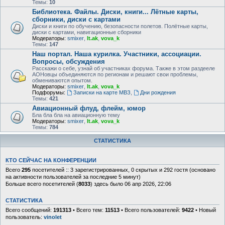
Темы:
10
Библиотека. Файлы. Диски, книги... Лётные карты,
сборники, диски с картами
Диски и книги по обучению, безопасности полетов. Полётные карты,
диски с картами, навигационные сборники
Модераторы:
smixer
,
lt.ak
,
vova_k
Темы:
147
Наш портал. Наша курилка. Участники, ассоциации.
Вопросы, обсуждения
Расскажи о себе, узнай об участниках форума. Также в этом раздееле
АОНовцы объединяются по регионам и решают свои проблемы,
обмениваются опытом.
Модераторы:
smixer
,
lt.ak
,
vova_k
Подфорумы:
Записки на карте МВЗ
,
Дни рождения
Темы:
421
Авиационный флуд, флейм, юмор
Бла бла бла на авиационную тему
Модераторы:
smixer
,
lt.ak
,
vova_k
Темы:
784
СТАТИСТИКА
КТО СЕЙЧАС НА КОНФЕРЕНЦИИ
Всего
295
посетителей :: 3 зарегистрированных, 0 скрытых и 292 гостя (основано
на активности пользователей за последние 5 минут)
Больше всего посетителей (
8033
) здесь было 06 апр 2026, 22:06
СТАТИСТИКА
Всего сообщений:
191313
• Всего тем:
11513
• Всего пользователей:
9422
• Новый
пользователь:
vinolet