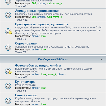
Зарубежные авиашоу и слёты
Модераторы:
502
,
smixer
,
lt.ak
,
vova_k
Темы:
43
Авиационные происшествия
Предпосылки к летным происшествиям, летные происшествия
Модераторы:
502
,
smixer
,
lt.ak
,
vova_k
Темы:
421
Пресс-релизы, пресса, журналисты
Форум для общения с представителями СМИ, ответы на вопросы СМИ,
результаты общения. FAQ о вертолетах и самолетах для журналистов.
Ляпы, чушь, бред, откровенное вранье.
Модераторы:
smixer
,
lt.ak
Темы:
79
Соревнования
Авиационные соревнования. Календарь, отчёты, обсуждение
Модераторы:
smixer
,
lt.ak
Темы:
73
Сообщество SAON.ru
Фотоальбомы, видео, отчёты
Ваши фотографии, клипы, отчёты, всё то, что связано с вашим
увлечением Небом.
Модераторы:
smixer
,
lt.ak
,
vova_k
,
piloterrr
Темы:
491
Кунсткамера
Разные глупости.
Модераторы:
smixer
,
lt.ak
Темы:
65
Белый список
Клубы, школы, люди, инструктора, которые себя зарекомендовали
наилучшим образом.
Модераторы:
smixer
,
lt.ak