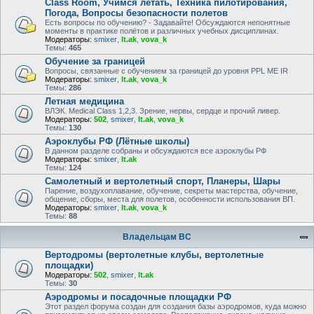
Class Room, Учимся летать, Техника пилотирования,
Погода, Вопросы безопасности полетов
Есть вопросы по обучению? - Задавайте! Обсуждаются непонятные
моменты в практике полётов и различных учебных дисциплинах.
Модераторы:
smixer
,
lt.ak
,
vova_k
Темы:
465
Обучение за границей
Вопросы, связанные с обучением за границей до уровня PPL ME IR
Модераторы:
smixer
,
lt.ak
,
vova_k
Темы:
286
Летная медицина
ВЛЭК. Medical Class 1,2,3. Зрение, нервы, сердце и прочий ливер.
Модераторы:
502
,
smixer
,
lt.ak
,
vova_k
Темы:
130
Аэроклубы РФ (Лётные школы)
В данном разделе собраны и обсуждаются все аэроклубы РФ
Модераторы:
smixer
,
lt.ak
Темы:
124
Самолетный и вертолетный спорт, Планеры, Шары
Парение, воздухоплавание, обучение, секреты мастерства, обучение,
общение, сборы, места для полетов, особенности использования ВП.
Модераторы:
smixer
,
lt.ak
,
vova_k
Темы:
88
Владельцам ВС
Вертодромы (вертолетные клубы, вертолетные
площадки)
Модераторы:
502
,
smixer
,
lt.ak
Темы:
30
Аэродромы и посадочные площадки РФ
Этот раздел форума создан для создания базы аэродромов, куда можно