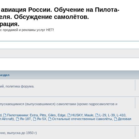
авиация России. Обучение на Пилота-
еля. Обсуждение самолётов.
рация.
с продажей и рекламы услуг НЕТ!
аздел
ий, политика форума.
ыпускающимися (выпускавшимися) самолетами (кроме гидросамолетов и
d
,
Пилотажники: Extra, Pitts, Giles, Edge
,
HUSKY, Maule
,
L-29, L-39, L-410,
 Aircraft)
,
Як-18Т
,
Як-5Х
,
Остальные отечественные самолёты
,
Деловая
но, выпуска до 1950 г)