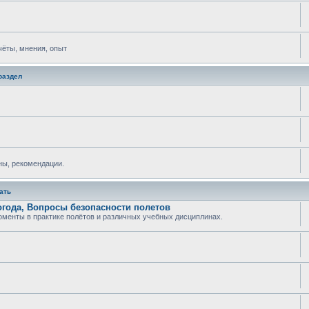
тчёты, мнения, опыт
раздел
ны, рекомендации.
ать
огода, Вопросы безопасности полетов
менты в практике полётов и различных учебных дисциплинах.