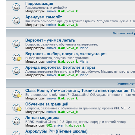
Гидроавиация
Гидросамолеты и амфибии
Модераторы:
smixer
,
lt.ak
,
vova_k
Арендуем самолёт
Как взять самолёт в аренду в других странах. Что для этого нужно. О
Модераторы:
smixer
,
lt.ak
,
vova_k
Вертолетный 
Вертолет - учимся летать
Вопросы, свзанные с обучением на вертолете.
Модераторы:
smixer
,
lt.ak
,
vova_k
,
Misha
Вертолет - выбор, покупка, эксплуатация
Выбор вертолета, покупка, эксплуатация.
Модераторы:
smixer
,
lt.ak
,
vova_k
,
Misha
Аренда вертолета, Вертолет и горы
Аренда вертолета без пилота, в РФ, за рубежом. Маршруты, места, це
Модераторы:
smixer
,
lt.ak
,
vova_k
,
Misha
Учимся лет
Class Room, Учимся летать, Техника пилотирования, П
Есть вопросы по обучению? - Задавайте! Обсуждаются непонятные мо
Модераторы:
smixer
,
lt.ak
,
vova_k
Обучение за границей
Вопросы, связанные с обучением за границей до уровня PPL ME IR
Модераторы:
smixer
,
lt.ak
,
vova_k
Летная медицина
ВЛЭК. Medical Class 1,2,3. Зрение, нервы, сердце и прочий ливер.
Модераторы:
502
,
smixer
,
lt.ak
,
vova_k
Аэроклубы РФ (Лётные школы)