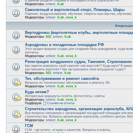
В данном разделе собраны и обсуждаются все аэроклубы РФ
Модераторы:
smixer
,
lt.ak
Самолетный и вертолетный спорт, Планеры, Шары
Парение, воздухоплавание, обучение, секреты мастерства, обучение,
Модераторы:
smixer
,
lt.ak
,
vova_k
Владельца
Вертодромы (вертолетные клубы, вертолетные площад
Модераторы:
502
,
smixer
,
lt.ak
Аэродромы и посадочные площадки РФ
Этот раздел форума создан для создания базы аэродромов, куда можн
контакты
Модераторы:
smixer
,
lt.ak
,
vova_k
Регистрация воздушного судна, Таможня, Страхование
Как зарегистрировать свой самолёт или вертолёт? Куда идти? В какие
растаможить вертолет? Как застраховать свое возудшное судно?
Модераторы:
502
,
smixer
,
lt.ak
Тех. обслуживание и ремонт самолёта
Вопросы по техническому обслуживанию и ремонту ЛА
Модераторы:
smixer
,
lt.ak
,
vova_k
Куда летим?
Интересные маршруты полёта, фотоотчёты, советы
Модераторы:
smixer
,
lt.ak
,
vova_k
Подфорум:
Ссылки на отчеты
Строительство аэродрома, организация аэроклуба, АУ
Все вопросы связанные с организацией посадочной площадки или вер
строительства. Вопросы организации аэроклуба, учебного центра. Воп
Модераторы:
smixer
,
lt.ak
,
vova_k
ГСМ
ГСМ - где купить, отзывы о качестве. Вопросы и ответы.