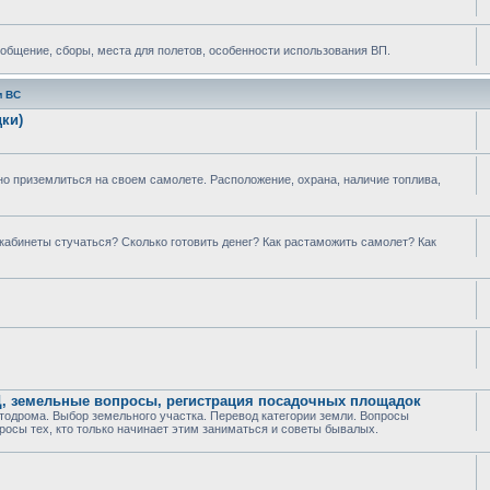
 общение, сборы, места для полетов, особенности использования ВП.
м ВС
ки)
о приземлиться на своем самолете. Расположение, охрана, наличие топлива,
 кабинеты стучаться? Сколько готовить денег? Как растаможить самолет? Как
Ц, земельные вопросы, регистрация посадочных площадок
тодрома. Выбор земельного участка. Перевод категории земли. Вопросы
росы тех, кто только начинает этим заниматься и советы бывалых.