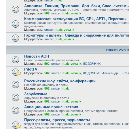
Модераторы:
smixer
,
lt.ak
Авионика, Тюнинг, Примочки, Доп. баки, Спас. систем
Авионика, приборы, датчики ЛА, GPS - навигация, тюнинг самолета, т
Модераторы:
502
,
smixer
,
lt.ak
,
vova_k
Коммерческая эксплуатация ВС, CPL, APTL, Перегоны,
Коммерческая эксплуатация самолетов, коммерческая эксплуатация ве
предложения.
Модераторы:
smixer
,
lt.ak
,
vova_k
Гарнитуры и шлемы, Одежда и снаряжение для пилото
Модераторы:
smixer
,
lt.ak
,
vova_k
Новости АОН, 
Новости АОН
Новости авиации общего назначения
Модераторы:
502
,
smixer
,
lt.ak
,
vova_k
,
ЛОДОЧНИК
PilotTV
Модераторы:
502
,
smixer
,
lt.ak
,
vova_k
,
ЛОДОЧНИК
,
Александр E - Ce
Российские шоу, слёты, конференции
Российские авиашоу и слёты
Модераторы:
502
,
smixer
,
lt.ak
Зарубежные
Зарубежные авиашоу и слёты
Модераторы:
502
,
smixer
,
lt.ak
,
vova_k
Авиационные происшествия
Предпосылки к летным происшествиям, летные происшествия
Модераторы:
502
,
smixer
,
lt.ak
,
vova_k
Пресс-релизы, пресса, журналисты
Форум для общения с представителями СМИ, ответы на вопросы СМИ,
чушь, бред, откровенное вранье.