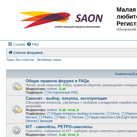
Малая 
любит
Регист
Объявлений 
Ссылки
FAQ
Список форумов
Темы без ответов
Активные темы
Самолетный р
Общие правила форума и FAQи
Читать всем новичкам. FAQи, правила общения, размещения сообщен
Модераторы:
smixer
,
lt.ak
Подфорум:
Исторические FAQ
Самолет - выбор, покупка, эксплуатация
Обсуждение вопросов, связанных с выбором и владением серийно в
амфибий)
Модераторы:
smixer
,
lt.ak
,
vova_k
Подфорумы:
Общие вопросы выбора и покупки
,
Cirrus
,
Diamon
Morava
,
Pilatus
,
Piper
,
Tecnam
,
Представители LSA (Light-Sport
(бизнес) авиация
KIT - самолёты, РЕТРО-самолеты
Самолёты, собранные из KIT - наборов; ретро-самолеты (ориентировоч
Модераторы:
smixer
,
lt.ak
,
vova_k