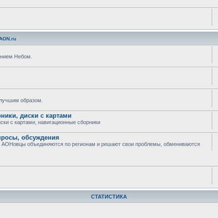
AON.ru
ением Небом.
илучшим образом.
рники, диски с картами
иски с картами, навигационные сборники
опросы, обсуждения
еле АОНовцы объединяются по регионам и решают свои проблемы, обмениваются
СТАТИСТИКА