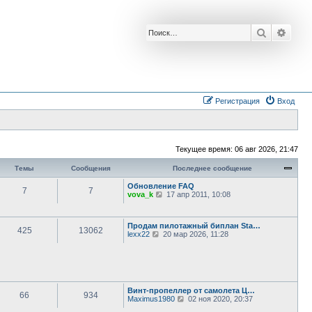
Поиск
Расш
Регистрация
Вход
Текущее время: 06 авг 2026, 21:47
Темы
Сообщения
Последнее сообщение
Обновление FAQ
7
7
П
vova_k
17 апр 2011, 10:08
е
р
е
Продам пилотажный биплан Sta…
й
425
13062
П
lexx22
20 мар 2026, 11:28
т
е
и
р
к
е
п
й
о
т
с
и
л
Винт-пропеллер от самолета Ц…
к
е
66
934
П
Maximus1980
02 ноя 2020, 20:37
п
д
е
о
н