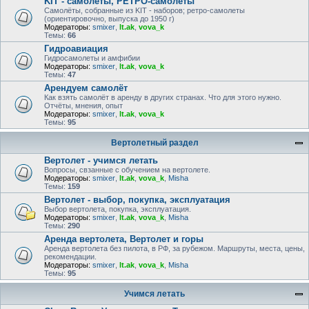
KIT - самолёты, РЕТРО-самолеты
Самолёты, собранные из KIT - наборов; ретро-самолеты
(ориентировочно, выпуска до 1950 г)
Модераторы:
smixer
,
lt.ak
,
vova_k
Темы:
66
Гидроавиация
Гидросамолеты и амфибии
Модераторы:
smixer
,
lt.ak
,
vova_k
Темы:
47
Арендуем самолёт
Как взять самолёт в аренду в других странах. Что для этого нужно.
Отчёты, мнения, опыт
Модераторы:
smixer
,
lt.ak
,
vova_k
Темы:
95
Вертолетный раздел
Вертолет - учимся летать
Вопросы, свзанные с обучением на вертолете.
Модераторы:
smixer
,
lt.ak
,
vova_k
,
Misha
Темы:
159
Вертолет - выбор, покупка, эксплуатация
Выбор вертолета, покупка, эксплуатация.
Модераторы:
smixer
,
lt.ak
,
vova_k
,
Misha
Темы:
290
Аренда вертолета, Вертолет и горы
Аренда вертолета без пилота, в РФ, за рубежом. Маршруты, места, цены,
рекомендации.
Модераторы:
smixer
,
lt.ak
,
vova_k
,
Misha
Темы:
95
Учимся летать