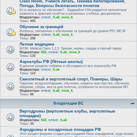
Class Room, Учимся летать, Техника пилотирования,
Погода, Вопросы безопасности полетов
Есть вопросы по обучению? - Задавайте! Обсуждаются непонятные
моменты в практике полётов и различных учебных дисциплинах.
Модераторы:
smixer
,
lt.ak
,
vova_k
Темы:
465
Обучение за границей
Вопросы, связанные с обучением за границей до уровня PPL ME IR
Модераторы:
smixer
,
lt.ak
,
vova_k
Темы:
286
Летная медицина
ВЛЭК. Medical Class 1,2,3. Зрение, нервы, сердце и прочий ливер.
Модераторы:
502
,
smixer
,
lt.ak
,
vova_k
Темы:
130
Аэроклубы РФ (Лётные школы)
В данном разделе собраны и обсуждаются все аэроклубы РФ
Модераторы:
smixer
,
lt.ak
Темы:
124
Самолетный и вертолетный спорт, Планеры, Шары
Парение, воздухоплавание, обучение, секреты мастерства, обучение,
общение, сборы, места для полетов, особенности использования ВП.
Модераторы:
smixer
,
lt.ak
,
vova_k
Темы:
88
Владельцам ВС
Вертодромы (вертолетные клубы, вертолетные
площадки)
Модераторы:
502
,
smixer
,
lt.ak
Темы:
30
Аэродромы и посадочные площадки РФ
Этот раздел форума создан для создания базы аэродромов, куда можно