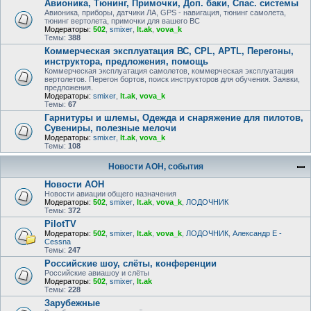
Авионика, Тюнинг, Примочки, Доп. баки, Спас. системы
Авионика, приборы, датчики ЛА, GPS - навигация, тюнинг самолета,
тюнинг вертолета, примочки для вашего ВС
Модераторы:
502
,
smixer
,
lt.ak
,
vova_k
Темы:
388
Коммерческая эксплуатация ВС, CPL, APTL, Перегоны,
инструктора, предложения, помощь
Коммерческая эксплуатация самолетов, коммерческая эксплуатация
вертолетов. Перегон бортов, поиск инструкторов для обучения. Заявки,
предложения.
Модераторы:
smixer
,
lt.ak
,
vova_k
Темы:
67
Гарнитуры и шлемы, Одежда и снаряжение для пилотов,
Сувениры, полезные мелочи
Модераторы:
smixer
,
lt.ak
,
vova_k
Темы:
108
Новости АОН, события
Новости АОН
Новости авиации общего назначения
Модераторы:
502
,
smixer
,
lt.ak
,
vova_k
,
ЛОДОЧНИК
Темы:
372
PilotTV
Модераторы:
502
,
smixer
,
lt.ak
,
vova_k
,
ЛОДОЧНИК
,
Александр E -
Cessna
Темы:
247
Российские шоу, слёты, конференции
Российские авиашоу и слёты
Модераторы:
502
,
smixer
,
lt.ak
Темы:
228
Зарубежные