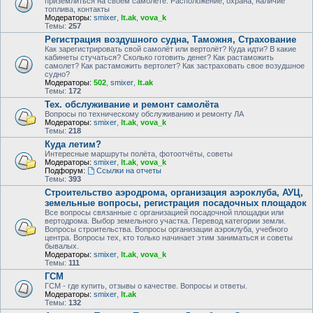
приземлиться на своем самолете. Расположение, охрана, наличие
топлива, контакты
Модераторы:
smixer
,
lt.ak
,
vova_k
Темы:
257
Регистрация воздушного судна, Таможня, Страхование
Как зарегистрировать свой самолёт или вертолёт? Куда идти? В какие
кабинеты стучаться? Сколько готовить денег? Как растаможить
самолет? Как растаможить вертолет? Как застраховать свое возудшное
судно?
Модераторы:
502
,
smixer
,
lt.ak
Темы:
172
Тех. обслуживание и ремонт самолёта
Вопросы по техническому обслуживанию и ремонту ЛА
Модераторы:
smixer
,
lt.ak
,
vova_k
Темы:
218
Куда летим?
Интересные маршруты полёта, фотоотчёты, советы
Модераторы:
smixer
,
lt.ak
,
vova_k
Подфорум:
Ссылки на отчеты
Темы:
393
Строительство аэродрома, организация аэроклуба, АУЦ,
земельные вопросы, регистрация посадочных площадок
Все вопросы связанные с организацией посадочной площадки или
вертодрома. Выбор земельного участка. Перевод категории земли.
Вопросы строительства. Вопросы организации аэроклуба, учебного
центра. Вопросы тех, кто только начинает этим заниматься и советы
бывалых.
Модераторы:
smixer
,
lt.ak
,
vova_k
Темы:
111
ГСМ
ГСМ - где купить, отзывы о качестве. Вопросы и ответы.
Модераторы:
smixer
,
lt.ak
Темы:
132