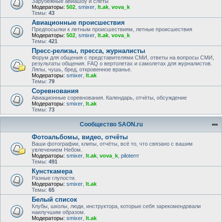
Зарубежные авиашоу и слёты
Модераторы:
502
,
smixer
,
lt.ak
,
vova_k
Темы:
43
Авиационные происшествия
Предпосылки к летным происшествиям, летные происшествия
Модераторы:
502
,
smixer
,
lt.ak
,
vova_k
Темы:
421
Пресс-релизы, пресса, журналисты
Форум для общения с представителями СМИ, ответы на вопросы СМИ,
результаты общения. FAQ о вертолетах и самолетах для журналистов.
Ляпы, чушь, бред, откровенное вранье.
Модераторы:
smixer
,
lt.ak
Темы:
79
Соревнования
Авиационные соревнования. Календарь, отчёты, обсуждение
Модераторы:
smixer
,
lt.ak
Темы:
73
Сообщество SAON.ru
Фотоальбомы, видео, отчёты
Ваши фотографии, клипы, отчёты, всё то, что связано с вашим
увлечением Небом.
Модераторы:
smixer
,
lt.ak
,
vova_k
,
piloterrr
Темы:
491
Кунсткамера
Разные глупости.
Модераторы:
smixer
,
lt.ak
Темы:
65
Белый список
Клубы, школы, люди, инструктора, которые себя зарекомендовали
наилучшим образом.
Модераторы:
smixer
,
lt.ak