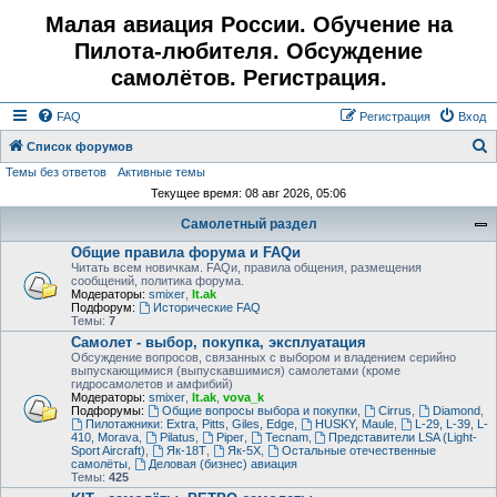
Малая авиация России. Обучение на
Пилота-любителя. Обсуждение
самолётов. Регистрация.
FAQ
Регистрация
Вход
Список форумов
Темы без ответов
Активные темы
о
Текущее время: 08 авг 2026, 05:06
и
Самолетный раздел
с
Общие правила форума и FAQи
к
Читать всем новичкам. FAQи, правила общения, размещения
сообщений, политика форума.
Модераторы:
smixer
,
lt.ak
Подфорум:
Исторические FAQ
Темы:
7
Самолет - выбор, покупка, эксплуатация
Обсуждение вопросов, связанных с выбором и владением серийно
выпускающимися (выпускавшимися) самолетами (кроме
гидросамолетов и амфибий)
Модераторы:
smixer
,
lt.ak
,
vova_k
Подфорумы:
Общие вопросы выбора и покупки
,
Cirrus
,
Diamond
,
Пилотажники: Extra, Pitts, Giles, Edge
,
HUSKY, Maule
,
L-29, L-39, L-
410, Morava
,
Pilatus
,
Piper
,
Tecnam
,
Представители LSA (Light-
Sport Aircraft)
,
Як-18Т
,
Як-5Х
,
Остальные отечественные
самолёты
,
Деловая (бизнес) авиация
Темы:
425