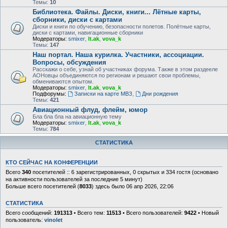
Темы:
10
Библиотека. Файлы. Диски, книги... Лётные карты,
сборники, диски с картами
Диски и книги по обучению, безопасности полетов. Полётные карты,
диски с картами, навигационные сборники
Модераторы:
smixer
,
lt.ak
,
vova_k
Темы:
147
Наш портал. Наша курилка. Участники, ассоциации.
Вопросы, обсуждения
Расскажи о себе, узнай об участниках форума. Также в этом раздееле
АОНовцы объединяются по регионам и решают свои проблемы,
обмениваются опытом.
Модераторы:
smixer
,
lt.ak
,
vova_k
Подфорумы:
Записки на карте МВЗ
,
Дни рождения
Темы:
421
Авиационный флуд, флейм, юмор
Бла бла бла на авиационную тему
Модераторы:
smixer
,
lt.ak
,
vova_k
Темы:
784
СТАТИСТИКА
КТО СЕЙЧАС НА КОНФЕРЕНЦИИ
Всего
340
посетителей :: 6 зарегистрированных, 0 скрытых и 334 гостя (основано
на активности пользователей за последние 5 минут)
Больше всего посетителей (
8033
) здесь было 06 апр 2026, 22:06
СТАТИСТИКА
Всего сообщений:
191313
• Всего тем:
11513
• Всего пользователей:
9422
• Новый
пользователь:
vinolet