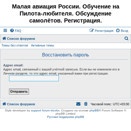
Малая авиация России. Обучение на
Пилота-любителя. Обсуждение
самолётов. Регистрация.
FAQ
Регистрация
Вход
Список форумов
Темы без ответов
Активные темы
о
и
Восстановить пароль
с
Адрес email:
к
Адрес email, связанный с вашей учётной записью. Если вы не изменили его в
Личном разделе, то это адрес email, указанный вами при регистрации.
Список форумов
Часовой пояс:
UTC+03:00
Style developer by
support forum tricolor
,
Создано на основе
phpBB
® Forum Software ©
phpBB Limited
Русская поддержка phpBB