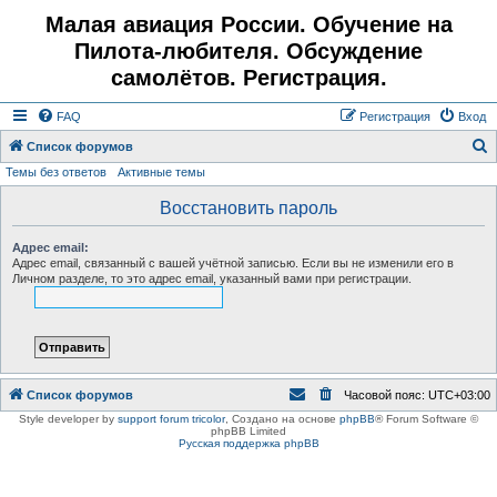
Малая авиация России. Обучение на
Пилота-любителя. Обсуждение
самолётов. Регистрация.
FAQ
Регистрация
Вход
Список форумов
Темы без ответов
Активные темы
о
и
Восстановить пароль
с
Адрес email:
к
Адрес email, связанный с вашей учётной записью. Если вы не изменили его в
Личном разделе, то это адрес email, указанный вами при регистрации.
Список форумов
Часовой пояс:
UTC+03:00
Style developer by
support forum tricolor
,
Создано на основе
phpBB
® Forum Software ©
phpBB Limited
Русская поддержка phpBB