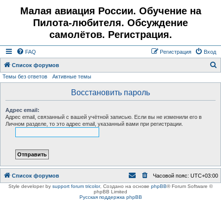
Малая авиация России. Обучение на
Пилота-любителя. Обсуждение
самолётов. Регистрация.
FAQ
Регистрация
Вход
Список форумов
Темы без ответов
Активные темы
о
и
Восстановить пароль
с
Адрес email:
к
Адрес email, связанный с вашей учётной записью. Если вы не изменили его в
Личном разделе, то это адрес email, указанный вами при регистрации.
Список форумов
Часовой пояс:
UTC+03:00
Style developer by
support forum tricolor
,
Создано на основе
phpBB
® Forum Software ©
phpBB Limited
Русская поддержка phpBB